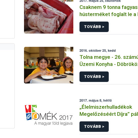
2017. május 25, csütörtök
Csaknem 9 tonna fagyas
hústerméket foglalt le a
TOVÁBB >
2016. október 25, kedd
Tolna megye - 26. számú 
Üzemi Konyha - Döbrökö
TOVÁBB >
2017. május 8, hétfő
„Élelmiszerhulladékok
Megelőzéséért Díjra” pá
OMÉK kiállítói
TOVÁBB >