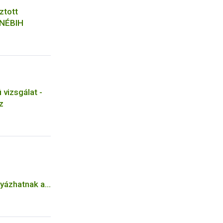
ztott
 NÉBIH
vizsgálat -
z
lyázhatnak az