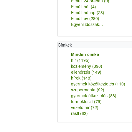
Elmúlt 24 órában
(0)
Elmúlt hét
(4)
Elmúlt hónap
(23)
Elmúlt év
(280)
Egyéni időszak…
Címkék
Minden címke
hír
(1195)
közlemény
(390)
ellenőrzés
(149)
hírek
(148)
gyermek közétkeztetés
(110)
szupermenta
(92)
gyermek étkeztetés
(88)
termékteszt
(79)
vezető hír
(72)
rasff
(62)