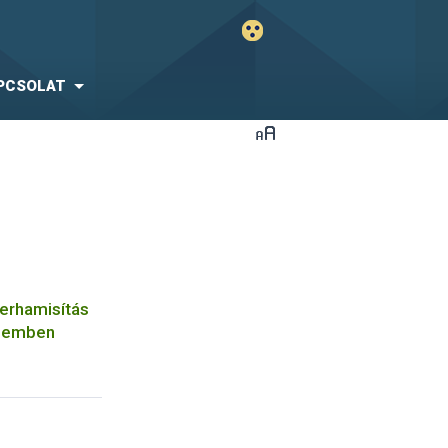
PCSOLAT
zerhamisítás
elemben