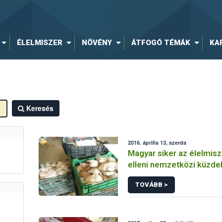
ÉLELMISZER
NÖVÉNY
ÁTFOGÓ TÉMÁK
KA
Keresés
2016. április 13, szerda
Magyar siker az élelmis
elleni nemzetközi küzd
TOVÁBB >