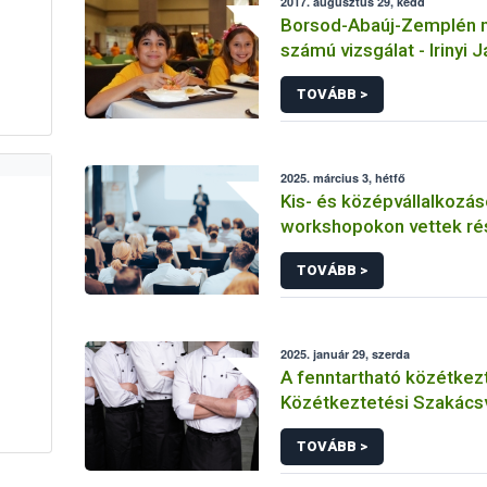
2017. augusztus 29, kedd
Borsod-Abaúj-Zemplén m
számú vizsgálat - Irinyi 
Református Szakgimnáz
TOVÁBB >
Szakközépiskola és Diá
Tálalókonyha
2025. március 3, hétfő
Kis- és középvállalkozás
workshopokon vettek ré
szakértői
TOVÁBB >
2025. január 29, szerda
A fenntartható közétkezt
Közétkeztetési Szakács
középpontjában
TOVÁBB >