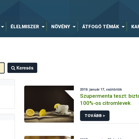
ÉLELMISZER
NÖVÉNY
ÁTFOGÓ TÉMÁK
KA
Keresés
2019. január 17, csütörtök
Szupermenta teszt: biz
100%-os citromlevek
TOVÁBB >