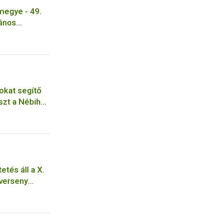
egye - 49.
János
ium,
kotthon
okat segítő
szt a Nébih
etés áll a X.
verseny