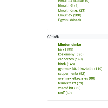
Elmúlt 24 órában
(0)
Elmúlt hét
(4)
Elmúlt hónap
(23)
Elmúlt év
(280)
Egyéni időszak…
Címkék
Minden címke
hír
(1195)
közlemény
(390)
ellenőrzés
(149)
hírek
(148)
gyermek közétkeztetés
(110)
szupermenta
(92)
gyermek étkeztetés
(88)
termékteszt
(79)
vezető hír
(72)
rasff
(62)