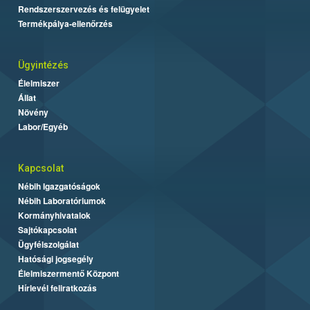
Rendszerszervezés és felügyelet
Termékpálya-ellenőrzés
Ügyintézés
Élelmiszer
Állat
Növény
Labor/Egyéb
Kapcsolat
Nébih Igazgatóságok
Nébih Laboratóriumok
Kormányhivatalok
Sajtókapcsolat
Ügyfélszolgálat
Hatósági jogsegély
Élelmiszermentő Központ
Hírlevél feliratkozás