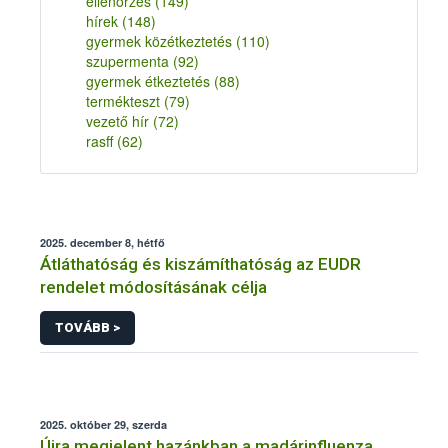
ellenőrzés
(149)
hírek
(148)
gyermek közétkeztetés
(110)
szupermenta
(92)
gyermek étkeztetés
(88)
termékteszt
(79)
vezető hír
(72)
rasff
(62)
2025. december 8, hétfő
Átláthatóság és kiszámíthatóság az EUDR
rendelet módosításának célja
TOVÁBB >
2025. október 29, szerda
Újra megjelent hazánkban a madárinfluenza