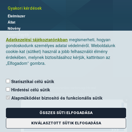
Gyakori kérdések
Élelmiszer
Állat
Növény
Labor/Egyéb
Adatkezelési tájékoztatónkban
megismerheti, hogyan
gondoskodunk személyes adatai védelméről. Weboldalunk
cookie-kat (sütiket) használ a jobb felhasználói élmény
érdekében, melynek biztosításához kérjük, kattintson az
„Elfogadom” gombra.
Statisztikai célú sütik
Nemzeti Élelmiszerlánc-biztonsági Hivatal
Hirdetési célú sütik
Cím: 1024 Budapest, Keleti Károly utca. 24.
Alapműködést biztosító és funkcionális sütik
×
Levelezési cím: 1525 Budapest. Pf. 30.
ÖSSZES SÜTI ELFOGADÁSA
E-mail:
ugyfelszolgalat@nebih.gov.hu
Zöld szám: 06-80/263-244
KIVÁLASZTOTT SÜTIK ELFOGADÁSA
Telefon: 06-1/ 336-9000