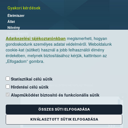
Gyakori kérdések
Élelmiszer
Állat
Növény
Labor/Egyéb
Adatkezelési tájékoztatónkban
megismerheti, hogyan
gondoskodunk személyes adatai védelméről. Weboldalunk
cookie-kat (sütiket) használ a jobb felhasználói élmény
érdekében, melynek biztosításához kérjük, kattintson az
„Elfogadom” gombra.
Statisztikai célú sütik
Nemzeti Élelmiszerlánc-biztonsági Hivatal
Hirdetési célú sütik
Cím: 1024 Budapest, Keleti Károly utca. 24.
Alapműködést biztosító és funkcionális sütik
×
Levelezési cím: 1525 Budapest. Pf. 30.
ÖSSZES SÜTI ELFOGADÁSA
E-mail:
ugyfelszolgalat@nebih.gov.hu
Zöld szám: 06-80/263-244
KIVÁLASZTOTT SÜTIK ELFOGADÁSA
Telefon: 06-1/ 336-9000