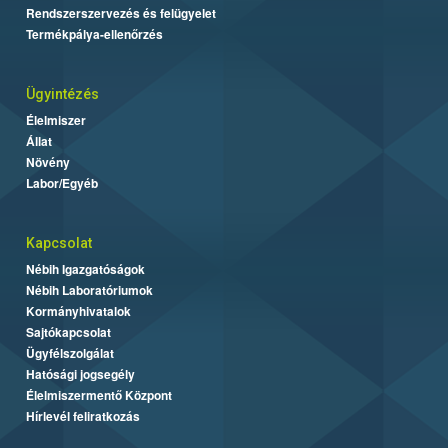
Rendszerszervezés és felügyelet
Termékpálya-ellenőrzés
Ügyintézés
Élelmiszer
Állat
Növény
Labor/Egyéb
Kapcsolat
Nébih Igazgatóságok
Nébih Laboratóriumok
Kormányhivatalok
Sajtókapcsolat
Ügyfélszolgálat
Hatósági jogsegély
Élelmiszermentő Központ
Hírlevél feliratkozás