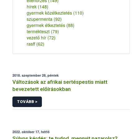
ellenőrzés
(149)
hírek
(148)
gyermek közétkeztetés
(110)
szupermenta
(92)
gyermek étkeztetés
(88)
termékteszt
(79)
vezető hír
(72)
rasff
(62)
2018. szeptember 28, péntek
Változások az afrikai sertéspestis miatt
bevezetett előírásokban
TOVÁBB >
2022. október 17, hétfő
Súlyos kérdés: te tudod, mennyit pazarolsz?