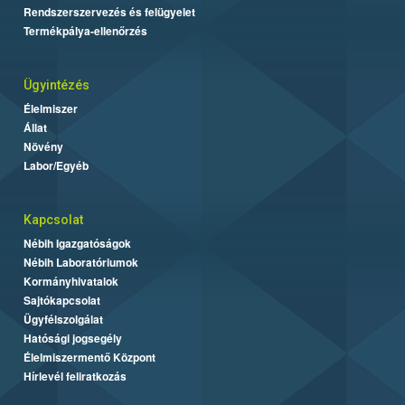
Rendszerszervezés és felügyelet
Termékpálya-ellenőrzés
Ügyintézés
Élelmiszer
Állat
Növény
Labor/Egyéb
Kapcsolat
Nébih Igazgatóságok
Nébih Laboratóriumok
Kormányhivatalok
Sajtókapcsolat
Ügyfélszolgálat
Hatósági jogsegély
Élelmiszermentő Központ
Hírlevél feliratkozás