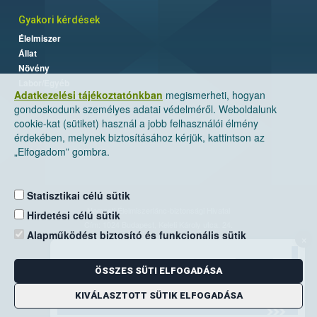
Gyakori kérdések
Élelmiszer
Állat
Növény
Labor/Egyéb
Adatkezelési tájékoztatónkban
megismerheti, hogyan
gondoskodunk személyes adatai védelméről. Weboldalunk
cookie-kat (sütiket) használ a jobb felhasználói élmény
érdekében, melynek biztosításához kérjük, kattintson az
„Elfogadom” gombra.
Statisztikai célú sütik
Nemzeti Élelmiszerlánc-biztonsági Hivatal
Hirdetési célú sütik
Cím: 1024 Budapest, Keleti Károly utca. 24.
Alapműködést biztosító és funkcionális sütik
×
Levelezési cím: 1525 Budapest. Pf. 30.
ÖSSZES SÜTI ELFOGADÁSA
E-mail:
ugyfelszolgalat@nebih.gov.hu
Zöld szám: 06-80/263-244
KIVÁLASZTOTT SÜTIK ELFOGADÁSA
Telefon: 06-1/ 336-9000