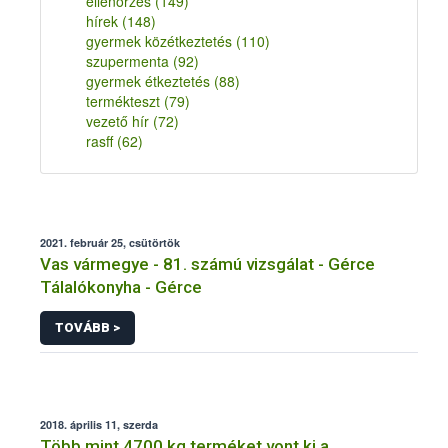
ellenőrzés
(149)
hírek
(148)
gyermek közétkeztetés
(110)
szupermenta
(92)
gyermek étkeztetés
(88)
termékteszt
(79)
vezető hír
(72)
rasff
(62)
2021. február 25, csütörtök
Vas vármegye - 81. számú vizsgálat - Gérce
Tálalókonyha - Gérce
TOVÁBB >
2018. április 11, szerda
Több mint 4700 kg terméket vont ki a