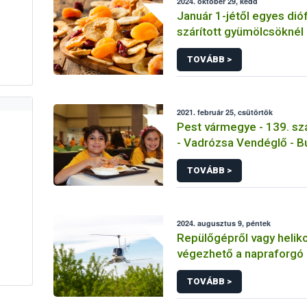
2024. október 29, kedd
Január 1-jétől egyes dió
szárított gyümölcsöknél i
tüntetni a származási or
TOVÁBB >
2021. február 25, csütörtök
Pest vármegye - 139. sz
- Vadrózsa Vendéglő - 
TOVÁBB >
2024. augusztus 9, péntek
Repülőgépről vagy heliko
végezhető a napraforgó
TOVÁBB >