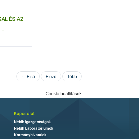
AL ÉS AZ
NŐSÉGI
K
← Első
Előző
Több
Cookie beállítások
Kapcsolat
Nébih Igazgatóságok
Nébih Laboratóriumok
Kormányhivatalok