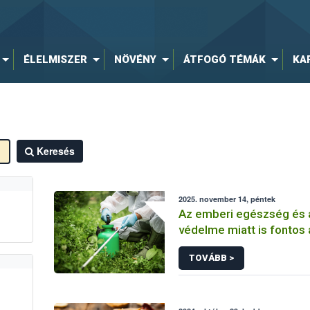
ÉLELMISZER
NÖVÉNY
ÁTFOGÓ TÉMÁK
KA
Keresés
2025. november 14, péntek
Az emberi egészség és 
védelme miatt is fontos
szer hulladék szabálysz
TOVÁBB >