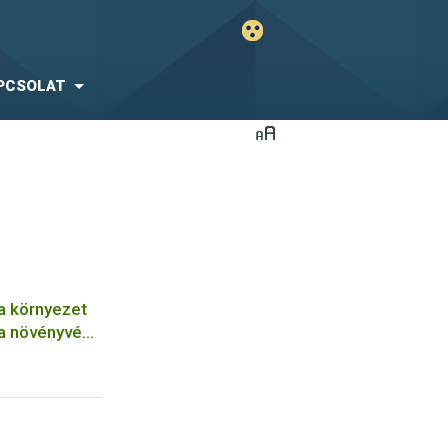
PCSOLAT
a környezet
 a növényvédő
erű kezelése