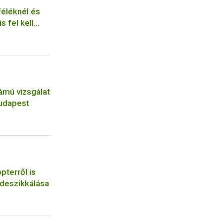
féléknél és
s fel kell
szágot
ámú vizsgálat
Budapest
pterről is
 deszikkálása