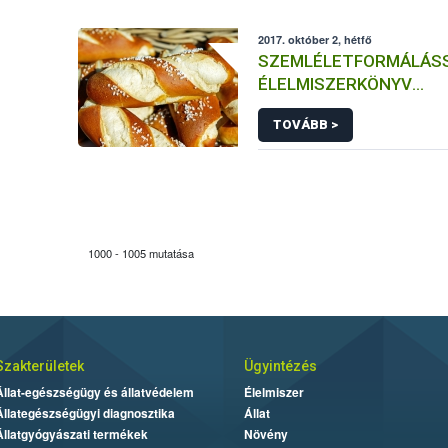
2017. október 2, hétfő
SZEMLÉLETFORMÁLÁSS
ÉLELMISZERKÖNYV
FEJLESZTÉSÉVEL A MI
TOVÁBB >
MAGYAR PÉKTERMÉKE
(EL)ISMERTSÉGÉÉRT
1000 - 1005 mutatása
Szakterületek
Ügyintézés
Állat-egészségügy és állatvédelem
Élelmiszer
Állategészségügyi diagnosztika
Állat
Állatgyógyászati termékek
Növény