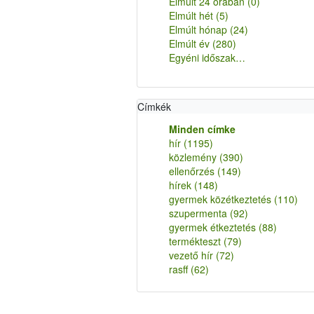
Elmúlt 24 órában
(0)
Elmúlt hét
(5)
Elmúlt hónap
(24)
Elmúlt év
(280)
Egyéni időszak…
Címkék
Minden címke
hír
(1195)
közlemény
(390)
ellenőrzés
(149)
hírek
(148)
gyermek közétkeztetés
(110)
szupermenta
(92)
gyermek étkeztetés
(88)
termékteszt
(79)
vezető hír
(72)
rasff
(62)