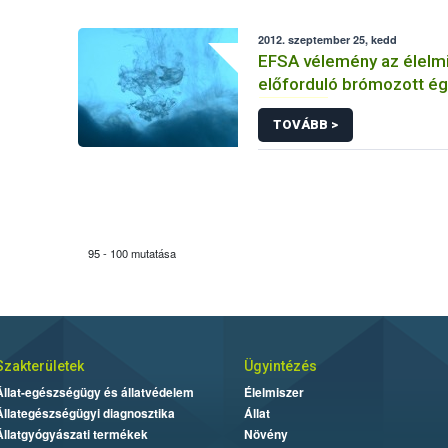
2012. szeptember 25, kedd
EFSA vélemény az élelm
előforduló brómozott é
anyagok
egy csoportjár
TOVÁBB >
95 - 100 mutatása
Szakterületek
Ügyintézés
Állat-egészségügy és állatvédelem
Élelmiszer
Állategészségügyi diagnosztika
Állat
Állatgyógyászati termékek
Növény