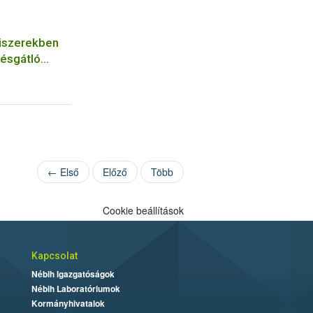
iszerekben
gésgátló
ól
← Első
Előző
Több
Cookie beállítások
Kapcsolat
Nébih Igazgatóságok
Nébih Laboratóriumok
Kormányhivatalok