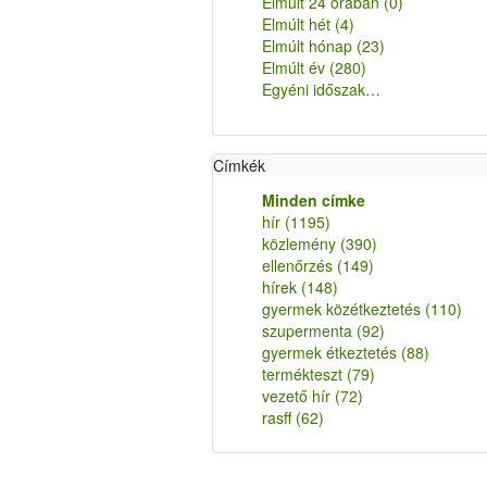
Elmúlt 24 órában
(0)
Elmúlt hét
(4)
Elmúlt hónap
(23)
Elmúlt év
(280)
Egyéni időszak…
Címkék
Minden címke
hír
(1195)
közlemény
(390)
ellenőrzés
(149)
hírek
(148)
gyermek közétkeztetés
(110)
szupermenta
(92)
gyermek étkeztetés
(88)
termékteszt
(79)
vezető hír
(72)
rasff
(62)