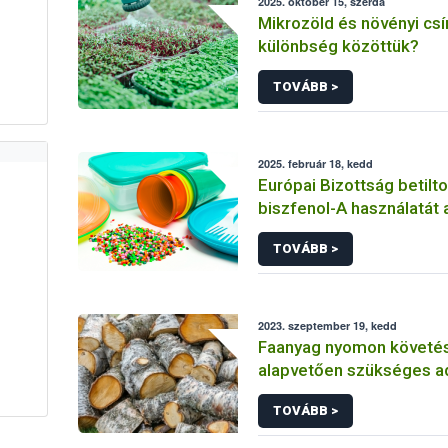
2025. október 15, szerda
Mikrozöld és növényi csí
különbség közöttük?
TOVÁBB >
2025. február 18, kedd
Európai Bizottság betilto
biszfenol-A használatát 
élelmiszerekkel érintke
TOVÁBB >
anyagokban
2023. szeptember 19, kedd
Faanyag nyomon követé
alapvetően szükséges a
TOVÁBB >