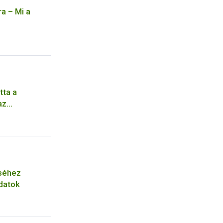
ra – Mi a
tta a
az
ző
séhez
datok