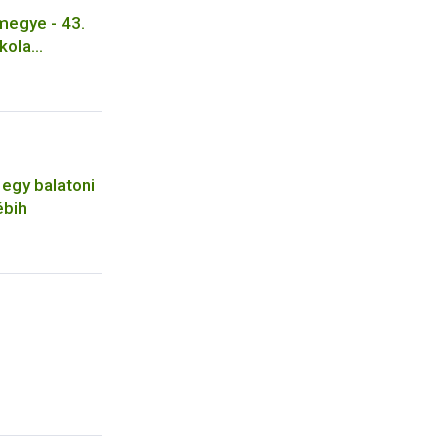
egye - 43.
skola
arcika
 egy balatoni
ébih