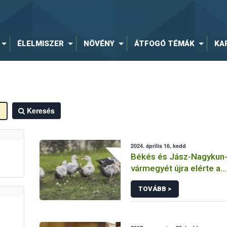
ÉLELMISZER
NÖVÉNY
ÁTFOGÓ TÉMÁK
KA
Keresés
2024. április 16, kedd
Békés és Jász-Nagykun
vármegyét újra elérte a
madárinfluenza
TOVÁBB >