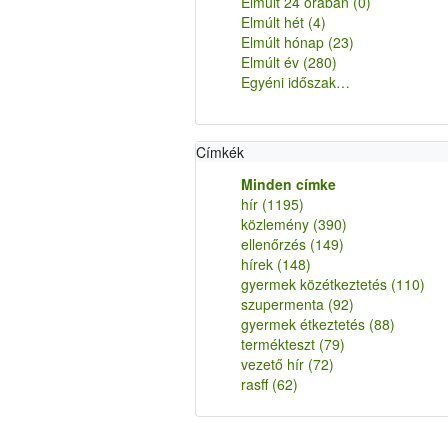
Elmúlt 24 órában
(0)
Elmúlt hét
(4)
Elmúlt hónap
(23)
Elmúlt év
(280)
Egyéni időszak…
Címkék
Minden címke
hír
(1195)
közlemény
(390)
ellenőrzés
(149)
hírek
(148)
gyermek közétkeztetés
(110)
szupermenta
(92)
gyermek étkeztetés
(88)
termékteszt
(79)
vezető hír
(72)
rasff
(62)