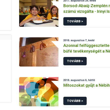
2017. augusztus 29, kedd
Borsod-Abaúj-Zemplén m
számú vizsgálta - Irinyi I
Tálalókonyha - Kazinczb
TOVÁBB >
2018. augusztus 7, kedd
Azonnal felfüggesztette
büfé tevékenységét a N
TOVÁBB >
2018. augusztus 6, hétfő
Mítoszokat gyűjt a Nébih
TOVÁBB >