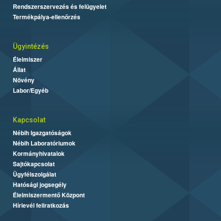
Rendszerszervezés és felügyelet
Termékpálya-ellenőrzés
Ügyintézés
Élelmiszer
Állat
Növény
Labor/Egyéb
Kapcsolat
Nébih Igazgatóságok
Nébih Laboratóriumok
Kormányhivatalok
Sajtókapcsolat
Ügyfélszolgálat
Hatósági jogsegély
Élelmiszermentő Központ
Hírlevél feliratkozás