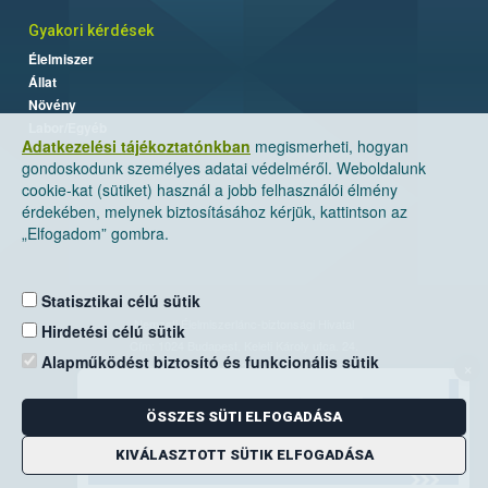
Gyakori kérdések
Élelmiszer
Állat
Növény
Labor/Egyéb
Adatkezelési tájékoztatónkban
megismerheti, hogyan
gondoskodunk személyes adatai védelméről. Weboldalunk
cookie-kat (sütiket) használ a jobb felhasználói élmény
érdekében, melynek biztosításához kérjük, kattintson az
„Elfogadom” gombra.
Statisztikai célú sütik
Nemzeti Élelmiszerlánc-biztonsági Hivatal
Hirdetési célú sütik
Cím: 1024 Budapest, Keleti Károly utca. 24.
Alapműködést biztosító és funkcionális sütik
×
Levelezési cím: 1525 Budapest. Pf. 30.
ÖSSZES SÜTI ELFOGADÁSA
E-mail:
ugyfelszolgalat@nebih.gov.hu
Zöld szám: 06-80/263-244
KIVÁLASZTOTT SÜTIK ELFOGADÁSA
Telefon: 06-1/ 336-9000