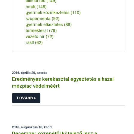
ellenőrzés
(149)
hírek
(148)
gyermek közétkeztetés
(110)
szupermenta
(92)
gyermek étkeztetés
(88)
termékteszt
(79)
vezető hír
(72)
rasff
(62)
2016. április 20, szerda
Eredményes kerekasztal egyeztetés a hazai
mézpiac védelméért
TOVÁBB >
2016. augusztus 16, kedd
December közepétől kötelező lesz a