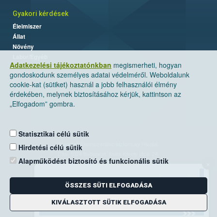
Gyakori kérdések
Élelmiszer
Állat
Növény
Labor/Egyéb
Adatkezelési tájékoztatónkban
megismerheti, hogyan
gondoskodunk személyes adatai védelméről. Weboldalunk
cookie-kat (sütiket) használ a jobb felhasználói élmény
érdekében, melynek biztosításához kérjük, kattintson az
„Elfogadom” gombra.
Statisztikai célú sütik
Nemzeti Élelmiszerlánc-biztonsági Hivatal
Hirdetési célú sütik
Cím: 1024 Budapest, Keleti Károly utca. 24.
Alapműködést biztosító és funkcionális sütik
×
Levelezési cím: 1525 Budapest. Pf. 30.
ÖSSZES SÜTI ELFOGADÁSA
E-mail:
ugyfelszolgalat@nebih.gov.hu
Zöld szám: 06-80/263-244
KIVÁLASZTOTT SÜTIK ELFOGADÁSA
Telefon: 06-1/ 336-9000