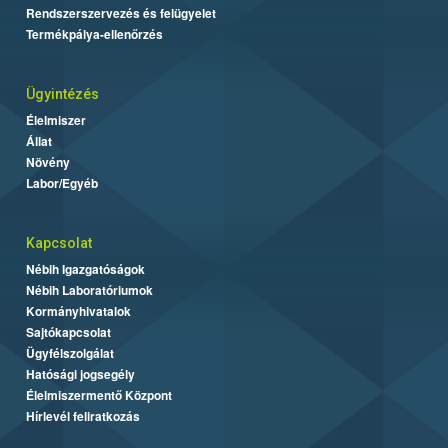
Rendszerszervezés és felügyelet
Termékpálya-ellenőrzés
Ügyintézés
Élelmiszer
Állat
Növény
Labor/Egyéb
Kapcsolat
Nébih Igazgatóságok
Nébih Laboratóriumok
Kormányhivatalok
Sajtókapcsolat
Ügyfélszolgálat
Hatósági jogsegély
Élelmiszermentő Központ
Hírlevél feliratkozás