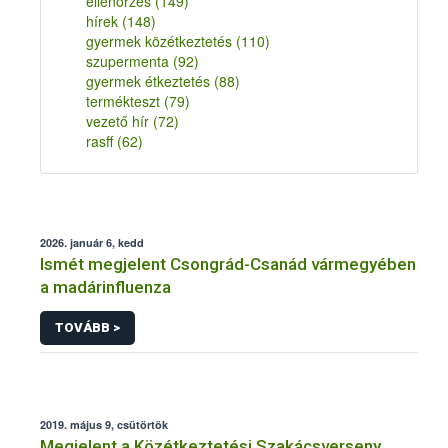
ellenőrzés
(149)
hírek
(148)
gyermek közétkeztetés
(110)
szupermenta
(92)
gyermek étkeztetés
(88)
termékteszt
(79)
vezető hír
(72)
rasff
(62)
2026. január 6, kedd
Ismét megjelent Csongrád-Csanád vármegyében
a madárinfluenza
TOVÁBB >
2019. május 9, csütörtök
Megjelent a Közétkeztetési Szakácsverseny