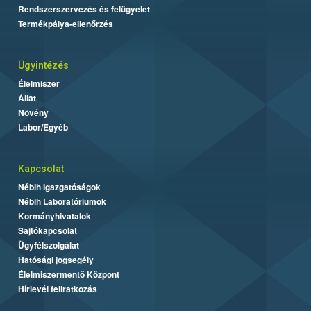
Rendszerszervezés és felügyelet
Termékpálya-ellenőrzés
Ügyintézés
Élelmiszer
Állat
Növény
Labor/Egyéb
Kapcsolat
Nébih Igazgatóságok
Nébih Laboratóriumok
Kormányhivatalok
Sajtókapcsolat
Ügyfélszolgálat
Hatósági jogsegély
Élelmiszermentő Központ
Hírlevél feliratkozás