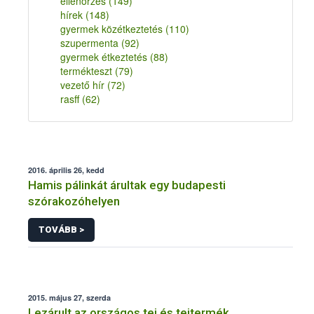
ellenőrzés
(149)
hírek
(148)
gyermek közétkeztetés
(110)
szupermenta
(92)
gyermek étkeztetés
(88)
termékteszt
(79)
vezető hír
(72)
rasff
(62)
2016. április 26, kedd
Hamis pálinkát árultak egy budapesti
szórakozóhelyen
TOVÁBB >
2015. május 27, szerda
Lezárult az országos tej és tejtermék