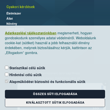
Gyakori kérdések
Élelmiszer
Állat
Növény
Labor/Egyéb
Adatkezelési tájékoztatónkban
megismerheti, hogyan
gondoskodunk személyes adatai védelméről. Weboldalunk
cookie-kat (sütiket) használ a jobb felhasználói élmény
érdekében, melynek biztosításához kérjük, kattintson az
„Elfogadom” gombra.
Statisztikai célú sütik
Nemzeti Élelmiszerlánc-biztonsági Hivatal
Hirdetési célú sütik
Cím: 1024 Budapest, Keleti Károly utca. 24.
Alapműködést biztosító és funkcionális sütik
×
Levelezési cím: 1525 Budapest. Pf. 30.
ÖSSZES SÜTI ELFOGADÁSA
E-mail:
ugyfelszolgalat@nebih.gov.hu
Zöld szám: 06-80/263-244
KIVÁLASZTOTT SÜTIK ELFOGADÁSA
Telefon: 06-1/ 336-9000