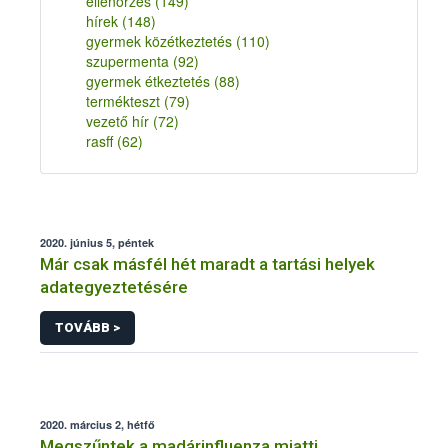
ellenőrzés
(149)
hírek
(148)
gyermek közétkeztetés
(110)
szupermenta
(92)
gyermek étkeztetés
(88)
termékteszt
(79)
vezető hír
(72)
rasff
(62)
2020. június 5, péntek
Már csak másfél hét maradt a tartási helyek
adategyeztetésére
TOVÁBB >
2020. március 2, hétfő
Megszűntek a madárinfluenza miatti