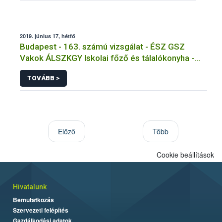
2019. június 17, hétfő
Budapest - 163. számú vizsgálat - ÉSZ GSZ
Vakok ÁLSZKGY Iskolai főző és tálalókonyha -
Budapest, XIV.kerület
TOVÁBB >
Előző
Több
Cookie beállítások
Hivatalunk
Bemutatkozás
Szervezeti felépítés
Gazdálkodási adatok