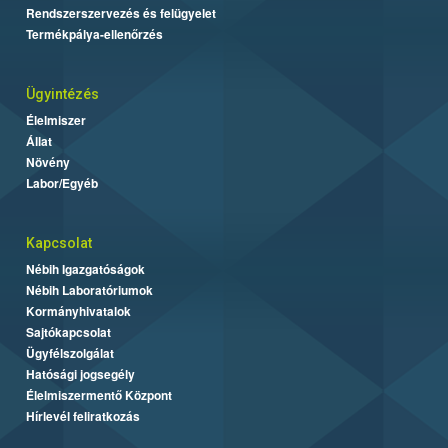
Rendszerszervezés és felügyelet
Termékpálya-ellenőrzés
Ügyintézés
Élelmiszer
Állat
Növény
Labor/Egyéb
Kapcsolat
Nébih Igazgatóságok
Nébih Laboratóriumok
Kormányhivatalok
Sajtókapcsolat
Ügyfélszolgálat
Hatósági jogsegély
Élelmiszermentő Központ
Hírlevél feliratkozás