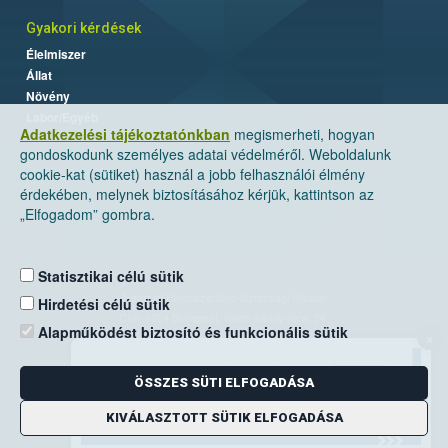
Gyakori kérdések
Élelmiszer
Állat
Növény
Labor/Egyéb
Adatkezelési tájékoztatónkban
megismerheti, hogyan
gondoskodunk személyes adatai védelméről. Weboldalunk
cookie-kat (sütiket) használ a jobb felhasználói élmény
érdekében, melynek biztosításához kérjük, kattintson az
„Elfogadom” gombra.
Statisztikai célú sütik
Nemzeti Élelmiszerlánc-biztonsági Hivatal
Hirdetési célú sütik
Cím: 1024 Budapest, Keleti Károly utca. 24.
Alapműködést biztosító és funkcionális sütik
×
Levelezési cím: 1525 Budapest. Pf. 30.
ÖSSZES SÜTI ELFOGADÁSA
E-mail:
ugyfelszolgalat@nebih.gov.hu
Zöld szám: 06-80/263-244
KIVÁLASZTOTT SÜTIK ELFOGADÁSA
Telefon: 06-1/ 336-9000