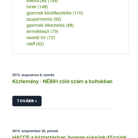
ellenőrzés
(149)
hírek
(148)
gyermek közétkeztetés
(110)
szupermenta
(92)
gyermek étkeztetés
(88)
termékteszt
(79)
vezető hír
(72)
rasff
(62)
2012. augusztus 8, szerda
Közlemény - NÉBIH zöld szám a boltokban
TOVÁBB >
2014. szeptember 26, péntek
HACCP a háztartásban: hogyan süssünk-főzzünk