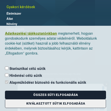
Gyakori kérdések
Élelmiszer
Állat
Növény
Labor/Egyéb
Adatkezelési tájékoztatónkban
megismerheti, hogyan
gondoskodunk személyes adatai védelméről. Weboldalunk
cookie-kat (sütiket) használ a jobb felhasználói élmény
érdekében, melynek biztosításához kérjük, kattintson az
„Elfogadom” gombra.
Statisztikai célú sütik
Nemzeti Élelmiszerlánc-biztonsági Hivatal
Hirdetési célú sütik
Cím: 1024 Budapest, Keleti Károly utca. 24.
Alapműködést biztosító és funkcionális sütik
×
Levelezési cím: 1525 Budapest. Pf. 30.
ÖSSZES SÜTI ELFOGADÁSA
E-mail:
ugyfelszolgalat@nebih.gov.hu
Zöld szám: 06-80/263-244
KIVÁLASZTOTT SÜTIK ELFOGADÁSA
Telefon: 06-1/ 336-9000