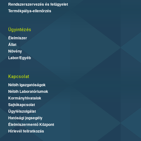
Rendszerszervezés és felügyelet
Termékpálya-ellenőrzés
Ügyintézés
Élelmiszer
Állat
Növény
Labor/Egyéb
Kapcsolat
Nébih Igazgatóságok
Nébih Laboratóriumok
Kormányhivatalok
Sajtókapcsolat
Ügyfélszolgálat
Hatósági jogsegély
Élelmiszermentő Központ
Hírlevél feliratkozás