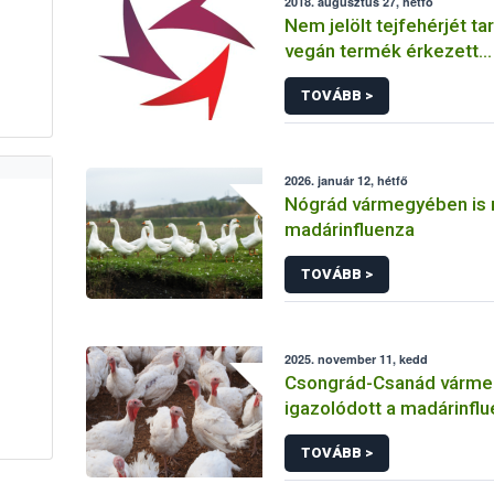
2018. augusztus 27, hétfő
Nem jelölt tejfehérjét t
vegán termék érkezett
Magyarországra
TOVÁBB >
2026. január 12, hétfő
Nógrád vármegyében is 
madárinfluenza
TOVÁBB >
2025. november 11, kedd
Csongrád-Csanád várme
igazolódott a madárinfl
jelenléte
TOVÁBB >