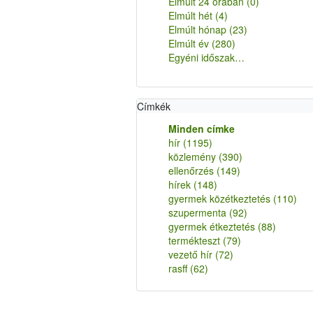
Elmúlt 24 órában
(0)
Elmúlt hét
(4)
Elmúlt hónap
(23)
Elmúlt év
(280)
Egyéni időszak…
Címkék
Minden címke
hír
(1195)
közlemény
(390)
ellenőrzés
(149)
hírek
(148)
gyermek közétkeztetés
(110)
szupermenta
(92)
gyermek étkeztetés
(88)
termékteszt
(79)
vezető hír
(72)
rasff
(62)