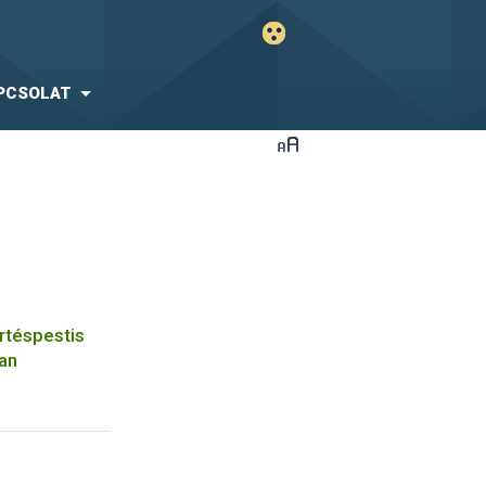
PCSOLAT
ertéspestis
ban