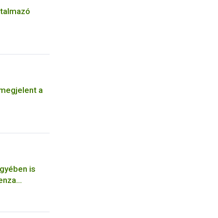
artalmazó
megjelent a
gyében is
uenza