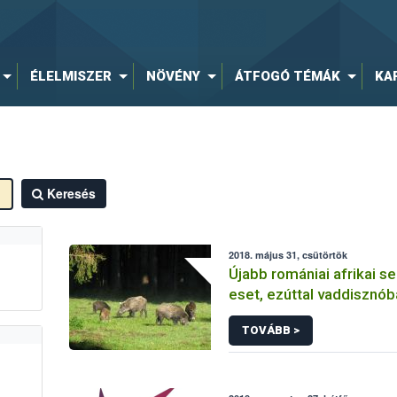
ÉLELMISZER
NÖVÉNY
ÁTFOGÓ TÉMÁK
KA
Keresés
2018. május 31, csütörtök
Újabb romániai afrikai s
eset, ezúttal vaddisznó
TOVÁBB >