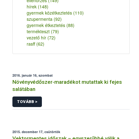
ellenőrzés
(149)
hírek
(148)
gyermek közétkeztetés
(110)
szupermenta
(92)
gyermek étkeztetés
(88)
termékteszt
(79)
vezető hír
(72)
rasff
(62)
2016. január 16, szombat
Növényvédőszer-maradékot mutattak ki fejes
salátában
TOVÁBB >
2015. december 17, csütörtök
Vektormentes időszak – egyszerűbbé válik a