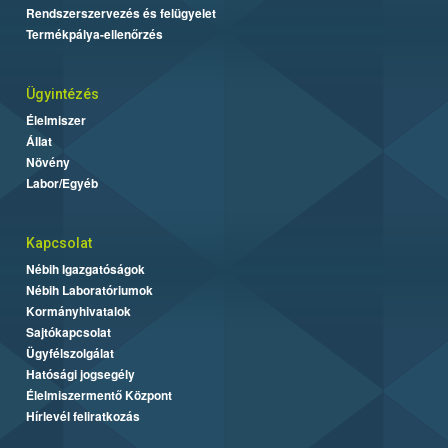
Rendszerszervezés és felügyelet
Termékpálya-ellenőrzés
Ügyintézés
Élelmiszer
Állat
Növény
Labor/Egyéb
Kapcsolat
Nébih Igazgatóságok
Nébih Laboratóriumok
Kormányhivatalok
Sajtókapcsolat
Ügyfélszolgálat
Hatósági jogsegély
Élelmiszermentő Központ
Hírlevél feliratkozás