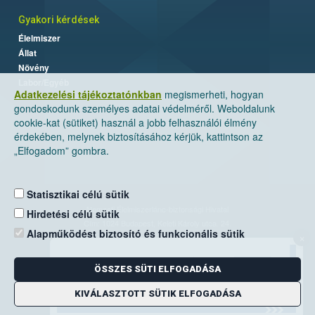
Gyakori kérdések
Élelmiszer
Állat
Növény
Labor/Egyéb
Adatkezelési tájékoztatónkban
megismerheti, hogyan
gondoskodunk személyes adatai védelméről. Weboldalunk
cookie-kat (sütiket) használ a jobb felhasználói élmény
érdekében, melynek biztosításához kérjük, kattintson az
„Elfogadom” gombra.
Statisztikai célú sütik
Nemzeti Élelmiszerlánc-biztonsági Hivatal
Hirdetési célú sütik
Cím: 1024 Budapest, Keleti Károly utca. 24.
Alapműködést biztosító és funkcionális sütik
×
Levelezési cím: 1525 Budapest. Pf. 30.
ÖSSZES SÜTI ELFOGADÁSA
E-mail:
ugyfelszolgalat@nebih.gov.hu
Zöld szám: 06-80/263-244
KIVÁLASZTOTT SÜTIK ELFOGADÁSA
Telefon: 06-1/ 336-9000