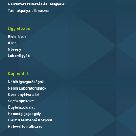
Rendszerszervezés és felügyelet
Termékpálya-ellenőrzés
Ügyintézés
Élelmiszer
Állat
Növény
Labor/Egyéb
Kapcsolat
Nébih Igazgatóságok
Nébih Laboratóriumok
Kormányhivatalok
Sajtókapcsolat
Ügyfélszolgálat
Hatósági jogsegély
Élelmiszermentő Központ
Hírlevél feliratkozás