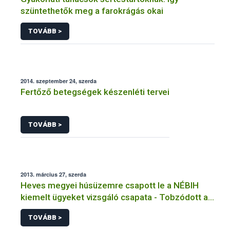
szüntethetők meg a farokrágás okai
TOVÁBB >
2014. szeptember 24, szerda
Fertőző betegségek készenléti tervei
TOVÁBB >
2013. március 27, szerda
Heves megyei húsüzemre csapott le a NÉBIH
kiemelt ügyeket vizsgáló csapata - Tobzódott a
szabálytalanságokban az alig három hónapja
TOVÁBB >
újranyitott előállító hely