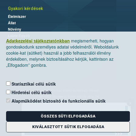
Gyakori kérdések
Élelmiszer
Állat
Növény
Labor/Egyéb
Adatkezelési tájékoztatónkban
megismerheti, hogyan
gondoskodunk személyes adatai védelméről. Weboldalunk
cookie-kat (sütiket) használ a jobb felhasználói élmény
érdekében, melynek biztosításához kérjük, kattintson az
„Elfogadom” gombra.
Statisztikai célú sütik
Nemzeti Élelmiszerlánc-biztonsági Hivatal
Hirdetési célú sütik
Cím: 1024 Budapest, Keleti Károly utca. 24.
Alapműködést biztosító és funkcionális sütik
×
Levelezési cím: 1525 Budapest. Pf. 30.
ÖSSZES SÜTI ELFOGADÁSA
E-mail:
ugyfelszolgalat@nebih.gov.hu
Zöld szám: 06-80/263-244
KIVÁLASZTOTT SÜTIK ELFOGADÁSA
Telefon: 06-1/ 336-9000