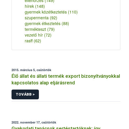
ellenőrzés
(149)
hírek
(148)
gyermek közétkeztetés
(110)
szupermenta
(92)
gyermek étkeztetés
(88)
termékteszt
(79)
vezető hír
(72)
rasff
(62)
2015. március 5, csütörtök
Élő állat és állati termék export bizonyítványokkal
kapcsolatos alap eljárásrend
TOVÁBB >
2022. november 17, csütörtök
Gyakorlati tanácsok sertéstartóknak: így