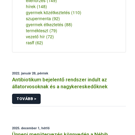
ellenőrzés
(149)
hírek
(148)
gyermek közétkeztetés
(110)
szupermenta
(92)
gyermek étkeztetés
(88)
termékteszt
(79)
vezető hír
(72)
rasff
(62)
2022. január 28, péntek
Antibiotikum bejelentő rendszer indult az
állatorvosoknak és a nagykereskedőknek
TOVÁBB >
2025. december 1, hétfő
Ünnepi menütervezés könnyedén a Nébih