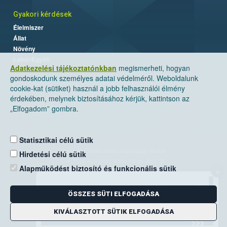
Gyakori kérdések
Élelmiszer
Állat
Növény
Labor/Egyéb
Adatkezelési tájékoztatónkban
megismerheti, hogyan
gondoskodunk személyes adatai védelméről. Weboldalunk
cookie-kat (sütiket) használ a jobb felhasználói élmény
érdekében, melynek biztosításához kérjük, kattintson az
„Elfogadom” gombra.
Statisztikai célú sütik
Nemzeti Élelmiszerlánc-biztonsági Hivatal
Hirdetési célú sütik
Cím: 1024 Budapest, Keleti Károly utca. 24.
Alapműködést biztosító és funkcionális sütik
×
Levelezési cím: 1525 Budapest. Pf. 30.
ÖSSZES SÜTI ELFOGADÁSA
E-mail:
ugyfelszolgalat@nebih.gov.hu
Zöld szám: 06-80/263-244
KIVÁLASZTOTT SÜTIK ELFOGADÁSA
Telefon: 06-1/ 336-9000