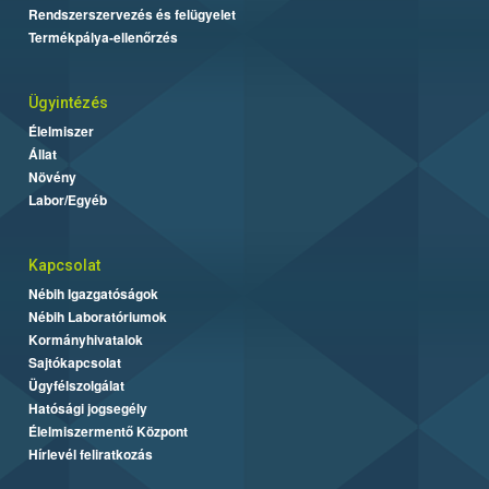
Rendszerszervezés és felügyelet
Termékpálya-ellenőrzés
Ügyintézés
Élelmiszer
Állat
Növény
Labor/Egyéb
Kapcsolat
Nébih Igazgatóságok
Nébih Laboratóriumok
Kormányhivatalok
Sajtókapcsolat
Ügyfélszolgálat
Hatósági jogsegély
Élelmiszermentő Központ
Hírlevél feliratkozás