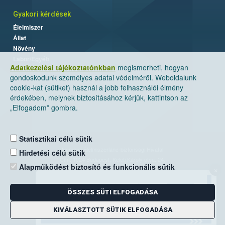
Gyakori kérdések
Élelmiszer
Állat
Növény
Labor/Egyéb
Adatkezelési tájékoztatónkban
megismerheti, hogyan
gondoskodunk személyes adatai védelméről. Weboldalunk
cookie-kat (sütiket) használ a jobb felhasználói élmény
érdekében, melynek biztosításához kérjük, kattintson az
„Elfogadom” gombra.
Statisztikai célú sütik
Nemzeti Élelmiszerlánc-biztonsági Hivatal
Hirdetési célú sütik
Cím: 1024 Budapest, Keleti Károly utca. 24.
Alapműködést biztosító és funkcionális sütik
×
Levelezési cím: 1525 Budapest. Pf. 30.
ÖSSZES SÜTI ELFOGADÁSA
E-mail:
ugyfelszolgalat@nebih.gov.hu
Zöld szám: 06-80/263-244
KIVÁLASZTOTT SÜTIK ELFOGADÁSA
Telefon: 06-1/ 336-9000