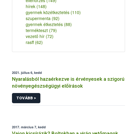
ellenőrzés
(149)
hírek
(148)
gyermek közétkeztetés
(110)
szupermenta
(92)
gyermek étkeztetés
(88)
termékteszt
(79)
vezető hír
(72)
rasff
(62)
2021. július 6, kedd
Nyaralásból hazaérkezve is érvényesek a szigorú
növényegészségügyi előírások
TOVÁBB >
2017. március 7, kedd
Vajon kicsírázik? Boltokban a virág vetőmagok