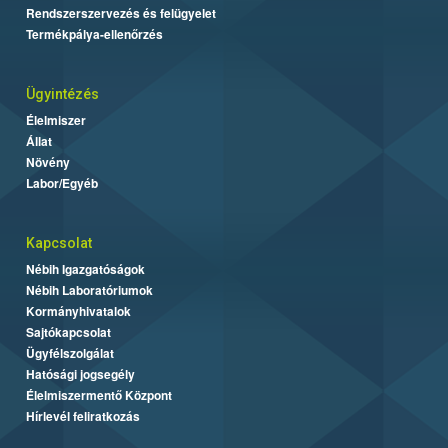
Rendszerszervezés és felügyelet
Termékpálya-ellenőrzés
Ügyintézés
Élelmiszer
Állat
Növény
Labor/Egyéb
Kapcsolat
Nébih Igazgatóságok
Nébih Laboratóriumok
Kormányhivatalok
Sajtókapcsolat
Ügyfélszolgálat
Hatósági jogsegély
Élelmiszermentő Központ
Hírlevél feliratkozás