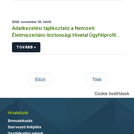
2020. november 30, hétfő
Adatkezelési tájékoztató a Nemzeti
Élelmiszerlánc-biztonsági Hivatal Ügyfélprofil
Rendszerben állatvédelem témakörben
TOVÁBB >
közhatalmi eljárásaihoz kapcsolódó
adatkezeléséhez
Előző
Több
Cookie beállítások
Hivatalunk
Bemutatkozás
Szervezeti felépítés
Gazdálkodási adatok