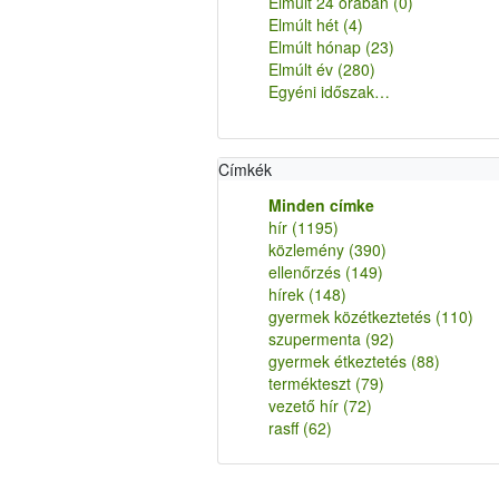
Elmúlt 24 órában
(0)
Elmúlt hét
(4)
Elmúlt hónap
(23)
Elmúlt év
(280)
Egyéni időszak…
Címkék
Minden címke
hír
(1195)
közlemény
(390)
ellenőrzés
(149)
hírek
(148)
gyermek közétkeztetés
(110)
szupermenta
(92)
gyermek étkeztetés
(88)
termékteszt
(79)
vezető hír
(72)
rasff
(62)