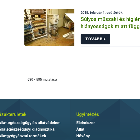
2018. február 1, csütörtök
Súlyos műszaki és higién
hiányosságok miatt függ
a Nébih egy fővárosi sü
TOVÁBB >
tevékenységét
590 - 595 mutatása
Szakterületek
Ügyintézés
Állat-egészségügy és állatvédelem
Élelmiszer
Állategészségügyi diagnosztika
Állat
Állatgyógyászati termékek
Növény