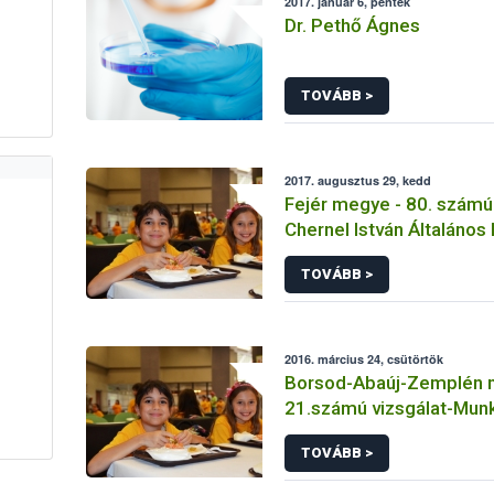
2017. január 6, péntek
Dr. Pethő Ágnes
TOVÁBB >
2017. augusztus 29, kedd
Fejér megye - 80. számú 
Chernel István Általános 
Gimnázium Iskola-Főző
TOVÁBB >
2016. március 24, csütörtök
Borsod-Abaúj-Zemplén 
21.számú vizsgálat-Munk
Étterem
TOVÁBB >