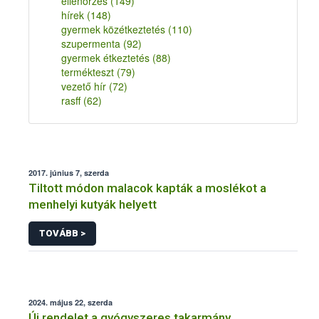
ellenőrzés
(149)
hírek
(148)
gyermek közétkeztetés
(110)
szupermenta
(92)
gyermek étkeztetés
(88)
termékteszt
(79)
vezető hír
(72)
rasff
(62)
2017. június 7, szerda
Tiltott módon malacok kapták a moslékot a
menhelyi kutyák helyett
TOVÁBB >
2024. május 22, szerda
Új rendelet a gyógyszeres takarmány