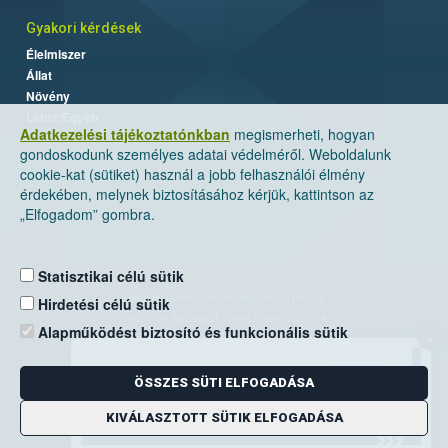
Gyakori kérdések
Élelmiszer
Állat
Növény
Labor/Egyéb
Adatkezelési tájékoztatónkban
megismerheti, hogyan
gondoskodunk személyes adatai védelméről. Weboldalunk
cookie-kat (sütiket) használ a jobb felhasználói élmény
érdekében, melynek biztosításához kérjük, kattintson az
„Elfogadom” gombra.
Statisztikai célú sütik
Nemzeti Élelmiszerlánc-biztonsági Hivatal
Hirdetési célú sütik
Cím: 1024 Budapest, Keleti Károly utca. 24.
Alapműködést biztosító és funkcionális sütik
×
Levelezési cím: 1525 Budapest. Pf. 30.
ÖSSZES SÜTI ELFOGADÁSA
E-mail:
ugyfelszolgalat@nebih.gov.hu
Zöld szám: 06-80/263-244
KIVÁLASZTOTT SÜTIK ELFOGADÁSA
Telefon: 06-1/ 336-9000