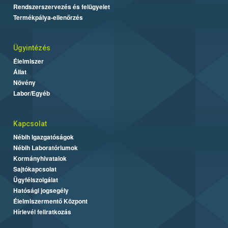
Rendszerszervezés és felügyelet
Termékpálya-ellenőrzés
Ügyintézés
Élelmiszer
Állat
Növény
Labor/Egyéb
Kapcsolat
Nébih Igazgatóságok
Nébih Laboratóriumok
Kormányhivatalok
Sajtókapcsolat
Ügyfélszolgálat
Hatósági jogsegély
Élelmiszermentő Központ
Hírlevél feliratkozás