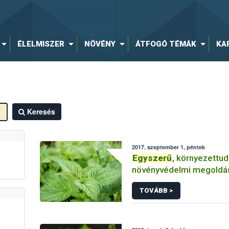
ÉLELMISZER
NÖVÉNY
ÁTFOGÓ TÉMÁK
KA
Keresés
2017. szeptember 1, péntek
Egyszerű
, környezettu
növényvédelmi megoldá
TOVÁBB >