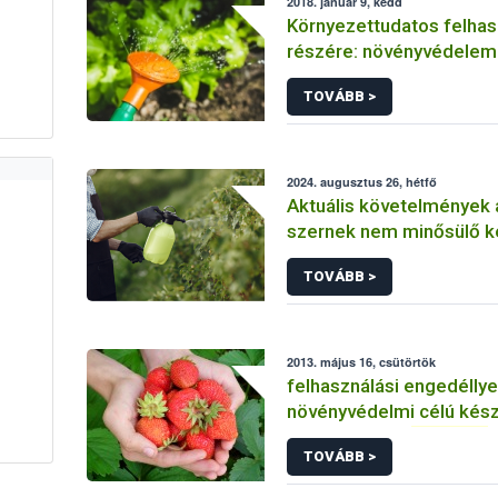
2018. január 9, kedd
Környezettudatos felhas
részére: növényvédele
felhasználható, nem eng
TOVÁBB >
termékek
2024. augusztus 26, hétfő
Aktuális követelmények
szernek nem minősülő 
engedélyezésében
TOVÁBB >
2013. május 16, csütörtök
felhasználási engedélly
növényvédelmi célú kés
termésnövelő
anyagok
TOVÁBB >