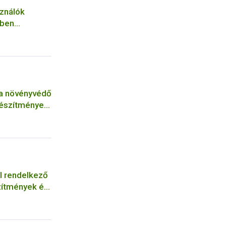
ználók
mben
edélyköteles
 a növényvédő
készítmények
el rendelkező
zítmények és