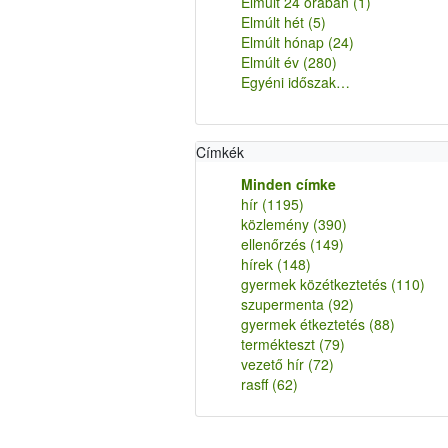
Elmúlt 24 órában
(1)
Elmúlt hét
(5)
Elmúlt hónap
(24)
Elmúlt év
(280)
Egyéni időszak…
Címkék
Minden címke
hír
(1195)
közlemény
(390)
ellenőrzés
(149)
hírek
(148)
gyermek közétkeztetés
(110)
szupermenta
(92)
gyermek étkeztetés
(88)
termékteszt
(79)
vezető hír
(72)
rasff
(62)