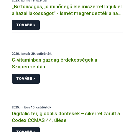
2023. április 19, szerda
„Biztonságos, jó minőségű élelmiszerrel látjuk el
a hazai lakosságot” - Ismét megrendezték a nagy
múltú Hungalimentaria konferenciát és kiállítást
TOVÁBB >
2026. január 29, csütörtök
C-vitaminban gazdag érdekességek a
Szupermentán
TOVÁBB >
2025. május 15, csütörtök
Digitális tér, globális döntések – sikerrel zárult a
Codex CCMAS 44. ülése
TOVÁBB >