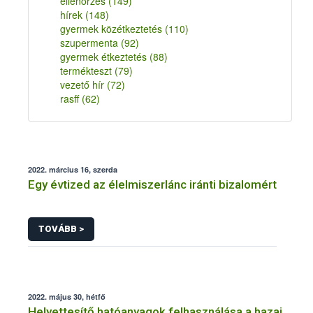
ellenőrzés
(149)
hírek
(148)
gyermek közétkeztetés
(110)
szupermenta
(92)
gyermek étkeztetés
(88)
termékteszt
(79)
vezető hír
(72)
rasff
(62)
2022. március 16, szerda
Egy évtized az élelmiszerlánc iránti bizalomért
TOVÁBB >
2022. május 30, hétfő
Helyettesítő hatóanyagok felhasználása a hazai