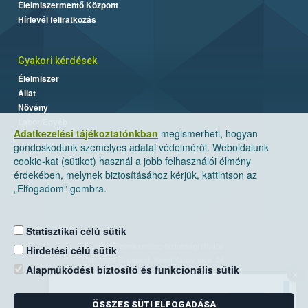
Élelmiszermentő Központ
Hírlevél feliratkozás
Gyakori kérdések
Élelmiszer
Állat
Növény
Labor/Egyéb
Adatkezelési tájékoztatónkban
megismerheti, hogyan
gondoskodunk személyes adatai védelméről. Weboldalunk
cookie-kat (sütiket) használ a jobb felhasználói élmény
érdekében, melynek biztosításához kérjük, kattintson az
„Elfogadom” gombra.
Statisztikai célú sütik
Nemzeti Élelmiszerlánc-biztonsági Hivatal
Hirdetési célú sütik
Cím: 1024 Budapest, Keleti Károly utca. 24.
Alapműködést biztosító és funkcionális sütik
×
Levelezési cím: 1525 Budapest. Pf. 30.
ÖSSZES SÜTI ELFOGADÁSA