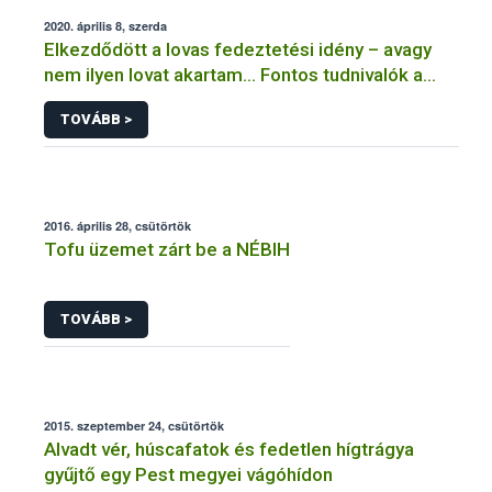
2020. április 8, szerda
Elkezdődött a lovas fedeztetési idény – avagy
nem ilyen lovat akartam… Fontos tudnivalók a
fedeztetésekkel kapcsolatos előírásokról
TOVÁBB >
2016. április 28, csütörtök
Tofu üzemet zárt be a NÉBIH
TOVÁBB >
2015. szeptember 24, csütörtök
Alvadt vér, húscafatok és fedetlen hígtrágya
gyűjtő egy Pest megyei vágóhídon