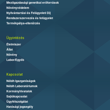
Mezőgazdasági genetikai erőforrások
Növényvédelem
Nyilvántartási és Felügyeleti Díj
Rendszerszervezés és felügyelet
Termékpálya-ellenőrzés
Ügyintézés
Élelmiszer
Állat
Növény
Labor/Egyéb
Kapcsolat
Nébih Igazgatóságok
Nébih Laboratóriumok
Kormányhivatalok
Sajtókapcsolat
Ügyfélszolgálat
Hatósági jogsegély