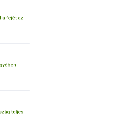
 a fejét az
egyében
szág teljes