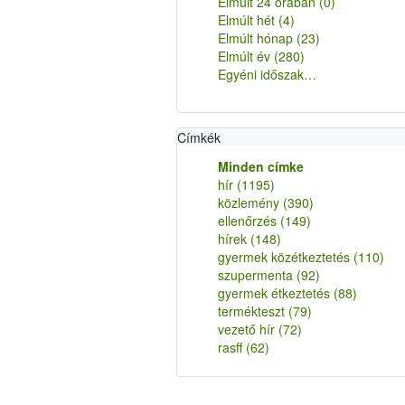
Elmúlt 24 órában
(0)
Elmúlt hét
(4)
Elmúlt hónap
(23)
Elmúlt év
(280)
Egyéni időszak…
Címkék
Minden címke
hír
(1195)
közlemény
(390)
ellenőrzés
(149)
hírek
(148)
gyermek közétkeztetés
(110)
szupermenta
(92)
gyermek étkeztetés
(88)
termékteszt
(79)
vezető hír
(72)
rasff
(62)