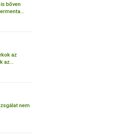
 is bőven
permenta
kok az
k az
vizsgálat nem