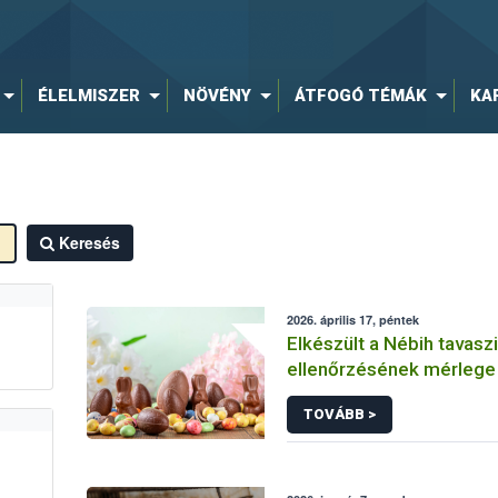
ÉLELMISZER
NÖVÉNY
ÁTFOGÓ TÉMÁK
KA
Keresés
2026. április 17, péntek
Elkészült a Nébih tavasz
ellenőrzésének mérlege
TOVÁBB >