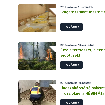
2017. március 9, csütörtök
Csigatésztákat tesztelt
TOVÁBB >
2017. március 16, csütörtök
Éled a természet, éledn
erdőtüzek!
TOVÁBB >
2017. március 10, péntek
Jogszabálysértő halászt
Tiszalöknél a NÉBIH Álla
Szolgálata
TOVÁBB >