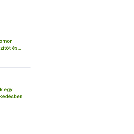
yomon
zítőt és
yagot vont ki
ék egy
skedésben