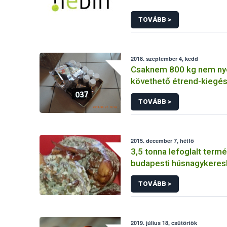
TOVÁBB >
2018. szeptember 4, kedd
Csaknem 800 kg nem n
követhető étrend-kiegés
étrend-kiegészítő alapan
TOVÁBB >
a forgalomból a Nébih
2015. december 7, hétfő
3,5 tonna lefoglalt term
budapesti húsnagykere
TOVÁBB >
2019. július 18, csütörtök