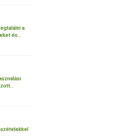
egtalálni a
eket és
asználási
zott
 a
elem
észételekkel