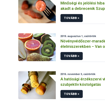
Minőségi és jelölési hiba
akadt a debrecenik Szu
tesztjén
TOVÁBB >
2019. augusztus 1, csütörtök
Növényvédőszer-maradé
élelmiszerekben – Van o
aggodalomra?
TOVÁBB >
2016. november 3, csütörtök
A hatósági érzékszervi 
szubjektív kóstolgatás
TOVÁBB >