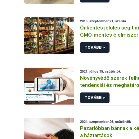
2016. szeptember 21, szerda
Önkéntes jelölés segít m
GMO-mentes élelmiszer
takarmányokat
TOVÁBB >
2021. július 15, csütörtök
Növényvédő szerek felh
tendenciái és meghatáro
prioritást élvező elemek
TOVÁBB >
fenntartható növényvéd
érdekében
2024. szeptember 26, csütörtök
Pazarlóbban bánnak a k
a háztartások