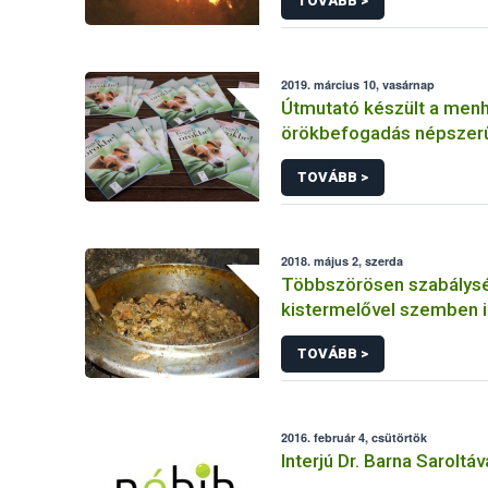
TOVÁBB >
2019. március 10, vasárnap
Útmutató készült a menh
örökbefogadás népszer
TOVÁBB >
2018. május 2, szerda
Többszörösen szabálys
kistermelővel szemben 
Nébih
TOVÁBB >
2016. február 4, csütörtök
Interjú Dr. Barna Saroltáv