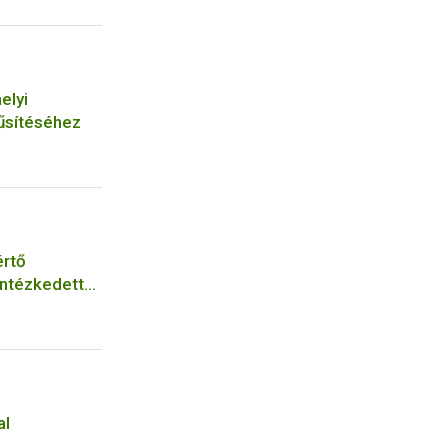
elyi
űsítéséhez
értő
intézkedett
al