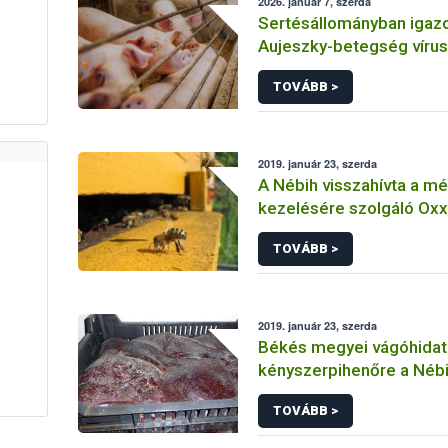
2026. január 7, szerda
Sertésállományban igazo
Aujeszky-betegség vírus
TOVÁBB >
2019. január 23, szerda
A Nébih visszahívta a m
kezelésére szolgáló Ox
oldat gyógyhatású készí
TOVÁBB >
hazai piacról
2019. január 23, szerda
Békés megyei vágóhidat 
kényszerpihenőre a Néb
TOVÁBB >