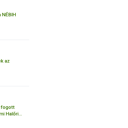
 a NÉBIH
ek az
 fogott
mi Halőri