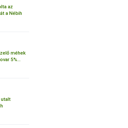
lta az
át a Nébih
ézelő méhek
xovar 5%
tményt a
utalt
ih