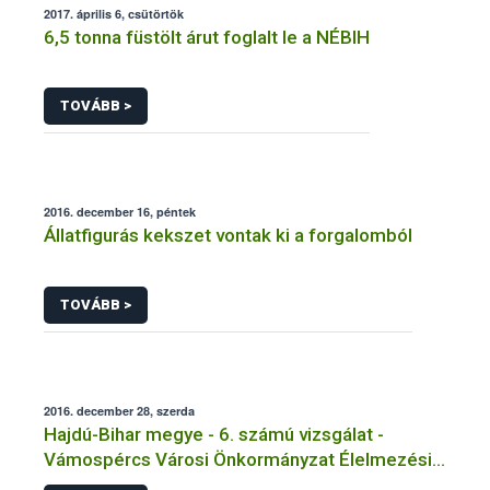
2017. április 6, csütörtök
6,5 tonna füstölt árut foglalt le a NÉBIH
TOVÁBB >
2016. december 16, péntek
Állatfigurás kekszet vontak ki a forgalomból
TOVÁBB >
2016. december 28, szerda
Hajdú-Bihar megye - 6. számú vizsgálat -
Vámospércs Városi Önkormányzat Élelmezési
Intézmény Főzőkonyha