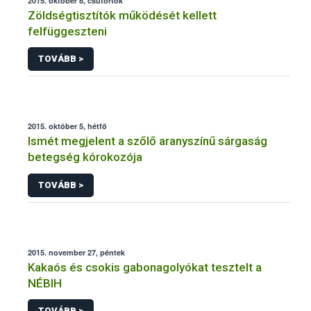
2015. október 8, csütörtök
Zöldségtisztítók működését kellett
felfüggeszteni
TOVÁBB >
2015. október 5, hétfő
Ismét megjelent a szőlő aranyszínű sárgaság
betegség kórokozója
TOVÁBB >
2015. november 27, péntek
Kakaós és csokis gabonagolyókat tesztelt a
NÉBIH
TOVÁBB >