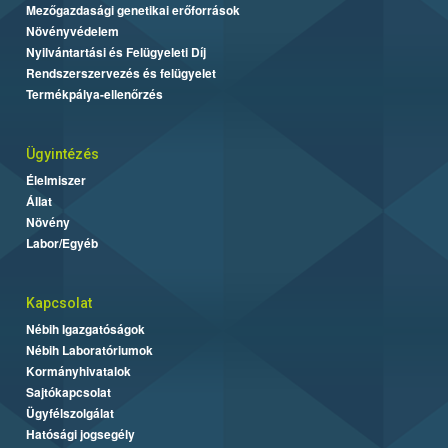
Mezőgazdasági genetikai erőforrások
Növényvédelem
Nyilvántartási és Felügyeleti Díj
Rendszerszervezés és felügyelet
Termékpálya-ellenőrzés
Ügyintézés
Élelmiszer
Állat
Növény
Labor/Egyéb
Kapcsolat
Nébih Igazgatóságok
Nébih Laboratóriumok
Kormányhivatalok
Sajtókapcsolat
Ügyfélszolgálat
Hatósági jogsegély