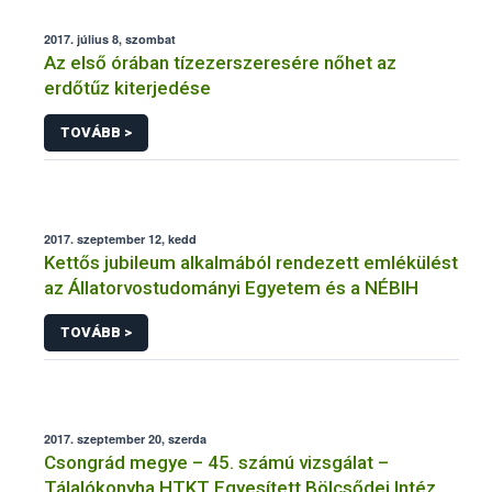
2017. július 8, szombat
Az első órában tízezerszeresére nőhet az
erdőtűz kiterjedése
TOVÁBB >
2017. szeptember 12, kedd
Kettős jubileum alkalmából rendezett emlékülést
az Állatorvostudományi Egyetem és a NÉBIH
TOVÁBB >
2017. szeptember 20, szerda
Csongrád megye – 45. számú vizsgálat –
Tálalókonyha HTKT Egyesített Bölcsődei Intézet