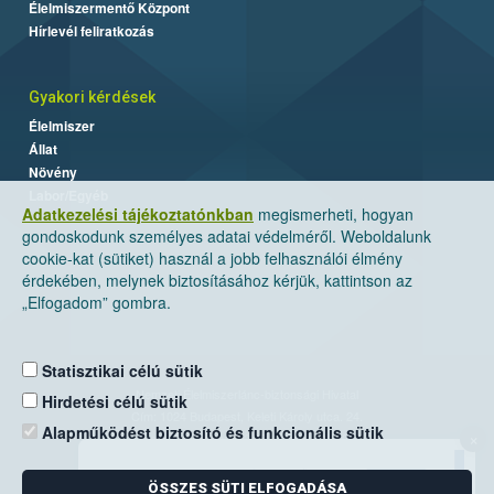
Élelmiszermentő Központ
Hírlevél feliratkozás
Gyakori kérdések
Élelmiszer
Állat
Növény
Labor/Egyéb
Adatkezelési tájékoztatónkban
megismerheti, hogyan
gondoskodunk személyes adatai védelméről. Weboldalunk
cookie-kat (sütiket) használ a jobb felhasználói élmény
érdekében, melynek biztosításához kérjük, kattintson az
„Elfogadom” gombra.
Statisztikai célú sütik
Nemzeti Élelmiszerlánc-biztonsági Hivatal
Hirdetési célú sütik
Cím: 1024 Budapest, Keleti Károly utca. 24.
Alapműködést biztosító és funkcionális sütik
×
Levelezési cím: 1525 Budapest. Pf. 30.
ÖSSZES SÜTI ELFOGADÁSA