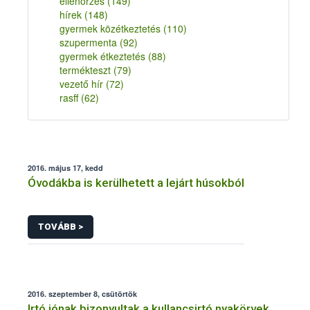
ellenőrzés
(149)
hírek
(148)
gyermek közétkeztetés
(110)
szupermenta
(92)
gyermek étkeztetés
(88)
termékteszt
(79)
vezető hír
(72)
rasff
(62)
2016. május 17, kedd
Óvodákba is kerülhetett a lejárt húsokból
TOVÁBB >
2016. szeptember 8, csütörtök
Irtó jónak bizonyultak a kullancsirtó nyakörvek