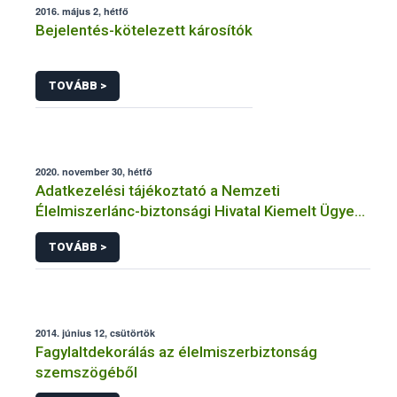
2016. május 2, hétfő
Bejelentés-kötelezett károsítók
TOVÁBB >
2020. november 30, hétfő
Adatkezelési tájékoztató a Nemzeti
Élelmiszerlánc-biztonsági Hivatal Kiemelt Ügyek
Igazgatóság faanyag kereskedelemhez
TOVÁBB >
kapcsolódó adatkezeléséhez
2014. június 12, csütörtök
Fagylaltdekorálás az élelmiszerbiztonság
szemszögéből