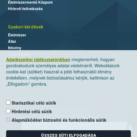
Élelmiszermentő Központ
Hírlevél feliratkozás
Gyakori kérdések
Élelmiszer
Állat
Növény
Labor/Egyéb
Adatkezelési tájékoztatónkban
megismerheti, hogyan
gondoskodunk személyes adatai védelméről. Weboldalunk
cookie-kat (sütiket) használ a jobb felhasználói élmény
érdekében, melynek biztosításához kérjük, kattintson az
„Elfogadom” gombra.
Statisztikai célú sütik
Nemzeti Élelmiszerlánc-biztonsági Hivatal
Hirdetési célú sütik
Cím: 1024 Budapest, Keleti Károly utca. 24.
Alapműködést biztosító és funkcionális sütik
×
Levelezési cím: 1525 Budapest. Pf. 30.
ÖSSZES SÜTI ELFOGADÁSA