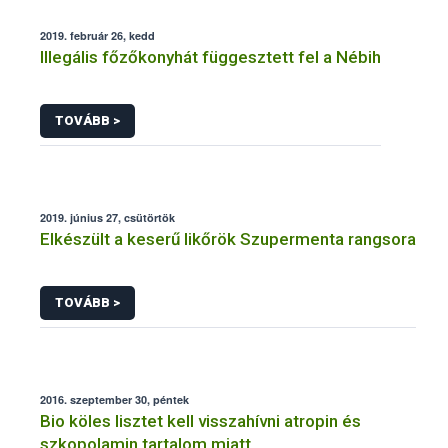
2019. február 26, kedd
Illegális főzőkonyhát függesztett fel a Nébih
TOVÁBB >
2019. június 27, csütörtök
Elkészült a keserű likőrök Szupermenta rangsora
TOVÁBB >
2016. szeptember 30, péntek
Bio köles lisztet kell visszahívni atropin és
szkopolamin tartalom miatt