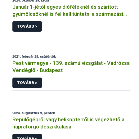
2024. október 29, kedd
Január 1-jétől egyes dióféléknél és szárított
gyümölcsöknél is fel kell tüntetni a származási
országot
TOVÁBB >
2021. február 25, csütörtök
Pest vármegye - 139. számú vizsgálat - Vadrózsa
Vendéglő - Budapest
TOVÁBB >
2024. augusztus 9, péntek
Repülőgépről vagy helikopterről is végezhető a
napraforgó deszikkálása
TOVÁBB >