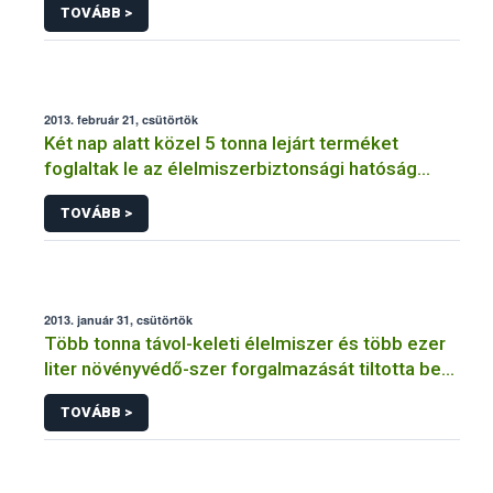
TOVÁBB >
2013. február 21, csütörtök
Két nap alatt közel 5 tonna lejárt terméket
foglaltak le az élelmiszerbiztonsági hatóság
szakemberei
TOVÁBB >
2013. január 31, csütörtök
Több tonna távol-keleti élelmiszer és több ezer
liter növényvédő-szer forgalmazását tiltotta be
egyetlen nap alatt a NÉBIH
TOVÁBB >