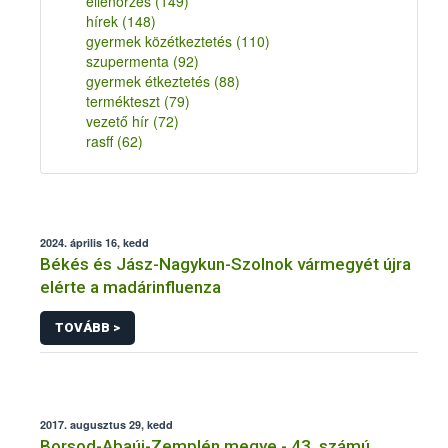
ellenőrzés
(149)
hírek
(148)
gyermek közétkeztetés
(110)
szupermenta
(92)
gyermek étkeztetés
(88)
termékteszt
(79)
vezető hír
(72)
rasff
(62)
2024. április 16, kedd
Békés és Jász-Nagykun-Szolnok vármegyét újra
elérte a madárinfluenza
TOVÁBB >
2017. augusztus 29, kedd
Borsod-Abaúj-Zemplén megye - 43. számú