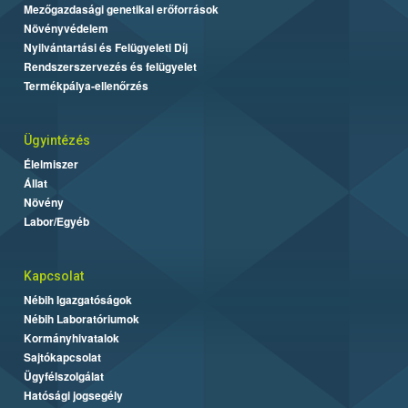
Mezőgazdasági genetikai erőforrások
Növényvédelem
Nyilvántartási és Felügyeleti Díj
Rendszerszervezés és felügyelet
Termékpálya-ellenőrzés
Ügyintézés
Élelmiszer
Állat
Növény
Labor/Egyéb
Kapcsolat
Nébih Igazgatóságok
Nébih Laboratóriumok
Kormányhivatalok
Sajtókapcsolat
Ügyfélszolgálat
Hatósági jogsegély