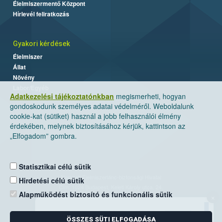
Élelmiszermentő Központ
Hírlevél feliratkozás
Gyakori kérdések
Élelmiszer
Állat
Növény
Labor/Egyéb
Adatkezelési tájékoztatónkban
megismerheti, hogyan
gondoskodunk személyes adatai védelméről. Weboldalunk
cookie-kat (sütiket) használ a jobb felhasználói élmény
érdekében, melynek biztosításához kérjük, kattintson az
„Elfogadom” gombra.
Statisztikai célú sütik
Nemzeti Élelmiszerlánc-biztonsági Hivatal
Hirdetési célú sütik
Cím: 1024 Budapest, Keleti Károly utca. 24.
Alapműködést biztosító és funkcionális sütik
×
Levelezési cím: 1525 Budapest. Pf. 30.
ÖSSZES SÜTI ELFOGADÁSA