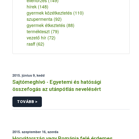
ellenőrzés
(149)
hírek
(148)
gyermek közétkeztetés
(110)
szupermenta
(92)
gyermek étkeztetés
(88)
termékteszt
(79)
vezető hír
(72)
rasff
(62)
2015. június 9, kedd
Sajtómeghívó - Egyetemi és hatósági
összefogás az utánpótlás nevelésért
TOVÁBB >
2015. szeptember 16, szerda
Horvátország vagy Románia felé érdemes