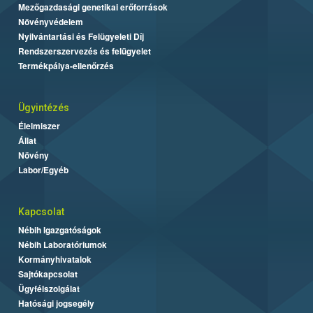
Mezőgazdasági genetikai erőforrások
Növényvédelem
Nyilvántartási és Felügyeleti Díj
Rendszerszervezés és felügyelet
Termékpálya-ellenőrzés
Ügyintézés
Élelmiszer
Állat
Növény
Labor/Egyéb
Kapcsolat
Nébih Igazgatóságok
Nébih Laboratóriumok
Kormányhivatalok
Sajtókapcsolat
Ügyfélszolgálat
Hatósági jogsegély