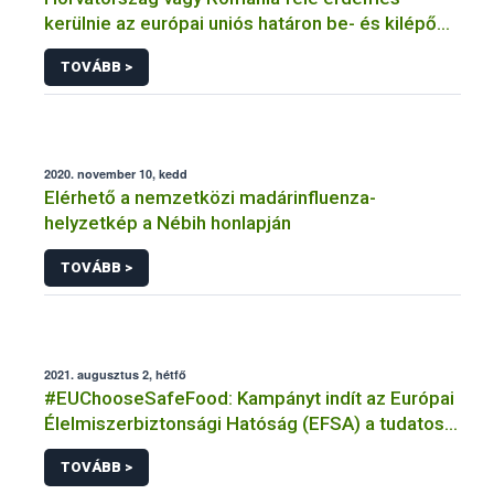
kerülnie az európai uniós határon be- és kilépő
szállítmányoknak
TOVÁBB >
2020. november 10, kedd
Elérhető a nemzetközi madárinfluenza-
helyzetkép a Nébih honlapján
TOVÁBB >
2021. augusztus 2, hétfő
#EUChooseSafeFood: Kampányt indít az Európai
Élelmiszerbiztonsági Hatóság (EFSA) a tudatos
élelmiszer-választásról
TOVÁBB >