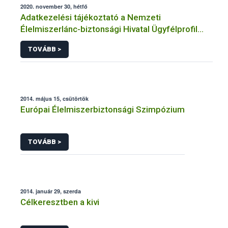
2020. november 30, hétfő
Adatkezelési tájékoztató a Nemzeti
Élelmiszerlánc-biztonsági Hivatal Ügyfélprofil
Rendszerben állatgyógyászati termékek
TOVÁBB >
témakörben közhatalmi eljárásaihoz kapcsolódó
adatkezeléséhez
2014. május 15, csütörtök
Európai Élelmiszerbiztonsági Szimpózium
TOVÁBB >
2014. január 29, szerda
Célkeresztben a kivi