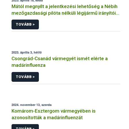
2023. április 18, kedd
Mától megnyílt a jelentkezési lehetőség a Nébih
mezőgazdasági pilóta nélküli légijármű irányítói
nyilvántartásába
TOVÁBB >
2023. április 3, hétfő
Csongrád-Csanád vármegyét ismét elérte a
madárinfluenza
TOVÁBB >
2024. november 13, szerda
Komárom-Esztergom vármegyében is
azonosították a madárinfluenzát
TOVÁBB >