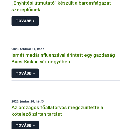
„Enyhítési útmutató” készült a baromfiágazat
szereplőinek
TOVÁBB >
2023. február 14, kedd
Ismét madárinfluenzával érintett egy gazdaság
Bács-Kiskun vármegyében
TOVÁBB >
2023. június 26, hétfő
Az országos főállatorvos megszüntette a
kötelező zártan tartást
TOVÁBB >