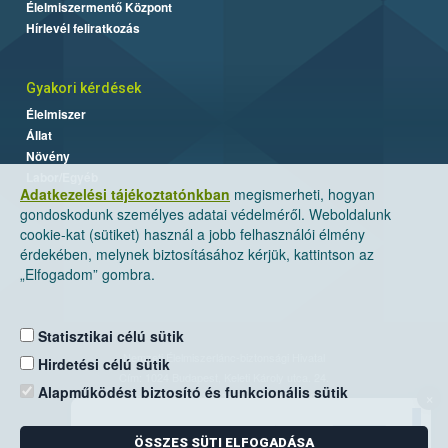
Élelmiszermentő Központ
Hírlevél feliratkozás
Gyakori kérdések
Élelmiszer
Állat
Növény
Labor/Egyéb
Adatkezelési tájékoztatónkban
megismerheti, hogyan
gondoskodunk személyes adatai védelméről. Weboldalunk
cookie-kat (sütiket) használ a jobb felhasználói élmény
érdekében, melynek biztosításához kérjük, kattintson az
„Elfogadom” gombra.
Statisztikai célú sütik
Nemzeti Élelmiszerlánc-biztonsági Hivatal
Hirdetési célú sütik
Cím: 1024 Budapest, Keleti Károly utca. 24.
Alapműködést biztosító és funkcionális sütik
×
Levelezési cím: 1525 Budapest. Pf. 30.
ÖSSZES SÜTI ELFOGADÁSA