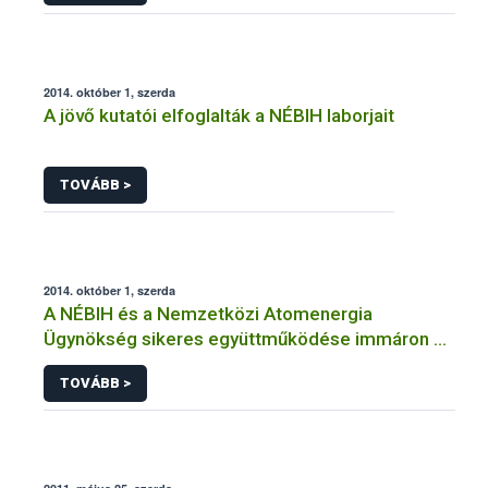
2014. október 1, szerda
A jövő kutatói elfoglalták a NÉBIH laborjait
TOVÁBB >
2014. október 1, szerda
A NÉBIH és a Nemzetközi Atomenergia
Ügynökség sikeres együttműködése immáron 8
éve tart
TOVÁBB >