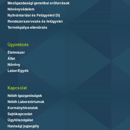
Mezőgazdasági genetikai erőforrások
Növényvédelem
Nyilvántartási és Felügyeleti Díj
Rendszerszervezés és felügyelet
Termékpálya-ellenőrzés
Ügyintézés
Élelmiszer
Állat
Növény
Labor/Egyéb
Kapcsolat
Nébih Igazgatóságok
Nébih Laboratóriumok
Kormányhivatalok
Sajtókapcsolat
Ügyfélszolgálat
Hatósági jogsegély