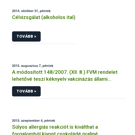
2014. október 31, péntek
Célvizsgálat (alkoholos ital)
TOVÁBB >
2015. augusztus 7, péntek
A módosított 148/2007. (XII. 8.) FVM rendelet
lehetővé teszi kéknyelv vakcinázás állami
támogatását
TOVÁBB >
2015. szeptember 4, péntek
Súlyos allergiás reakciót is kiválthat a
forgalomból kivont csokoládé praliné