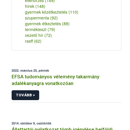
ellenőrzés
(149)
hírek
(148)
gyermek közétkeztetés
(110)
szupermenta
(92)
gyermek étkeztetés
(88)
termékteszt
(79)
vezető hír
(72)
rasff
(62)
2022. március 25, péntek
EFSA tudományos vélemény takarmány
adalékanyagra vonatkozóan
TOVÁBB >
2014. október 9, csütörtök
Állattartói nyilatkozat tömb igénylése belföldi