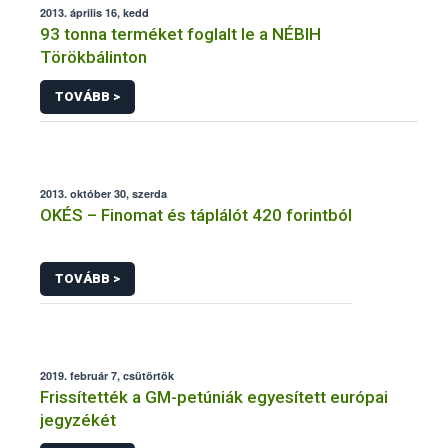
2013. április 16, kedd
93 tonna terméket foglalt le a NÉBIH
Törökbálinton
TOVÁBB >
2013. október 30, szerda
OKÉS – Finomat és táplálót 420 forintból
TOVÁBB >
2019. február 7, csütörtök
Frissítették a GM-petúniák egyesített európai
jegyzékét