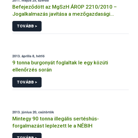
2011. május 25, szerda
Befejeződött az MgSzH ÁROP 2210/2010 –
Jogalkalmazás javítása a mezőgazdasági
szakigazgatásban című projekt
TOVÁBB >
megvalósulásának első üteme
2013. április 8, hétfő
9 tonna burgonyát foglaltak le egy közúti
ellenőrzés során
TOVÁBB >
2013. június 20, csütörtök
Mintegy 90 tonna illegális sertéshús-
forgalmazást leplezett le a NÉBIH
TOVÁBB >