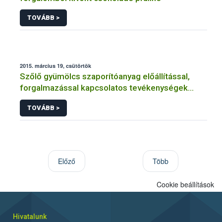
TOVÁBB >
2015. március 19, csütörtök
Szőlő gyümölcs szaporítóanyag előállítással,
forgalmazással kapcsolatos tevékenységek
engedélyezése, nyilvántartásba vétele
TOVÁBB >
Előző
Több
Cookie beállítások
Hivatalunk