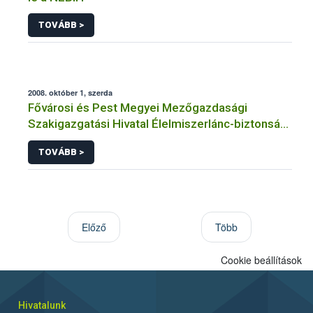
TOVÁBB >
2008. október 1, szerda
Fővárosi és Pest Megyei Mezőgazdasági
Szakigazgatási Hivatal Élelmiszerlánc-biztonsági
és Állategészségügyi Igazgatóság hirdetménye
TOVÁBB >
Előző
Több
Cookie beállítások
Hivatalunk