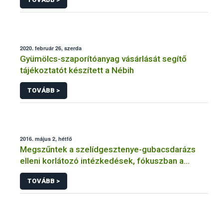
2020. február 26, szerda
Gyümölcs-szaporítóanyag vásárlását segítő
tájékoztatót készített a Nébih
TOVÁBB >
2016. május 2, hétfő
Megszűntek a szelídgesztenye-gubacsdarázs
elleni korlátozó intézkedések, fókuszban a
biológiai védekezés
TOVÁBB >