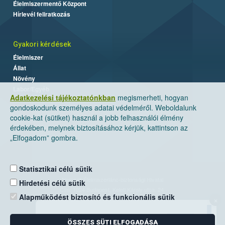
Élelmiszermentő Központ
Hírlevél feliratkozás
Gyakori kérdések
Élelmiszer
Állat
Növény
Labor/Egyéb
Adatkezelési tájékoztatónkban
megismerheti, hogyan
gondoskodunk személyes adatai védelméről. Weboldalunk
cookie-kat (sütiket) használ a jobb felhasználói élmény
érdekében, melynek biztosításához kérjük, kattintson az
„Elfogadom” gombra.
Statisztikai célú sütik
Nemzeti Élelmiszerlánc-biztonsági Hivatal
Hirdetési célú sütik
Cím: 1024 Budapest, Keleti Károly utca. 24.
Alapműködést biztosító és funkcionális sütik
×
Levelezési cím: 1525 Budapest. Pf. 30.
ÖSSZES SÜTI ELFOGADÁSA