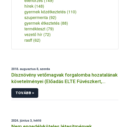
ellenőrzés
(149)
hírek
(148)
gyermek közétkeztetés
(110)
szupermenta
(92)
gyermek étkeztetés
(88)
termékteszt
(79)
vezető hír
(72)
rasff
(62)
2018. augusztus 8, szerda
Dísznövény vetőmagvak forgalomba hozatalának
követelményei (Előadás ELTE Füvészkert,
2018.07.14.)
TOVÁBB >
2024. június 3, hétfő
Nem engedélyköteles létesítmények