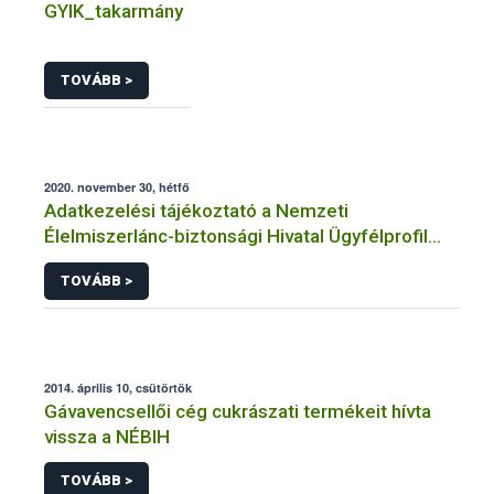
GYIK_takarmány
TOVÁBB >
2020. november 30, hétfő
Adatkezelési tájékoztató a Nemzeti
Élelmiszerlánc-biztonsági Hivatal Ügyfélprofil
Rendszerben élelmiszerforgalmazás
TOVÁBB >
témakörben intézhető közhatalmi eljárásaihoz
kapcsolódó adatkezeléséhez
2014. április 10, csütörtök
Gávavencsellői cég cukrászati termékeit hívta
vissza a NÉBIH
TOVÁBB >