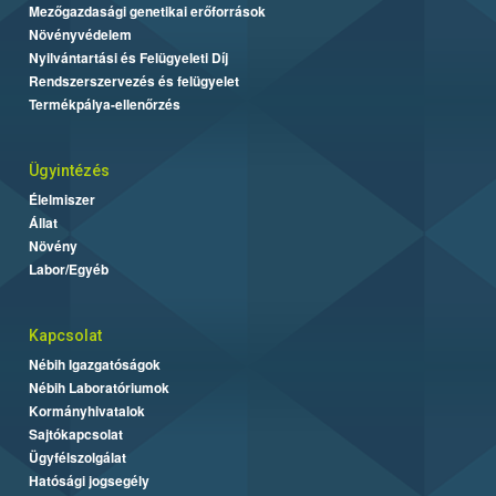
Mezőgazdasági genetikai erőforrások
Növényvédelem
Nyilvántartási és Felügyeleti Díj
Rendszerszervezés és felügyelet
Termékpálya-ellenőrzés
Ügyintézés
Élelmiszer
Állat
Növény
Labor/Egyéb
Kapcsolat
Nébih Igazgatóságok
Nébih Laboratóriumok
Kormányhivatalok
Sajtókapcsolat
Ügyfélszolgálat
Hatósági jogsegély