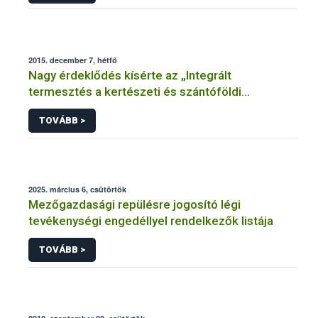
2015. december 7, hétfő
Nagy érdeklődés kísérte az „Integrált
termesztés a kertészeti és szántóföldi
kultúrákban” című szakmai tanácskozást
TOVÁBB >
2025. március 6, csütörtök
Mezőgazdasági repülésre jogosító légi
tevékenységi engedéllyel rendelkezők listája
TOVÁBB >