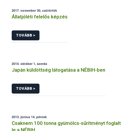
2017. november 30, csütörtök
Állatjóléti felelős képzés
TOVÁBB >
2014. október 1, szerda
Japán küldöttség látogatása a NÉBIH-ben
TOVÁBB >
2013. június 14, péntek
Csaknem 100 tonna gyümölcs-sűrítményt foglalt
le a NÉBIH