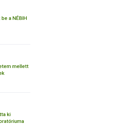
t be a NÉBIH
etem mellett
ek
ta ki
oratóriuma