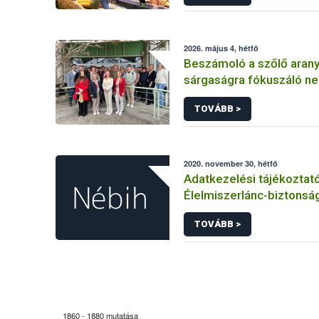
2026. május 4, hétfő
Beszámoló a szőlő arany
sárgaságra fókuszáló n
konferenciáról
TOVÁBB >
2020. november 30, hétfő
Adatkezelési tájékoztat
Élelmiszerlánc-biztonság
hatósági engedélyezés 
TOVÁBB >
eljárásaihoz kapcsolódó
adatkezeléséhez
1860 - 1880 mutatása