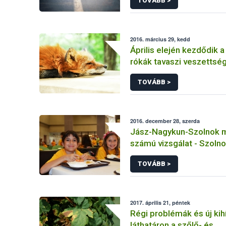
TOVÁBB >
2016. március 29, kedd
Április elején kezdődik a
rókák tavaszi veszettség
immunizálási kampánya
TOVÁBB >
2016. december 28, szerda
Jász-Nagykun-Szolnok m
számú vizsgálat - Szoln
Intézményszolgálata Lige
TOVÁBB >
Általános Iskola tálalóko
2017. április 21, péntek
Régi problémák és új kih
láthatáron a szőlő- és