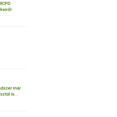
-MCPD
keiről
ndszer már
ztül is