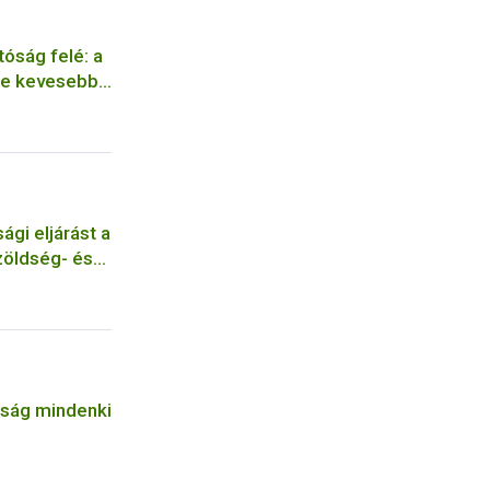
tóság felé: a
re kevesebb
ági eljárást a
zöldség- és
 szemben
nság mindenki