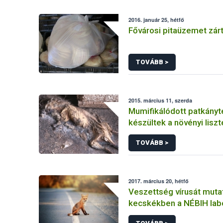
2016. január 25, hétfő
Fővárosi pitaüzemet zár
TOVÁBB >
2015. március 11, szerda
Mumifikálódott patkányt
készültek a növényi liszt
TOVÁBB >
2017. március 20, hétfő
Veszettség vírusát mutat
kecskékben a NÉBIH lab