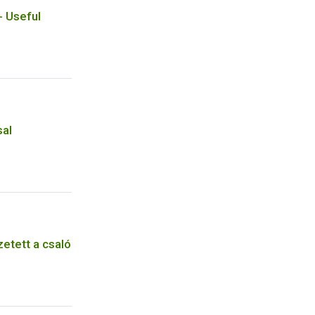
- Useful
sal
etett a csaló