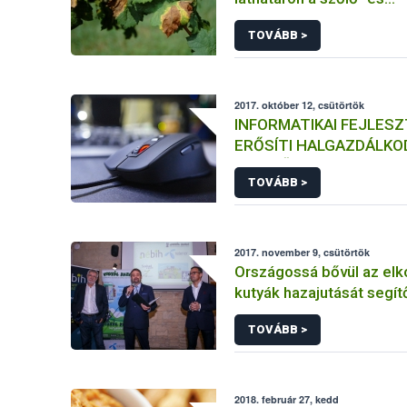
gyümölcstermesztésbe
TOVÁBB >
2017. október 12, csütörtök
INFORMATIKAI FEJLES
ERŐSÍTI HALGAZDÁLKO
ELLENŐRZÉSEIT A NÉBI
TOVÁBB >
2017. november 9, csütörtök
Országossá bővül az elk
kutyák hazajutását segít
leolvasó hálózat
TOVÁBB >
2018. február 27, kedd