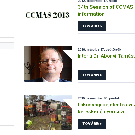
2012. december 17, hétfő
34th Session of CCMAS 
information
TOVÁBB >
2016. március 17, csütörtök
Interjú Dr. Abonyi Tamás
TOVÁBB >
2015. november 20, péntek
Lakossági bejelentés vez
kereskedő nyomára
TOVÁBB >