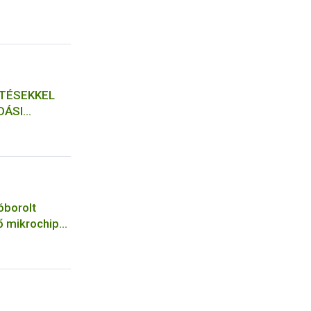
n
ZTÉSEKKEL
DÁSI
H
óborolt
ő mikrochip-