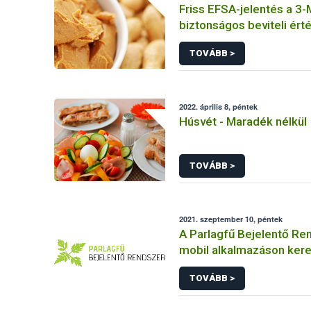
Friss EFSA-jelentés a 3
biztonságos beviteli érté
TOVÁBB >
2022. április 8, péntek
Húsvét - Maradék nélkül
TOVÁBB >
2021. szeptember 10, péntek
A Parlagfű Bejelentő Re
mobil alkalmazáson keres
elérhető!
TOVÁBB >