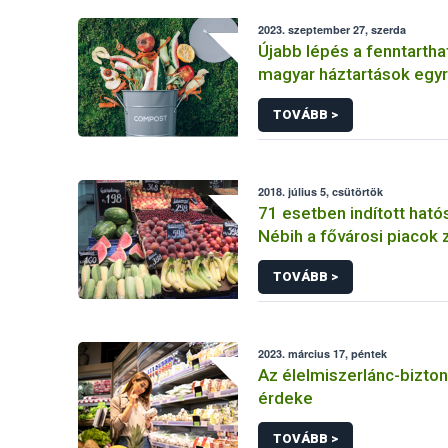
2023. szeptember 27, szerda
Újabb lépés a fenntartha
magyar háztartások egy
élelmiszert pazarolnak
TOVÁBB >
2018. július 5, csütörtök
71 esetben indított hatós
Nébih a fővárosi piacok 
gyümölcskereskedőivel
TOVÁBB >
2023. március 17, péntek
Az élelmiszerlánc-bizto
érdeke
TOVÁBB >