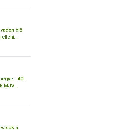
 vadon élő
 elleni
egye - 40.
ok MJV
t úti
nyha
ívások a