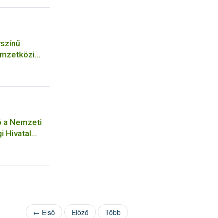
színű
emzetközi
ó a Nemzeti
i Hivatal
közhatalmi
← Első
Előző
Több