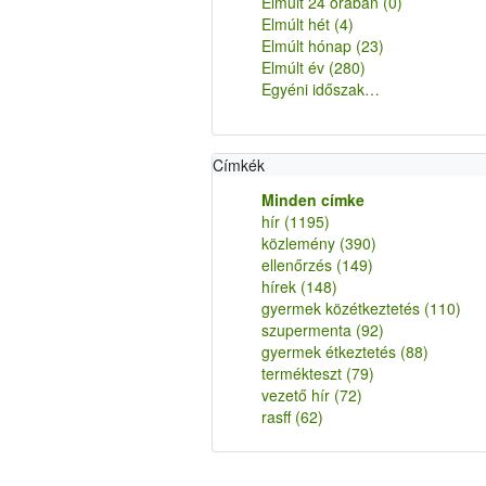
Elmúlt 24 órában
(0)
Elmúlt hét
(4)
Elmúlt hónap
(23)
Elmúlt év
(280)
Egyéni időszak…
Címkék
Minden címke
hír
(1195)
közlemény
(390)
ellenőrzés
(149)
hírek
(148)
gyermek közétkeztetés
(110)
szupermenta
(92)
gyermek étkeztetés
(88)
termékteszt
(79)
vezető hír
(72)
rasff
(62)