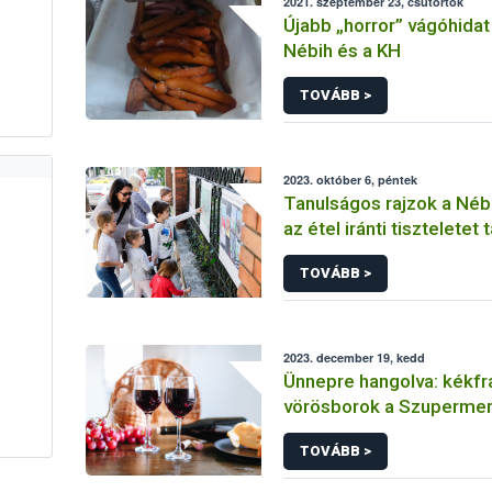
2021. szeptember 23, csütörtök
Újabb „horror” vágóhidat
Nébih és a KH
TOVÁBB >
2023. október 6, péntek
Tanulságos rajzok a Nébi
az étel iránti tiszteletet 
nagyszüleiktől a gyerek
TOVÁBB >
2023. december 19, kedd
Ünnepre hangolva: kékfr
vörösborok a Szupermen
TOVÁBB >