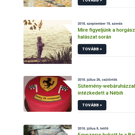
TOVÁBB >
2018. szeptember 19, szerda
Mire figyeljünk a horgász
halászat során
TOVÁBB >
2018. július 26, csütörtök
Sütemény-webáruházza
intézkedett a Nébih
TOVÁBB >
2018. július 9, hétfő
Egyszerre bukott le a Ba