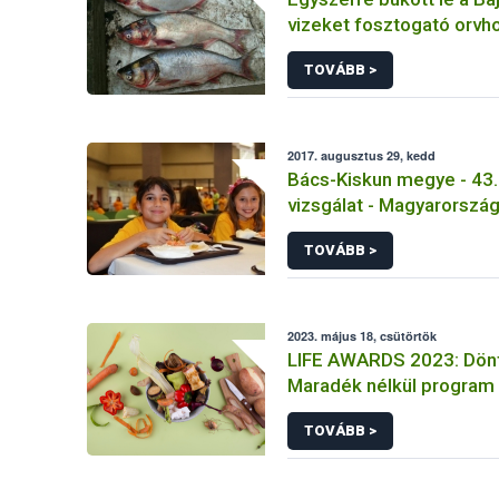
vizeket fosztogató orvh
orvhalászattal gyanúsít
TOVÁBB >
2017. augusztus 29, kedd
Bács-Kiskun megye - 43
vizsgálat - Magyarország
Egyház Filadelfia Ottho
TOVÁBB >
2023. május 18, csütörtök
LIFE AWARDS 2023: Dönt
Maradék nélkül program
TOVÁBB >