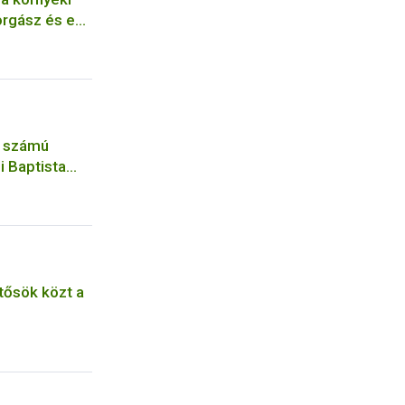
orgász és egy
ható személy
. számú
i Baptista
n Főzőkonyha
ősök közt a