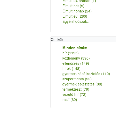
Elmúlt 24 órában
(1)
Elmúlt hét
(5)
Elmúlt hónap
(24)
Elmúlt év
(280)
Egyéni időszak…
Címkék
Minden címke
hír
(1195)
közlemény
(390)
ellenőrzés
(149)
hírek
(148)
gyermek közétkeztetés
(110)
szupermenta
(92)
gyermek étkeztetés
(88)
termékteszt
(79)
vezető hír
(72)
rasff
(62)