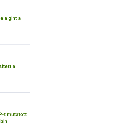
 a gint a
ített a
-t mutatott
ébih