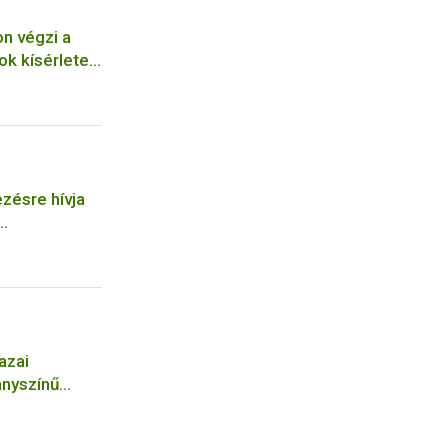
n végzi a
k kísérleteit
ezésre hívja
mzetközi
azai
anyszínű
n