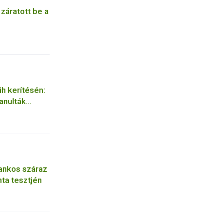
 záratott be a
h kerítésén:
tanulták
ek
ankos száraz
ta tesztjén