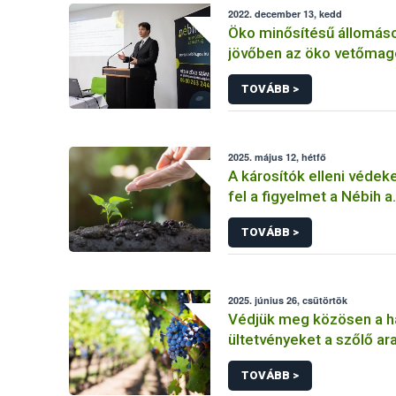
2022. december 13, kedd
Öko minősítésű állomáso
jövőben az öko vetőmago
a Nébih
TOVÁBB >
2025. május 12, hétfő
A károsítók elleni védek
fel a figyelmet a Nébih a
Növényegészségügy Ne
TOVÁBB >
Napja alkalmából
2025. június 26, csütörtök
Védjük meg közösen a h
ültetvényeket a szőlő ar
sárgaság betegség elle
TOVÁBB >