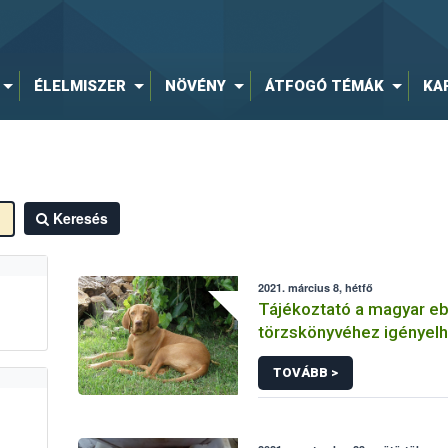
ÉLELMISZER
NÖVÉNY
ÁTFOGÓ TÉMÁK
KA
Keresés
2021. március 8, hétfő
Tájékoztató a magyar eb
törzskönyvéhez igényel
támogatás ügyintézési f
TOVÁBB >