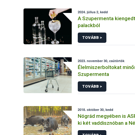
2024. július 2, kedd
A Szupermenta kiengedte
palackból
TOVÁBB >
2023. november 30, csütörtök
Élelmiszerboltokat minős
Szupermenta
TOVÁBB >
2018. október 30, kedd
Nógrád megyében is ASP
ki két vaddisznóban a N