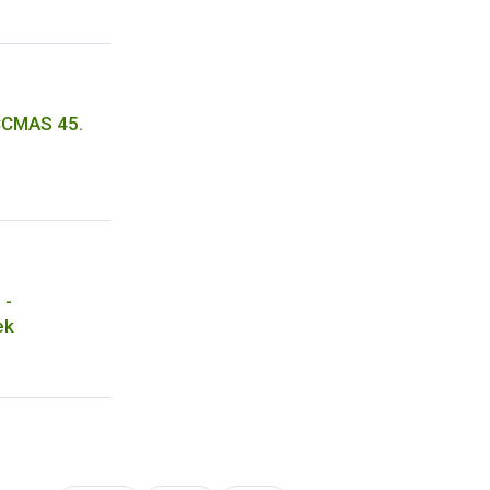
CCMAS 45.
 -
ek