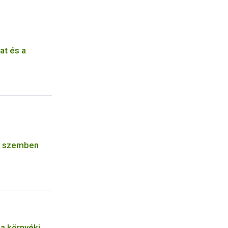
at és a
l szemben
ja környéki