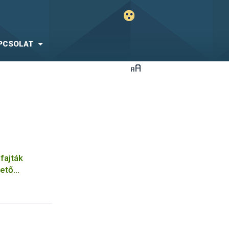
PCSOLAT
fajták
hető
olyamatáról