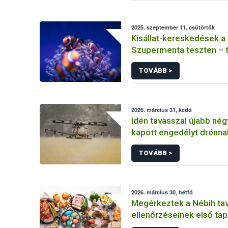
2025. szeptember 11, csütörtök
Kisállat-kereskedések a
Szupermenta teszten – t
találtak problémát
TOVÁBB >
2026. március 31, kedd
Idén tavasszal újabb né
kapott engedélyt drónnal
kijuttatásra
TOVÁBB >
2026. március 30, hétfő
Megérkeztek a Nébih ta
ellenőrzéseinek első tap