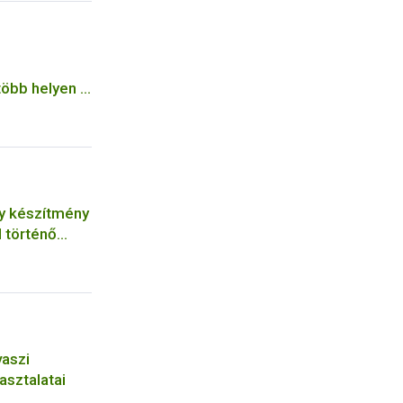
öbb helyen is
gy készítmény
 történő
vaszi
asztalatai