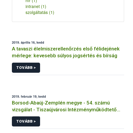
hír
(1)
intranet
(1)
szolgáltatás
(1)
2019. április 16, kedd
A tavaszi élelmiszerellenőrzés első félidejének
mérlege: kevesebb súlyos jogsértés és bírság
TOVÁBB >
2019. február 19, kedd
Borsod-Abaúj-Zemplén megye - 54. számú
vizsgálat - Tiszaújvárosi Intézményműködtető
Központ Tiszaújvárosi Eötvös József
TOVÁBB >
Gimnázium, Szakközépiskola és Kollégium
főzőkonyhája - Tiszaújváros