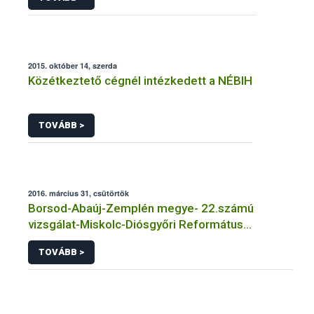
2015. október 14, szerda
Közétkeztető cégnél intézkedett a NÉBIH
TOVÁBB >
2016. március 31, csütörtök
Borsod-Abaúj-Zemplén megye- 22.számú
vizsgálat-Miskolc-Diósgyőri Református
Általános Iskola és Óvoda
TOVÁBB >