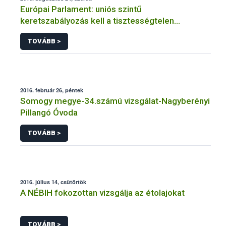
Európai Parlament: uniós szintű
keretszabályozás kell a tisztességtelen
kereskedelmi magatartás visszaszorításához
TOVÁBB >
2016. február 26, péntek
Somogy megye-34.számú vizsgálat-Nagyberényi
Pillangó Óvoda
TOVÁBB >
2016. július 14, csütörtök
A NÉBIH fokozottan vizsgálja az étolajokat
TOVÁBB >