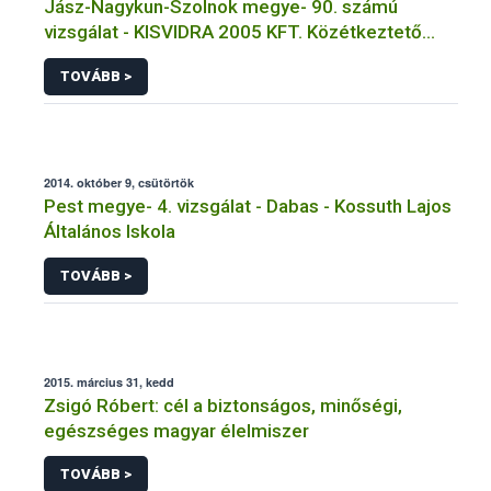
Jász-Nagykun-Szolnok megye- 90. számú
vizsgálat - KISVIDRA 2005 KFT. Közétkeztető
Főzőkonyha - Tiszajenő
TOVÁBB >
2014. október 9, csütörtök
Pest megye- 4. vizsgálat - Dabas - Kossuth Lajos
Általános Iskola
TOVÁBB >
2015. március 31, kedd
Zsigó Róbert: cél a biztonságos, minőségi,
egészséges magyar élelmiszer
TOVÁBB >