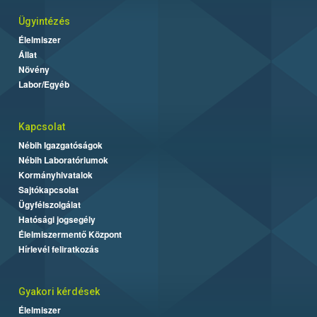
Ügyintézés
Élelmiszer
Állat
Növény
Labor/Egyéb
Kapcsolat
Nébih Igazgatóságok
Nébih Laboratóriumok
Kormányhivatalok
Sajtókapcsolat
Ügyfélszolgálat
Hatósági jogsegély
Élelmiszermentő Központ
Hírlevél feliratkozás
Gyakori kérdések
Élelmiszer