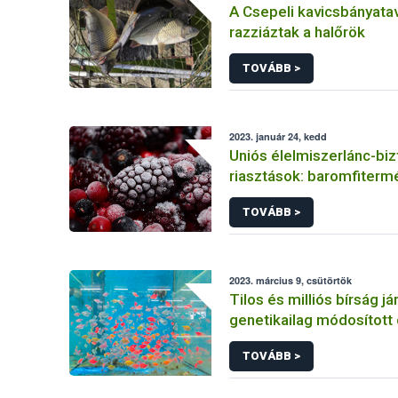
A Csepeli kavicsbányata
razziáztak a halőrök
TOVÁBB >
2023. január 24, kedd
Uniós élelmiszerlánc-biz
riasztások: baromfiterm
zöldségekkel és gyümölc
TOVÁBB >
legtöbb gond
2023. március 9, csütörtök
Tilos és milliós bírság já
genetikailag módosított 
értékesítéséért
TOVÁBB >