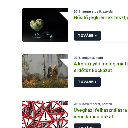
2018. augusztus 8, szerda
Hűsítő jégkrémek tesztj
TOVÁBB >
2018. május 8, kedd
A korai nyári meleg miat
erdőtűz kockázat
TOVÁBB >
2018. november 9, péntek
Üvegházi felhasználásra 
neonikotinoidokat