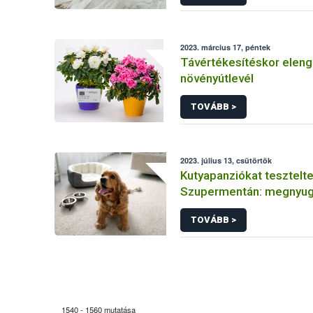
2023. március 17, péntek
Távértékesítéskor eleng
növényútlevél
TOVÁBB >
2023. július 13, csütörtök
Kutyapanziókat tesztelte
Szupermentán: megnyug
eredmények születtek
TOVÁBB >
1540 - 1560 mutatása