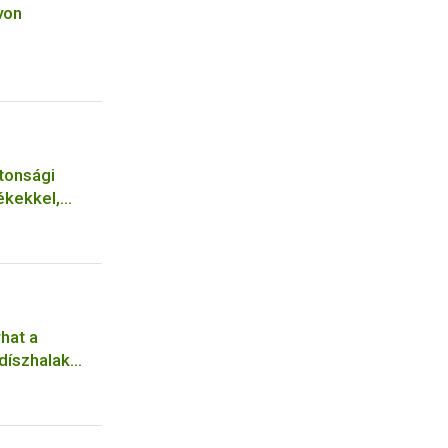
von
tonsági
ékekkel,
sökkel volt a
rhat a
díszhalak