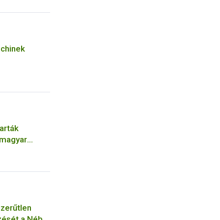
echinek
karták
 magyar
szerűtlen
zését a Nébih