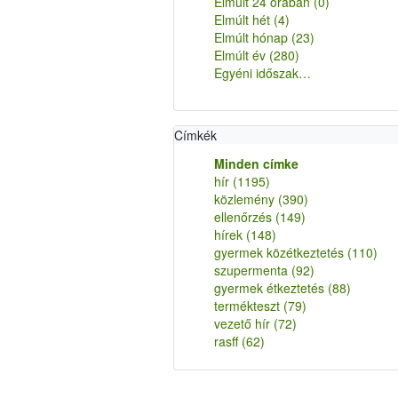
Elmúlt 24 órában
(0)
Elmúlt hét
(4)
Elmúlt hónap
(23)
Elmúlt év
(280)
Egyéni időszak…
Címkék
Minden címke
hír
(1195)
közlemény
(390)
ellenőrzés
(149)
hírek
(148)
gyermek közétkeztetés
(110)
szupermenta
(92)
gyermek étkeztetés
(88)
termékteszt
(79)
vezető hír
(72)
rasff
(62)