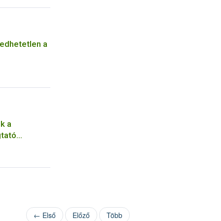
edhetetlen a
k a
tató
← Első
Előző
Több