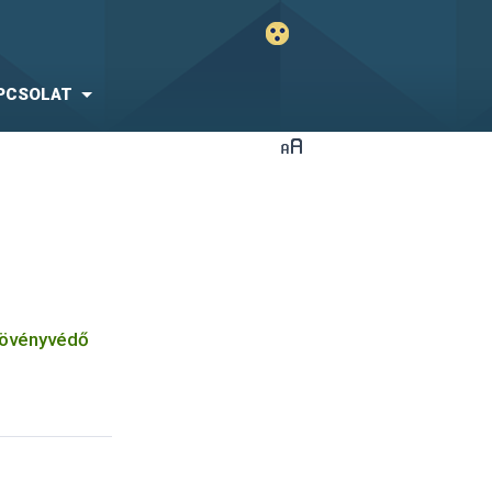
PCSOLAT
növényvédő