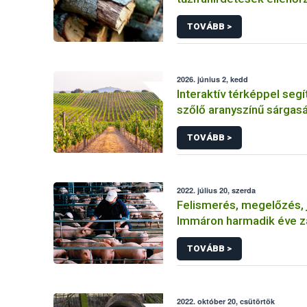
honlapján
TOVÁBB >
2026. június 2, kedd
Interaktív térképpel segí
szőlő aranyszínű sárgasá
védekezést
TOVÁBB >
2022. július 20, szerda
Felismerés, megelőzés, 
Immáron harmadik éve za
afrikai sertéspestis tájé
TOVÁBB >
kampánya
2022. október 20, csütörtök