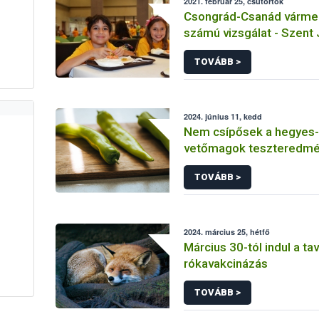
2021. február 25, csütörtök
Csongrád-Csanád vármeg
számú vizsgálat - Szent
Katolikus Általános Iskol
TOVÁBB >
Tálalókonyha - Hódmező
2024. június 11, kedd
Nem csípősek a hegyes-
vetőmagok teszteredmé
TOVÁBB >
2024. március 25, hétfő
Március 30-tól indul a ta
rókavakcinázás
TOVÁBB >