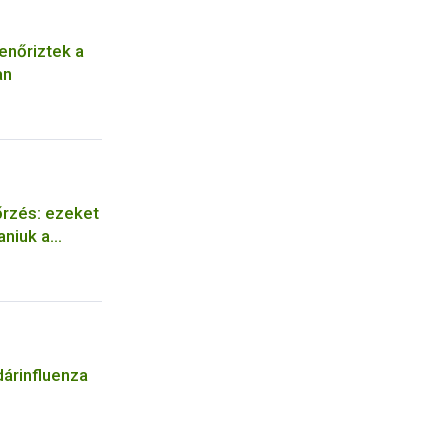
enőriztek a
an
őrzés: ezeket
aniuk a
ek
dárinfluenza