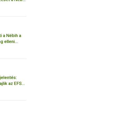
ti a Nébih a
g elleni
jelentés:
jlik az EFSA
koztató