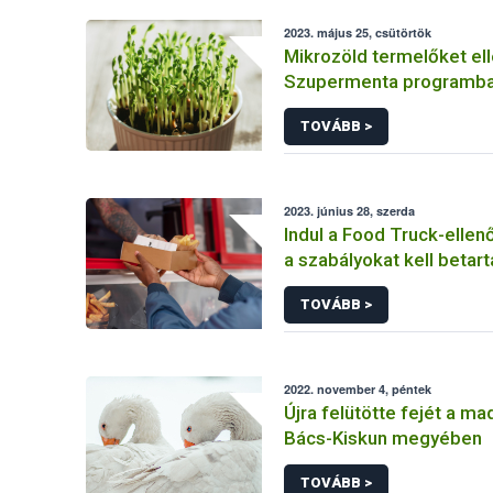
2023. május 25, csütörtök
Mikrozöld termelőket ell
Szupermenta programb
TOVÁBB >
2023. június 28, szerda
Indul a Food Truck-ellen
a szabályokat kell betart
büfékocsi üzemeltetőkn
TOVÁBB >
2022. november 4, péntek
Újra felütötte fejét a ma
Bács-Kiskun megyében
TOVÁBB >