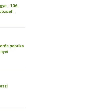
ye - 106.
 József
a
vásárhely
erős paprika
nyei
vaszi