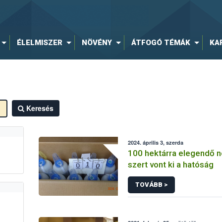
ÉLELMISZER
NÖVÉNY
ÁTFOGÓ TÉMÁK
KA
Keresés
2024. április 3, szerda
100 hektárra elegendő 
szert vont ki a hatóság
TOVÁBB >