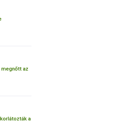
e
t megnőtt az
korlátozták a