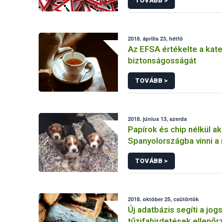
TOVÁBB >
2018. április 23, hétfő
Az EFSA értékelte a kat
biztonságosságát
TOVÁBB >
2018. június 13, szerda
Papírok és chip nélkül a
Spanyolországba vinni a
kölyökkutyákat
TOVÁBB >
2018. október 25, csütörtök
Új adatbázis segíti a jog
tűzifahirdetések ellenőr