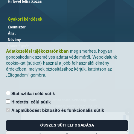
Hírlevél feliratkozás
Gyakori kérdések
Élelmiszer
Állat
Növény
Labor/Egyéb
Adatkezelési tájékoztatónkban
megismerheti, hogyan
gondoskodunk személyes adatai védelméről. Weboldalunk
cookie-kat (sütiket) használ a jobb felhasználói élmény
érdekében, melynek biztosításához kérjük, kattintson az
„Elfogadom” gombra.
Statisztikai célú sütik
Nemzeti Élelmiszerlánc-biztonsági Hivatal
Hirdetési célú sütik
Cím: 1024 Budapest, Keleti Károly utca. 24.
Alapműködést biztosító és funkcionális sütik
×
Levelezési cím: 1525 Budapest. Pf. 30.
ÖSSZES SÜTI ELFOGADÁSA
E-mail:
ugyfelszolgalat@nebih.gov.hu
Zöld szám: 06-80/263-244