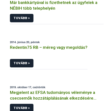
Már bankkártyával is fizethetnek az ügyfelek a
NÉBIH több telephelyén
TOVÁBB >
2014. június 20, péntek
Redentin75 RB – méreg vagy megoldás?
TOVÁBB >
2019. október 17, csütörtök
Megjelent az EFSA tudományos véleménye a
csecsemők hozzátáplálásának elkezdésére
alkalmas életkor meghatározásáról
TOVÁBB >