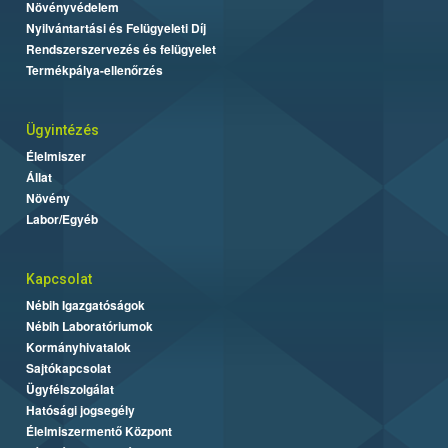
Növényvédelem
Nyilvántartási és Felügyeleti Díj
Rendszerszervezés és felügyelet
Termékpálya-ellenőrzés
Ügyintézés
Élelmiszer
Állat
Növény
Labor/Egyéb
Kapcsolat
Nébih Igazgatóságok
Nébih Laboratóriumok
Kormányhivatalok
Sajtókapcsolat
Ügyfélszolgálat
Hatósági jogsegély
Élelmiszermentő Központ