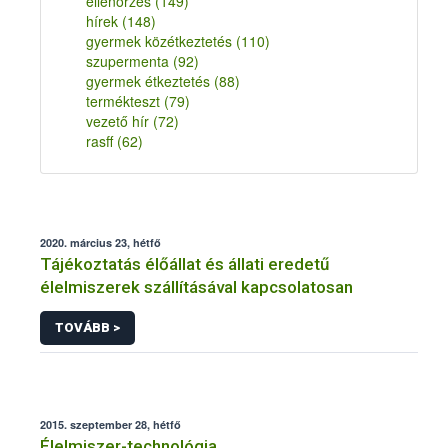
ellenőrzés
(149)
hírek
(148)
gyermek közétkeztetés
(110)
szupermenta
(92)
gyermek étkeztetés
(88)
termékteszt
(79)
vezető hír
(72)
rasff
(62)
2020. március 23, hétfő
Tájékoztatás élőállat és állati eredetű
élelmiszerek szállításával kapcsolatosan
TOVÁBB >
2015. szeptember 28, hétfő
Élelmiszer-technológia