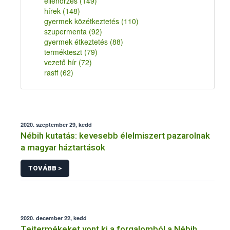
ellenőrzés
(149)
hírek
(148)
gyermek közétkeztetés
(110)
szupermenta
(92)
gyermek étkeztetés
(88)
termékteszt
(79)
vezető hír
(72)
rasff
(62)
2020. szeptember 29, kedd
Nébih kutatás: kevesebb élelmiszert pazarolnak
a magyar háztartások
TOVÁBB >
2020. december 22, kedd
Tejtermékeket vont ki a forgalomból a Nébih