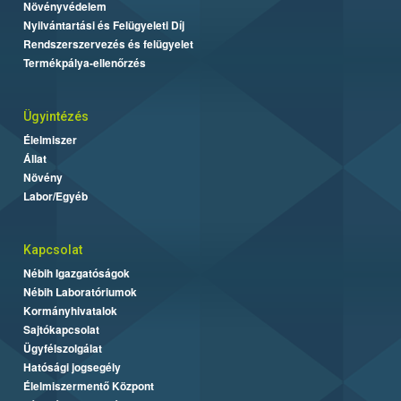
Növényvédelem
Nyilvántartási és Felügyeleti Díj
Rendszerszervezés és felügyelet
Termékpálya-ellenőrzés
Ügyintézés
Élelmiszer
Állat
Növény
Labor/Egyéb
Kapcsolat
Nébih Igazgatóságok
Nébih Laboratóriumok
Kormányhivatalok
Sajtókapcsolat
Ügyfélszolgálat
Hatósági jogsegély
Élelmiszermentő Központ