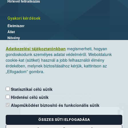
Hírlevél feliratkozás
Gyakori kérdések
Élelmiszer
Állat
Növény
Labor/Egyéb
Adatkezelési tájékoztatónkban
megismerheti, hogyan
gondoskodunk személyes adatai védelméről. Weboldalunk
cookie-kat (sütiket) használ a jobb felhasználói élmény
érdekében, melynek biztosításához kérjük, kattintson az
„Elfogadom” gombra.
Statisztikai célú sütik
Nemzeti Élelmiszerlánc-biztonsági Hivatal
Hirdetési célú sütik
Cím: 1024 Budapest, Keleti Károly utca. 24.
Alapműködést biztosító és funkcionális sütik
×
Levelezési cím: 1525 Budapest. Pf. 30.
ÖSSZES SÜTI ELFOGADÁSA
E-mail:
ugyfelszolgalat@nebih.gov.hu
Zöld szám: 06-80/263-244