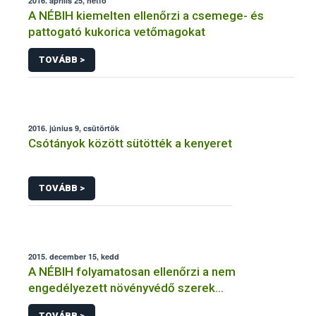
2016. április 25, hétfő
A NÉBIH kiemelten ellenőrzi a csemege- és
pattogató kukorica vetőmagokat
TOVÁBB >
2016. június 9, csütörtök
Csótányok között sütötték a kenyeret
TOVÁBB >
2015. december 15, kedd
A NÉBIH folyamatosan ellenőrzi a nem
engedélyezett növényvédő szerek
forgalmazását és felhasználását
TOVÁBB >