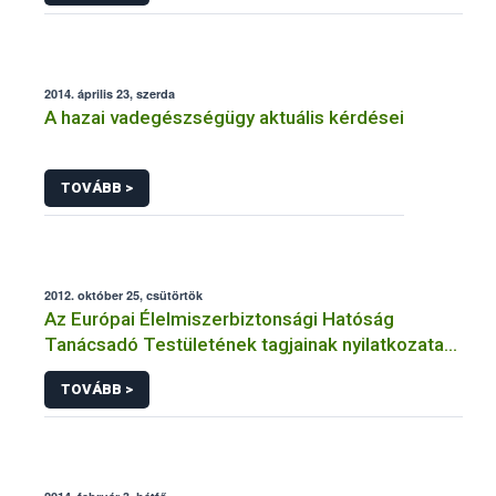
2014. április 23, szerda
A hazai vadegészségügy aktuális kérdései
TOVÁBB >
2012. október 25, csütörtök
Az Európai Élelmiszerbiztonsági Hatóság
Tanácsadó Testületének tagjainak nyilatkozata
az Európai Élelmiszerbiztonsági Hatóság
TOVÁBB >
megalapításának 10. évfordulója alkalmából