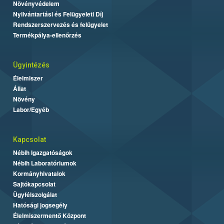
Növényvédelem
Nyilvántartási és Felügyeleti Díj
Rendszerszervezés és felügyelet
Termékpálya-ellenőrzés
Ügyintézés
Élelmiszer
Állat
Növény
Labor/Egyéb
Kapcsolat
Nébih Igazgatóságok
Nébih Laboratóriumok
Kormányhivatalok
Sajtókapcsolat
Ügyfélszolgálat
Hatósági jogsegély
Élelmiszermentő Központ