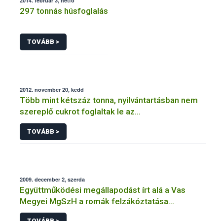
2014. február 3, hétfő
297 tonnás húsfoglalás
TOVÁBB >
2012. november 20, kedd
Több mint kétszáz tonna, nyilvántartásban nem
szereplő cukrot foglaltak le az
élelmiszerbiztonsági hatóságok
TOVÁBB >
2009. december 2, szerda
Együttműködési megállapodást írt alá a Vas
Megyei MgSzH a romák felzákóztatása
érdekében
TOVÁBB >