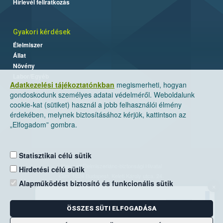
Hírlevél feliratkozás
Gyakori kérdések
Élelmiszer
Állat
Növény
Labor/Egyéb
Adatkezelési tájékoztatónkban
megismerheti, hogyan
gondoskodunk személyes adatai védelméről. Weboldalunk
cookie-kat (sütiket) használ a jobb felhasználói élmény
érdekében, melynek biztosításához kérjük, kattintson az
„Elfogadom” gombra.
Statisztikai célú sütik
Nemzeti Élelmiszerlánc-biztonsági Hivatal
Hirdetési célú sütik
Cím: 1024 Budapest, Keleti Károly utca. 24.
Alapműködést biztosító és funkcionális sütik
×
Levelezési cím: 1525 Budapest. Pf. 30.
ÖSSZES SÜTI ELFOGADÁSA
E-mail:
ugyfelszolgalat@nebih.gov.hu
Zöld szám: 06-80/263-244