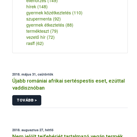
ellenőrzés
(149)
hírek
(148)
gyermek közétkeztetés
(110)
szupermenta
(92)
gyermek étkeztetés
(88)
termékteszt
(79)
vezető hír
(72)
rasff
(62)
2018. május 31, csütörtök
Újabb romániai afrikai sertéspestis eset, ezúttal
vaddisznóban
TOVÁBB >
2018. augusztus 27, hétfő
Nem jelölt tejfehérjét tartalmazó vegán termék