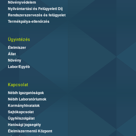
Növényvédelem
Nyilvántartási és Felügyeleti Díj
Rendszerszervezés és felügyelet
Termékpálya-ellenőrzés
Ügyintézés
Élelmiszer
Állat
Növény
Labor/Egyéb
Kapcsolat
Nébih Igazgatóságok
Nébih Laboratóriumok
Kormányhivatalok
Sajtókapcsolat
Ügyfélszolgálat
Hatósági jogsegély
Élelmiszermentő Központ