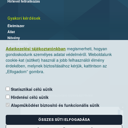
Hírlevél feliratkozás
Gyakori kérdések
Élelmiszer
Állat
Növény
Labor/Egyéb
Adatkezelési tájékoztatónkban
megismerheti, hogyan
gondoskodunk személyes adatai védelméről. Weboldalunk
cookie-kat (sütiket) használ a jobb felhasználói élmény
érdekében, melynek biztosításához kérjük, kattintson az
„Elfogadom” gombra.
Statisztikai célú sütik
Nemzeti Élelmiszerlánc-biztonsági Hivatal
Hirdetési célú sütik
Cím: 1024 Budapest, Keleti Károly utca. 24.
Alapműködést biztosító és funkcionális sütik
×
Levelezési cím: 1525 Budapest. Pf. 30.
ÖSSZES SÜTI ELFOGADÁSA
E-mail:
ugyfelszolgalat@nebih.gov.hu
Zöld szám: 06-80/263-244