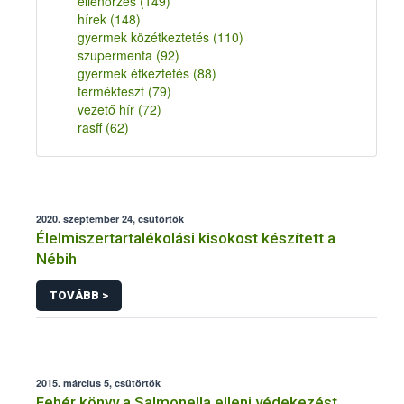
ellenőrzés
(149)
hírek
(148)
gyermek közétkeztetés
(110)
szupermenta
(92)
gyermek étkeztetés
(88)
termékteszt
(79)
vezető hír
(72)
rasff
(62)
2020. szeptember 24, csütörtök
Élelmiszertartalékolási kisokost készített a
Nébih
TOVÁBB >
2015. március 5, csütörtök
Fehér könyv a Salmonella elleni védekezést