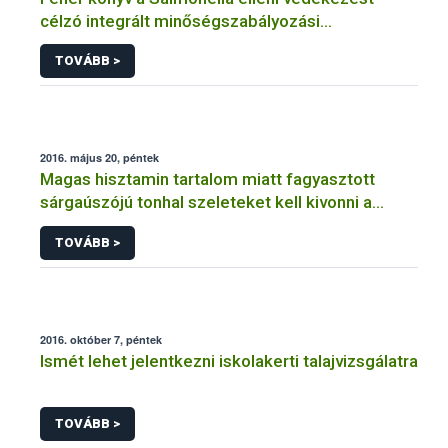
célzó integrált minőségszabályozási
rendszerhez
TOVÁBB >
2016. május 20, péntek
Magas hisztamin tartalom miatt fagyasztott
sárgaúszójú tonhal szeleteket kell kivonni a
forgalomból
TOVÁBB >
2016. október 7, péntek
Ismét lehet jelentkezni iskolakerti talajvizsgálatra
TOVÁBB >