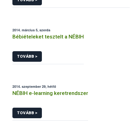
újranyitott előállító hely
2014. március 5, szerda
Bébiételeket tesztelt a NÉBIH
TOVÁBB >
2014. szeptember 29, hétfő
NÉBIH e-learning keretrendszer
TOVÁBB >