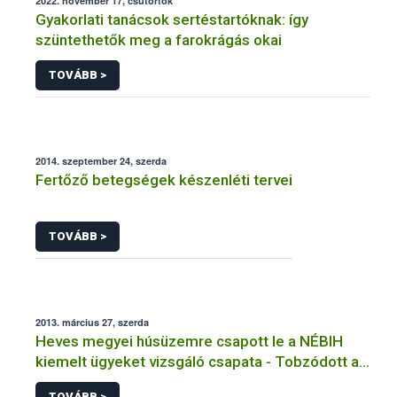
2022. november 17, csütörtök
Gyakorlati tanácsok sertéstartóknak: így
szüntethetők meg a farokrágás okai
TOVÁBB >
2014. szeptember 24, szerda
Fertőző betegségek készenléti tervei
TOVÁBB >
2013. március 27, szerda
Heves megyei húsüzemre csapott le a NÉBIH
kiemelt ügyeket vizsgáló csapata - Tobzódott a
szabálytalanságokban az alig három hónapja
TOVÁBB >