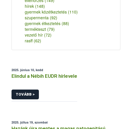
ellenőrzés
(149)
hírek
(148)
gyermek közétkeztetés
(110)
szupermenta
(92)
gyermek étkeztetés
(88)
termékteszt
(79)
vezető hír
(72)
rasff
(62)
2025. június 10, kedd
Elindul a Nébih EUDR hírlevele
TOVÁBB >
2025. július 19, szombat
Hazánk újra mentes a magas patogenitású