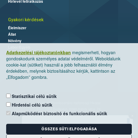
Hírlevél feliratkozás
Gyakori kérdések
Élelmiszer
Állat
Növény
Labor/Egyéb
Adatkezelési tájékoztatónkban
megismerheti, hogyan
gondoskodunk személyes adatai védelméről. Weboldalunk
cookie-kat (sütiket) használ a jobb felhasználói élmény
érdekében, melynek biztosításához kérjük, kattintson az
„Elfogadom” gombra.
Statisztikai célú sütik
Nemzeti Élelmiszerlánc-biztonsági Hivatal
Hirdetési célú sütik
Cím: 1024 Budapest, Keleti Károly utca. 24.
Alapműködést biztosító és funkcionális sütik
×
Levelezési cím: 1525 Budapest. Pf. 30.
ÖSSZES SÜTI ELFOGADÁSA
E-mail:
ugyfelszolgalat@nebih.gov.hu
Zöld szám: 06-80/263-244