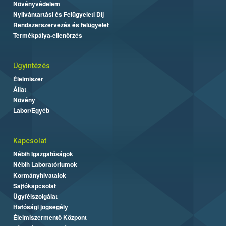
Növényvédelem
Nyilvántartási és Felügyeleti Díj
Rendszerszervezés és felügyelet
Termékpálya-ellenőrzés
Ügyintézés
Élelmiszer
Állat
Növény
Labor/Egyéb
Kapcsolat
Nébih Igazgatóságok
Nébih Laboratóriumok
Kormányhivatalok
Sajtókapcsolat
Ügyfélszolgálat
Hatósági jogsegély
Élelmiszermentő Központ