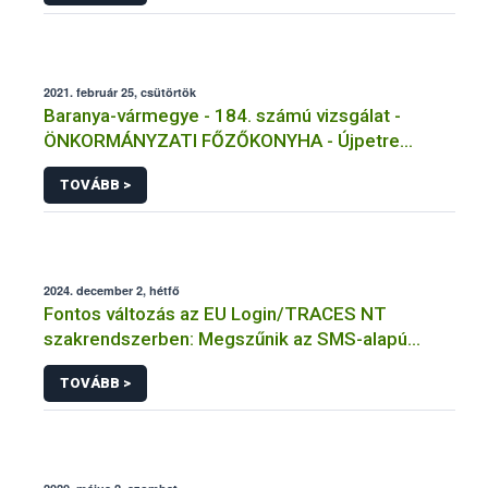
2021. február 25, csütörtök
Baranya-vármegye - 184. számú vizsgálat -
ÖNKORMÁNYZATI FŐZŐKONYHA - Újpetre
Másolat 1
TOVÁBB >
2024. december 2, hétfő
Fontos változás az EU Login/TRACES NT
szakrendszerben: Megszűnik az SMS-alapú
kétfaktoros hitelesítés!
TOVÁBB >