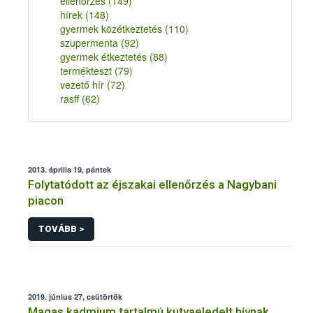
ellenőrzés
(149)
hírek
(148)
gyermek közétkeztetés
(110)
szupermenta
(92)
gyermek étkeztetés
(88)
termékteszt
(79)
vezető hír
(72)
rasff
(62)
2013. április 19, péntek
Folytatódott az éjszakai ellenőrzés a Nagybani
piacon
TOVÁBB >
2019. június 27, csütörtök
Magas kadmium tartalmú kutyaeledelt hívnak