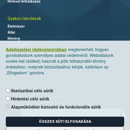
Hírlevél feliratkozás
Gyakori kérdések
Élelmiszer
Állat
Növény
Labor/Egyéb
Adatkezelési tájékoztatónkban
megismerheti, hogyan
gondoskodunk személyes adatai védelméről. Weboldalunk
cookie-kat (sütiket) használ a jobb felhasználói élmény
érdekében, melynek biztosításához kérjük, kattintson az
„Elfogadom” gombra.
Statisztikai célú sütik
Nemzeti Élelmiszerlánc-biztonsági Hivatal
Hirdetési célú sütik
Cím: 1024 Budapest, Keleti Károly utca. 24.
Alapműködést biztosító és funkcionális sütik
×
Levelezési cím: 1525 Budapest. Pf. 30.
ÖSSZES SÜTI ELFOGADÁSA
E-mail:
ugyfelszolgalat@nebih.gov.hu
Zöld szám: 06-80/263-244