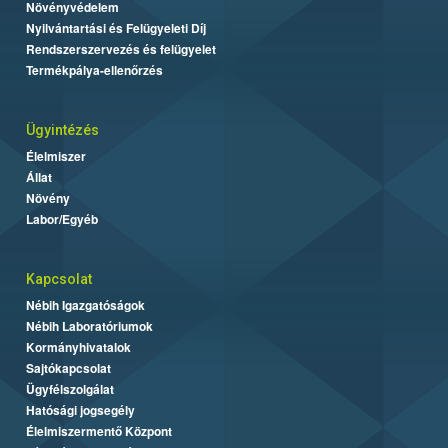
Növényvédelem
Nyilvántartási és Felügyeleti Díj
Rendszerszervezés és felügyelet
Termékpálya-ellenőrzés
Ügyintézés
Élelmiszer
Állat
Növény
Labor/Egyéb
Kapcsolat
Nébih Igazgatóságok
Nébih Laboratóriumok
Kormányhivatalok
Sajtókapcsolat
Ügyfélszolgálat
Hatósági jogsegély
Élelmiszermentő Központ