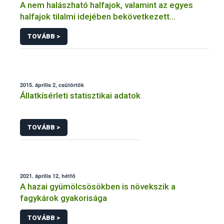
A nem halászható halfajok, valamint az egyes
halfajok tilalmi idejében bekövetkezett
változások
TOVÁBB >
2015. április 2, csütörtök
Állatkísérleti statisztikai adatok
TOVÁBB >
2021. április 12, hétfő
A hazai gyümölcsösökben is növekszik a
fagykárok gyakorisága
TOVÁBB >