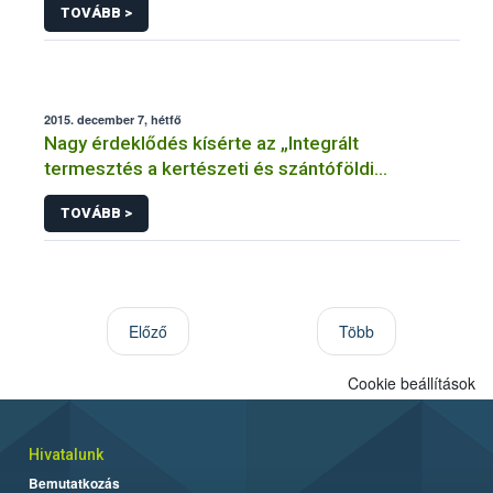
TOVÁBB >
2015. december 7, hétfő
Nagy érdeklődés kísérte az „Integrált
termesztés a kertészeti és szántóföldi
kultúrákban” című szakmai tanácskozást
TOVÁBB >
Előző
Több
Cookie beállítások
Hivatalunk
Bemutatkozás