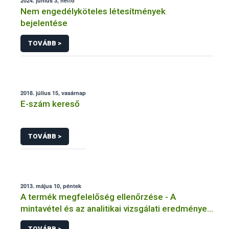
2024. június 3, hétfő
Nem engedélyköteles létesítmények
bejelentése
TOVÁBB >
2018. július 15, vasárnap
E-szám kereső
TOVÁBB >
2013. május 10, péntek
A termék megfelelőség ellenőrzése - A
mintavétel és az analitikai vizsgálati eredmények
megbízhatósága
TOVÁBB >