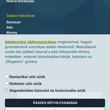
Hírlevél feliratkozás
Gyakori kérdések
Élelmiszer
Állat
Növény
Labor/Egyéb
Adatkezelési tájékoztatónkban
megismerheti, hogyan
gondoskodunk személyes adatai védelméről. Weboldalunk
cookie-kat (sütiket) használ a jobb felhasználói élmény
érdekében, melynek biztosításához kérjük, kattintson az
„Elfogadom” gombra.
Statisztikai célú sütik
Nemzeti Élelmiszerlánc-biztonsági Hivatal
Hirdetési célú sütik
Cím: 1024 Budapest, Keleti Károly utca. 24.
Alapműködést biztosító és funkcionális sütik
×
Levelezési cím: 1525 Budapest. Pf. 30.
ÖSSZES SÜTI ELFOGADÁSA
E-mail:
ugyfelszolgalat@nebih.gov.hu
Zöld szám: 06-80/263-244