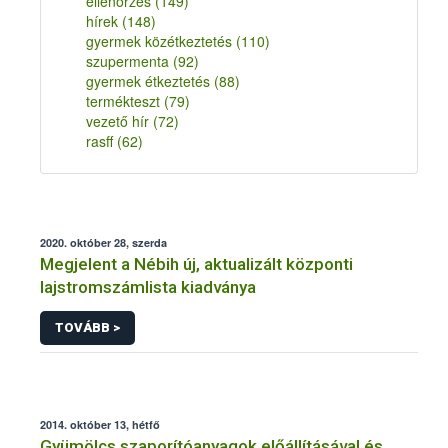
ellenőrzés
(149)
hírek
(148)
gyermek közétkeztetés
(110)
szupermenta
(92)
gyermek étkeztetés
(88)
termékteszt
(79)
vezető hír
(72)
rasff
(62)
2020. október 28, szerda
Megjelent a Nébih új, aktualizált központi
lajstromszámlista kiadványa
TOVÁBB >
2014. október 13, hétfő
Gyümölcs szaporítóanyagok előállításával és