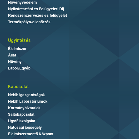
Növényvédelem
Nyilvántartási és Felügyeleti Díj
Rendszerszervezés és felügyelet
Termékpálya-ellenőrzés
Ügyintézés
Élelmiszer
Állat
Növény
Labor/Egyéb
Kapcsolat
Nébih Igazgatóságok
Nébih Laboratóriumok
Kormányhivatalok
Sajtókapcsolat
Ügyfélszolgálat
Hatósági jogsegély
Élelmiszermentő Központ