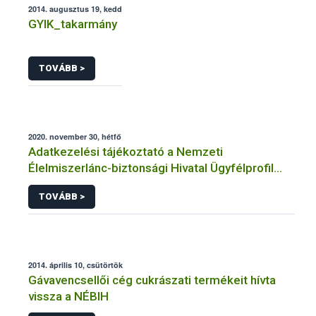
2014. augusztus 19, kedd
GYIK_takarmány
TOVÁBB >
2020. november 30, hétfő
Adatkezelési tájékoztató a Nemzeti
Élelmiszerlánc-biztonsági Hivatal Ügyfélprofil
Rendszerben élelmiszerforgalmazás
TOVÁBB >
témakörben intézhető közhatalmi eljárásaihoz
kapcsolódó adatkezeléséhez
2014. április 10, csütörtök
Gávavencsellői cég cukrászati termékeit hívta
vissza a NÉBIH