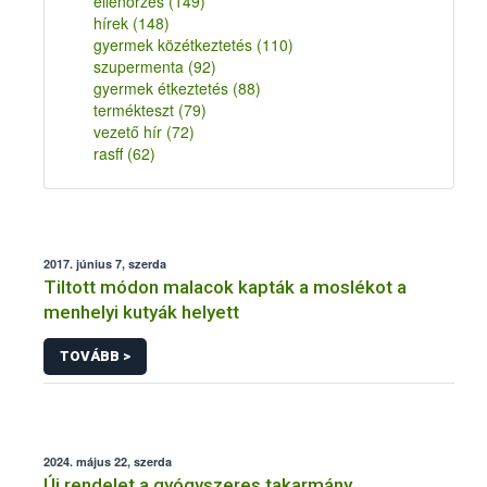
ellenőrzés
(149)
hírek
(148)
gyermek közétkeztetés
(110)
szupermenta
(92)
gyermek étkeztetés
(88)
termékteszt
(79)
vezető hír
(72)
rasff
(62)
2017. június 7, szerda
Tiltott módon malacok kapták a moslékot a
menhelyi kutyák helyett
TOVÁBB >
2024. május 22, szerda
Új rendelet a gyógyszeres takarmány