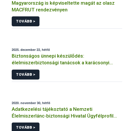
Magyarország is képviseltette magát az olasz
MACFRUT rendezvényen
TOVÁBB >
2025. december 22, hétfő
Biztonságos ünnepi készülődés:
élelmiszerbiztonsági tanácsok a karácsonyi
menühöz
TOVÁBB >
2020. november 30, hétfő
Adatkezelési tájékoztató a Nemzeti
Élelmiszerlánc-biztonsági Hivatal Ügyfélprofil
Rendszerben ökológiai gazdálkodás témakörben
TOVÁBB >
intézhető közhatalmi eljárásaihoz kapcsolódó