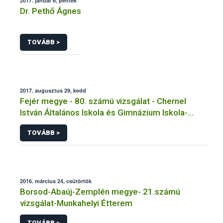
2017. január 6, péntek
Dr. Pethő Ágnes
TOVÁBB >
2017. augusztus 29, kedd
Fejér megye - 80. számú vizsgálat - Chernel
István Általános Iskola és Gimnázium Iskola-
Főzőkonyha
TOVÁBB >
2016. március 24, csütörtök
Borsod-Abaúj-Zemplén megye- 21.számú
vizsgálat-Munkahelyi Étterem
TOVÁBB >