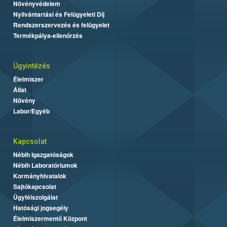
Növényvédelem
Nyilvántartási és Felügyeleti Díj
Rendszerszervezés és felügyelet
Termékpálya-ellenőrzés
Ügyintézés
Élelmiszer
Állat
Növény
Labor/Egyéb
Kapcsolat
Nébih Igazgatóságok
Nébih Laboratóriumok
Kormányhivatalok
Sajtókapcsolat
Ügyfélszolgálat
Hatósági jogsegély
Élelmiszermentő Központ