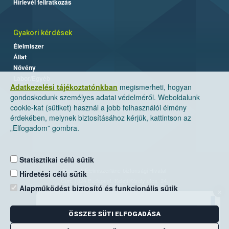
Hírlevél feliratkozás
Gyakori kérdések
Élelmiszer
Állat
Növény
Labor/Egyéb
Adatkezelési tájékoztatónkban
megismerheti, hogyan
gondoskodunk személyes adatai védelméről. Weboldalunk
cookie-kat (sütiket) használ a jobb felhasználói élmény
érdekében, melynek biztosításához kérjük, kattintson az
„Elfogadom” gombra.
Statisztikai célú sütik
Nemzeti Élelmiszerlánc-biztonsági Hivatal
Hirdetési célú sütik
Cím: 1024 Budapest, Keleti Károly utca. 24.
Alapműködést biztosító és funkcionális sütik
×
Levelezési cím: 1525 Budapest. Pf. 30.
ÖSSZES SÜTI ELFOGADÁSA
E-mail:
ugyfelszolgalat@nebih.gov.hu
Zöld szám: 06-80/263-244