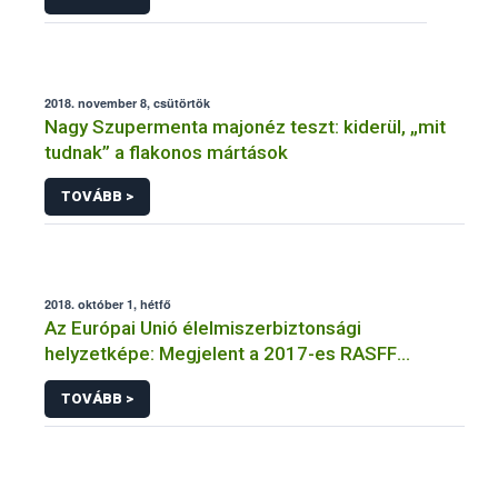
2018. november 8, csütörtök
Nagy Szupermenta majonéz teszt: kiderül, „mit
tudnak” a flakonos mártások
TOVÁBB >
2018. október 1, hétfő
Az Európai Unió élelmiszerbiztonsági
helyzetképe: Megjelent a 2017-es RASFF
jelentés
TOVÁBB >