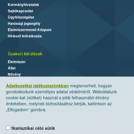
Kormányhivatalok
Sajtókapcsolat
Ügyfélszolgálat
Hatósági jogsegély
Élelmiszermentő Központ
Hírlevél feliratkozás
Gyakori kérdések
Élelmiszer
Állat
Növény
Labor/Egyéb
Adatkezelési tájékoztatónkban
megismerheti, hogyan
gondoskodunk személyes adatai védelméről. Weboldalunk
cookie-kat (sütiket) használ a jobb felhasználói élmény
érdekében, melynek biztosításához kérjük, kattintson az
„Elfogadom” gombra.
Statisztikai célú sütik