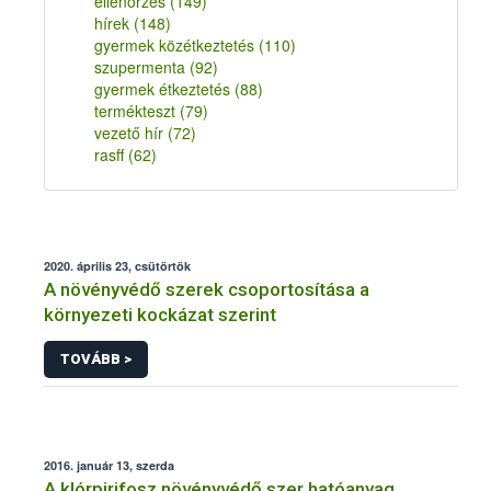
ellenőrzés
(149)
hírek
(148)
gyermek közétkeztetés
(110)
szupermenta
(92)
gyermek étkeztetés
(88)
termékteszt
(79)
vezető hír
(72)
rasff
(62)
2020. április 23, csütörtök
A növényvédő szerek csoportosítása a
környezeti kockázat szerint
TOVÁBB >
2016. január 13, szerda
A klórpirifosz növényvédő szer hatóanyag