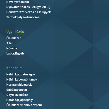
Növényvédelem
Nyilvántartási és Felügyeleti Díj
Rendszerszervezés és felügyelet
Termékpálya-ellenőrzés
Ügyintézés
Élelmiszer
Állat
Növény
Labor/Egyéb
Kapcsolat
Nébih Igazgatóságok
Nébih Laboratóriumok
Kormányhivatalok
Sajtókapcsolat
Ügyfélszolgálat
Hatósági jogsegély
Élelmiszermentő Központ