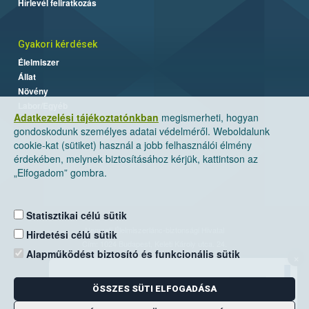
Hírlevél feliratkozás
Gyakori kérdések
Élelmiszer
Állat
Növény
Labor/Egyéb
Adatkezelési tájékoztatónkban
megismerheti, hogyan
gondoskodunk személyes adatai védelméről. Weboldalunk
cookie-kat (sütiket) használ a jobb felhasználói élmény
érdekében, melynek biztosításához kérjük, kattintson az
„Elfogadom” gombra.
Statisztikai célú sütik
Nemzeti Élelmiszerlánc-biztonsági Hivatal
Hirdetési célú sütik
Cím: 1024 Budapest, Keleti Károly utca. 24.
Alapműködést biztosító és funkcionális sütik
×
Levelezési cím: 1525 Budapest. Pf. 30.
ÖSSZES SÜTI ELFOGADÁSA
E-mail:
ugyfelszolgalat@nebih.gov.hu
Zöld szám: 06-80/263-244