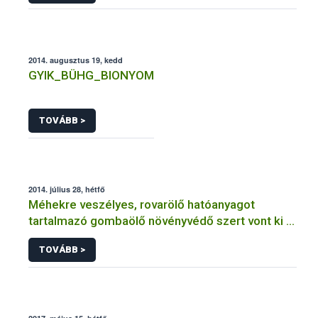
2014. augusztus 19, kedd
GYIK_BÜHG_BIONYOM
TOVÁBB >
2014. július 28, hétfő
Méhekre veszélyes, rovarölő hatóanyagot
tartalmazó gombaölő növényvédő szert vont ki a
forgalomból a NÉBIH
TOVÁBB >