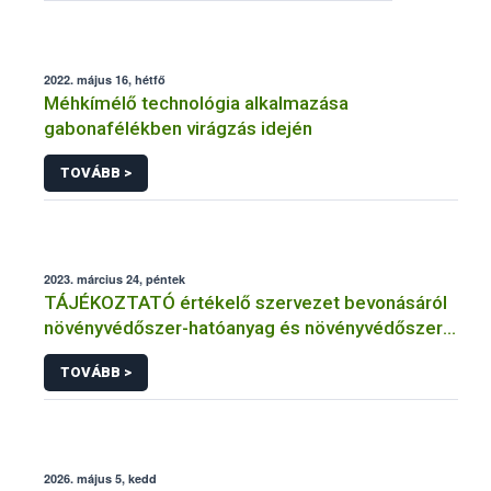
2022. május 16, hétfő
Méhkímélő technológia alkalmazása
gabonafélékben virágzás idején
TOVÁBB >
2023. március 24, péntek
TÁJÉKOZTATÓ értékelő szervezet bevonásáról
növényvédőszer-hatóanyag és növényvédőszer
engedélyezésére, továbbá a meglévő engedély
TOVÁBB >
meghosszabbítására vagy módosítására irányuló
eljárásba
2026. május 5, kedd