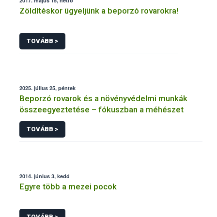
2017. május 15, hétfő
Zöldítéskor ügyeljünk a beporzó rovarokra!
TOVÁBB >
2025. július 25, péntek
Beporzó rovarok és a növényvédelmi munkák
összeegyeztetése – fókuszban a méhészet
TOVÁBB >
2014. június 3, kedd
Egyre több a mezei pocok
TOVÁBB >