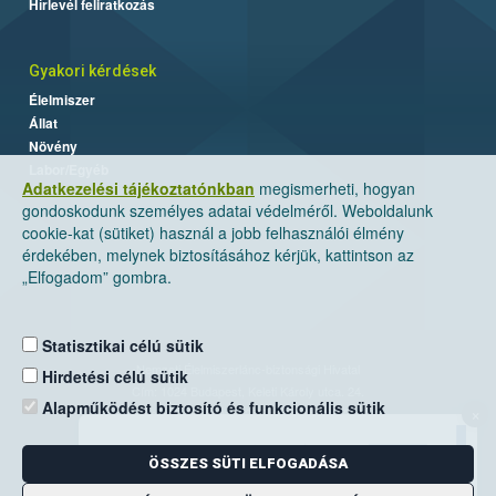
Hírlevél feliratkozás
Gyakori kérdések
Élelmiszer
Állat
Növény
Labor/Egyéb
Adatkezelési tájékoztatónkban
megismerheti, hogyan
gondoskodunk személyes adatai védelméről. Weboldalunk
cookie-kat (sütiket) használ a jobb felhasználói élmény
érdekében, melynek biztosításához kérjük, kattintson az
„Elfogadom” gombra.
Statisztikai célú sütik
Nemzeti Élelmiszerlánc-biztonsági Hivatal
Hirdetési célú sütik
Cím: 1024 Budapest, Keleti Károly utca. 24.
Alapműködést biztosító és funkcionális sütik
×
Levelezési cím: 1525 Budapest. Pf. 30.
ÖSSZES SÜTI ELFOGADÁSA
E-mail:
ugyfelszolgalat@nebih.gov.hu
Zöld szám: 06-80/263-244