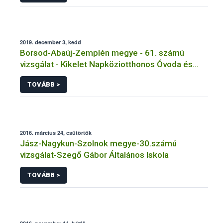
2019. december 3, kedd
Borsod-Abaúj-Zemplén megye - 61. számú
vizsgálat - Kikelet Napköziotthonos Óvoda és
Bölcsőde, Konyha és Étkezde - Tarcal
TOVÁBB >
2016. március 24, csütörtök
Jász-Nagykun-Szolnok megye-30.számú
vizsgálat-Szegő Gábor Általános Iskola
TOVÁBB >