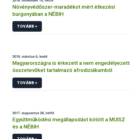
2016. november 14, hétfő
Növényvédőszer-maradékot mért étkezési
burgonyában a NÉBIH
TOVÁBB >
2018. március 6, kedd
Magyarországra is érkezett a nem engedélyezett
összetevőket tartalmazó afrodiziákumból
TOVÁBB >
2017. augusztus 28, hétfő
Együttműködési megállapodást kötött a MUISZ
és a NÉBIH
TOVÁBB >