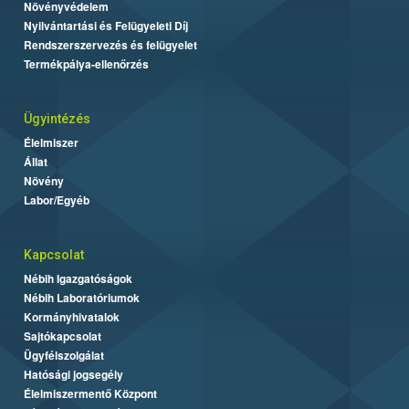
Növényvédelem
Nyilvántartási és Felügyeleti Díj
Rendszerszervezés és felügyelet
Termékpálya-ellenőrzés
Ügyintézés
Élelmiszer
Állat
Növény
Labor/Egyéb
Kapcsolat
Nébih Igazgatóságok
Nébih Laboratóriumok
Kormányhivatalok
Sajtókapcsolat
Ügyfélszolgálat
Hatósági jogsegély
Élelmiszermentő Központ