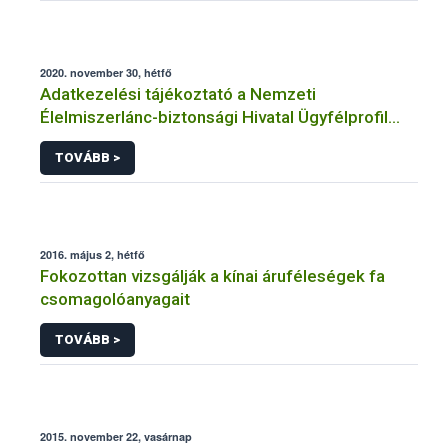
2020. november 30, hétfő
Adatkezelési tájékoztató a Nemzeti
Élelmiszerlánc-biztonsági Hivatal Ügyfélprofil
Rendszerben faanyag kereskedelem
TOVÁBB >
témakörben intézhető közhatalmi eljárásaihoz
kapcsolódó adatkezeléséhez
2016. május 2, hétfő
Fokozottan vizsgálják a kínai áruféleségek fa
csomagolóanyagait
TOVÁBB >
2015. november 22, vasárnap