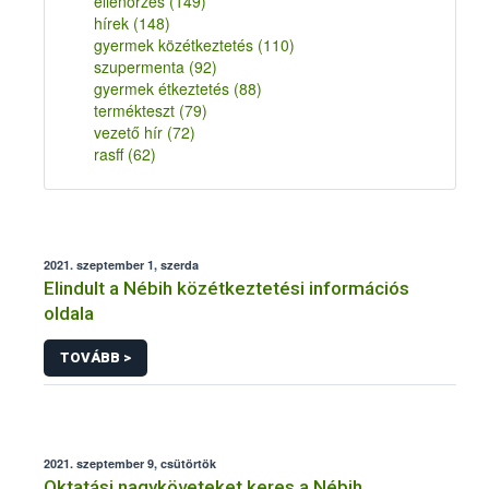
ellenőrzés
(149)
hírek
(148)
gyermek közétkeztetés
(110)
szupermenta
(92)
gyermek étkeztetés
(88)
termékteszt
(79)
vezető hír
(72)
rasff
(62)
2021. szeptember 1, szerda
Elindult a Nébih közétkeztetési információs
oldala
TOVÁBB >
2021. szeptember 9, csütörtök
Oktatási nagyköveteket keres a Nébih