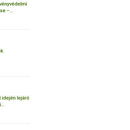
övényvédelmi
se –
ok
 idején lejáró
i
tos