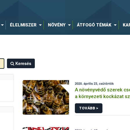
ÉLELMISZER
NÖVÉNY
ÁTFOGÓ TÉMÁK
KA
Keresés
2020. április 23, csütörtök
A növényvédő szerek cs
a környezeti kockázat sz
TOVÁBB >