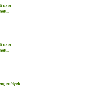
ő szer
ának
ő szer
ának
engedélyek