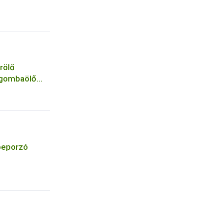
rölő
 gombaölő
 a
 beporzó