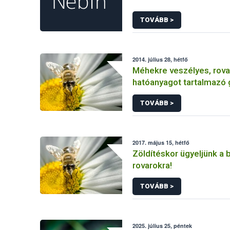
TOVÁBB >
2014. július 28, hétfő
Méhekre veszélyes, rova
hatóanyagot tartalmazó
növényvédő szert vont ki
TOVÁBB >
forgalomból a NÉBIH
2017. május 15, hétfő
Zöldítéskor ügyeljünk a
rovarokra!
TOVÁBB >
2025. július 25, péntek