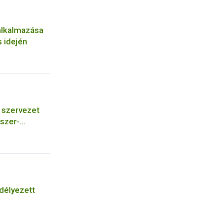
alkalmazása
 idején
szervezet
szer-
őszer
bá a meglévő
ására vagy
járásba
délyezett