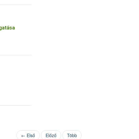
gatása
← Első
Előző
Több