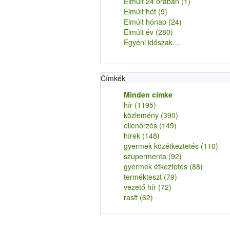
Elmúlt 24 órában
(1)
Elmúlt hét
(9)
Elmúlt hónap
(24)
Elmúlt év
(280)
Egyéni időszak…
Címkék
Minden címke
hír
(1195)
közlemény
(390)
ellenőrzés
(149)
hírek
(148)
gyermek közétkeztetés
(110)
szupermenta
(92)
gyermek étkeztetés
(88)
termékteszt
(79)
vezető hír
(72)
rasff
(62)