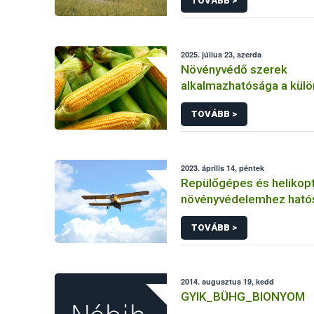
TOVÁBB >
2025. július 23, szerda
Növényvédő szerek
alkalmazhatósága a kül
kukorica kultúrákban
TOVÁBB >
2023. április 14, péntek
Repülőgépes és helikopt
növényvédelemhez ható
engedéllyel rendelkező 
TOVÁBB >
2014. augusztus 19, kedd
GYIK_BÜHG_BIONYOM