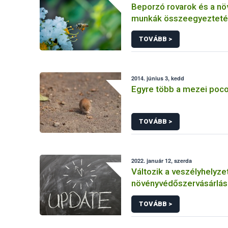
Beporzó rovarok és a n
munkák összeegyezteté
fókuszban a méhészet
TOVÁBB >
2014. június 3, kedd
Egyre több a mezei poc
TOVÁBB >
2022. január 12, szerda
Változik a veszélyhelyzet
növényvédőszervásárlás
engedélyekkel kapcsola
TOVÁBB >
szabályozás