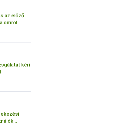
ás az előző
alomról
zsgálatát kéri
l
dekezési
ználók