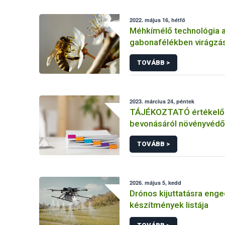
2022. május 16, hétfő
Méhkímélő technológia 
gabonafélékben virágzás
TOVÁBB >
2023. március 24, péntek
TÁJÉKOZTATÓ értékelő 
bevonásáról növényvédő
hatóanyag és növényvéd
TOVÁBB >
engedélyezésére, továb
engedély meghosszabbít
módosítására irányuló el
2026. május 5, kedd
Drónos kijuttatásra enge
készítmények listája