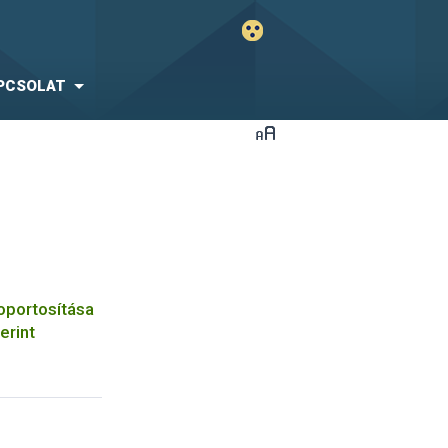
PCSOLAT
oportosítása
erint