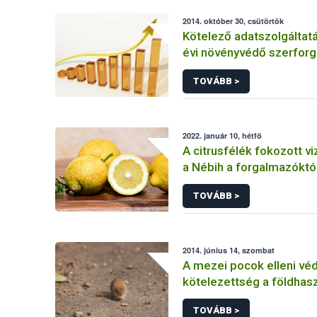
2014. október 30, csütörtök
Kötelező adatszolgáltat
évi növényvédő szerforg
TOVÁBB >
2022. január 10, hétfő
A citrusfélék fokozott vi
a Nébih a forgalmazóktó
TOVÁBB >
2014. június 14, szombat
A mezei pocok elleni vé
kötelezettség a földhas
kiemelt feladata
TOVÁBB >