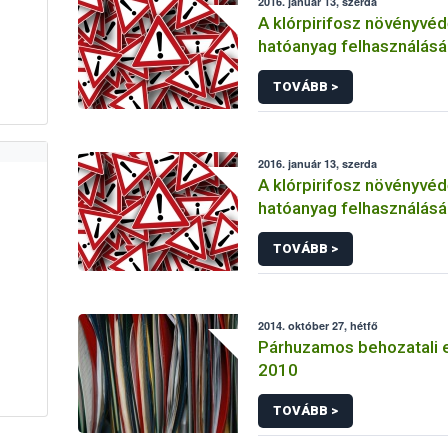
2016. január 13, szerda
A klórpirifosz növényvéd
hatóanyag felhasználás
korlátozása
TOVÁBB >
2016. január 13, szerda
A klórpirifosz növényvéd
hatóanyag felhasználás
korlátozása
TOVÁBB >
2014. október 27, hétfő
Párhuzamos behozatali 
2010
TOVÁBB >