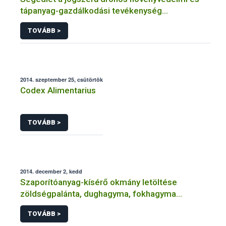
tápanyag-gazdálkodási tevékenység
legfontosabb feltételeiről
TOVÁBB >
2014. szeptember 25, csütörtök
Codex Alimentarius
TOVÁBB >
2014. december 2, kedd
Szaporítóanyag-kísérő okmány letöltése
zöldségpalánta, dughagyma, fokhagyma
szaporítóanyag forgalomba hozatalához
TOVÁBB >
(engedéllyel rendelkező ügyfelek részére)