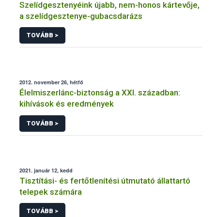
Szelídgesztenyéink újabb, nem-honos kártevője,
a szelídgesztenye-gubacsdarázs
TOVÁBB >
2012. november 26, hétfő
Élelmiszerlánc-biztonság a XXI. században:
kihívások és eredmények
TOVÁBB >
2021. január 12, kedd
Tisztítási- és fertőtlenítési útmutató állattartó
telepek számára
TOVÁBB >