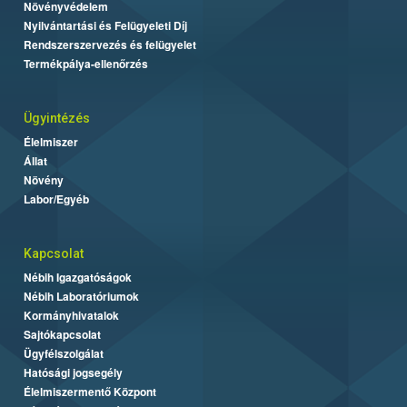
Növényvédelem
Nyilvántartási és Felügyeleti Díj
Rendszerszervezés és felügyelet
Termékpálya-ellenőrzés
Ügyintézés
Élelmiszer
Állat
Növény
Labor/Egyéb
Kapcsolat
Nébih Igazgatóságok
Nébih Laboratóriumok
Kormányhivatalok
Sajtókapcsolat
Ügyfélszolgálat
Hatósági jogsegély
Élelmiszermentő Központ