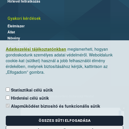
Hírlevél feliratkozás
Gyakori kérdések
Élelmiszer
Állat
Növény
Labor/Egyéb
Adatkezelési tájékoztatónkban
megismerheti, hogyan
gondoskodunk személyes adatai védelméről. Weboldalunk
cookie-kat (sütiket) használ a jobb felhasználói élmény
érdekében, melynek biztosításához kérjük, kattintson az
„Elfogadom” gombra.
Statisztikai célú sütik
Nemzeti Élelmiszerlánc-biztonsági Hivatal
Hirdetési célú sütik
Cím: 1024 Budapest, Keleti Károly utca. 24.
Alapműködést biztosító és funkcionális sütik
×
Levelezési cím: 1525 Budapest. Pf. 30.
ÖSSZES SÜTI ELFOGADÁSA
E-mail:
ugyfelszolgalat@nebih.gov.hu
Zöld szám: 06-80/263-244