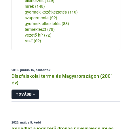
ellenőrzés
(149)
hírek
(148)
gyermek közétkeztetés
(110)
szupermenta
(92)
gyermek étkeztetés
(88)
termékteszt
(79)
vezető hír
(72)
rasff
(62)
2016. június 16, csütörtök
Díszfaiskolai termelés Magyarországon (2001.
év)
TOVÁBB >
2026. május 5, kedd
Segédlet a jogszerű drónos növényvédelmi és