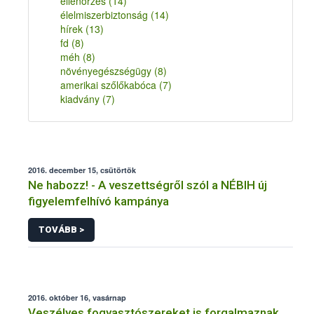
ellenőrzés
(14)
élelmiszerbiztonság
(14)
hírek
(13)
fd
(8)
méh
(8)
növényegészségügy
(8)
amerikai szőlőkabóca
(7)
kiadvány
(7)
2016. december 15, csütörtök
Ne habozz! - A veszettségről szól a NÉBIH új
figyelemfelhívó kampánya
TOVÁBB >
2016. október 16, vasárnap
Veszélyes fogyasztószereket is forgalmaznak