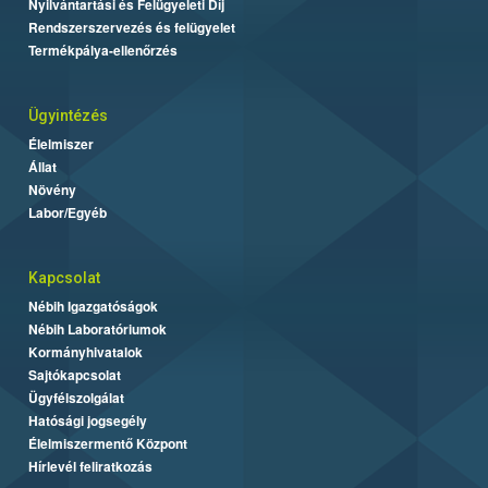
Nyilvántartási és Felügyeleti Díj
Rendszerszervezés és felügyelet
Termékpálya-ellenőrzés
Ügyintézés
Élelmiszer
Állat
Növény
Labor/Egyéb
Kapcsolat
Nébih Igazgatóságok
Nébih Laboratóriumok
Kormányhivatalok
Sajtókapcsolat
Ügyfélszolgálat
Hatósági jogsegély
Élelmiszermentő Központ
Hírlevél feliratkozás