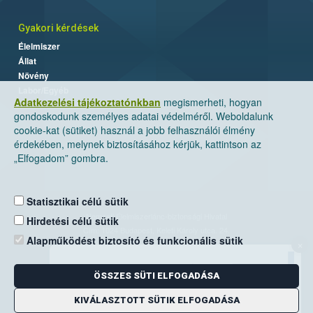
Gyakori kérdések
Élelmiszer
Állat
Növény
Labor/Egyéb
Adatkezelési tájékoztatónkban
megismerheti, hogyan
gondoskodunk személyes adatai védelméről. Weboldalunk
cookie-kat (sütiket) használ a jobb felhasználói élmény
érdekében, melynek biztosításához kérjük, kattintson az
„Elfogadom” gombra.
Statisztikai célú sütik
Nemzeti Élelmiszerlánc-biztonsági Hivatal
Hirdetési célú sütik
Cím: 1024 Budapest, Keleti Károly utca. 24.
Alapműködést biztosító és funkcionális sütik
×
Levelezési cím: 1525 Budapest. Pf. 30.
ÖSSZES SÜTI ELFOGADÁSA
E-mail:
ugyfelszolgalat@nebih.gov.hu
Zöld szám: 06-80/263-244
KIVÁLASZTOTT SÜTIK ELFOGADÁSA
Telefon: 06-1/ 336-9000