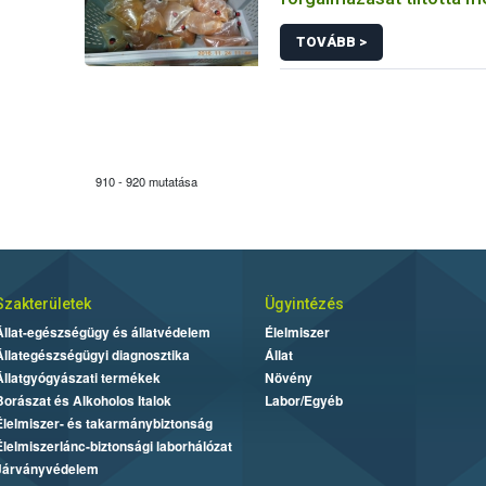
TOVÁBB >
910 - 920 mutatása
Szakterületek
Ügyintézés
Állat-egészségügy és állatvédelem
Élelmiszer
Állategészségügyi diagnosztika
Állat
Állatgyógyászati termékek
Növény
Borászat és Alkoholos Italok
Labor/Egyéb
Élelmiszer- és takarmánybiztonság
Élelmiszerlánc-biztonsági laborhálózat
Járványvédelem