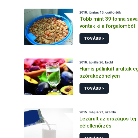
2016. június 16, csütörtök
Több mint 39 tonna sav
vontak ki a forgalomból
TOVÁBB >
2016. április 26, kedd
Hamis pálinkát árultak e
szórakozóhelyen
TOVÁBB >
2015. május 27, szerda
Lezárult az országos tej
célellenőrzés