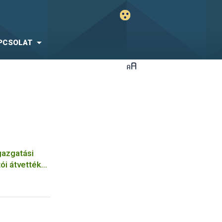
PCSOLAT
azgatási
ói átvették