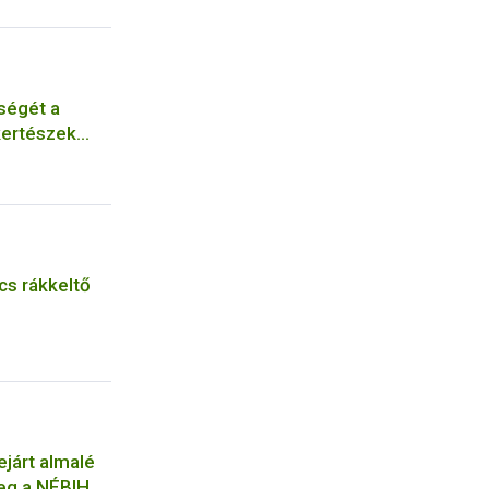
ségét a
kertészek
cs rákkeltő
ejárt almalé
meg a NÉBIH