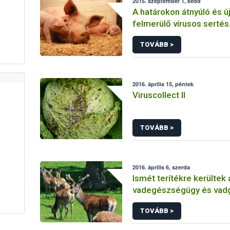
2015. szeptember 1, kedd
A határokon átnyúló és ú
felmerülő vírusos sertés
megbetegedések megel
TOVÁBB >
felügyelete Közép-Euró
2016. április 15, péntek
Viruscollect II
TOVÁBB >
2016. április 6, szerda
Ismét terítékre kerültek 
vadegészségügy és vad
aktuális kérdései
TOVÁBB >