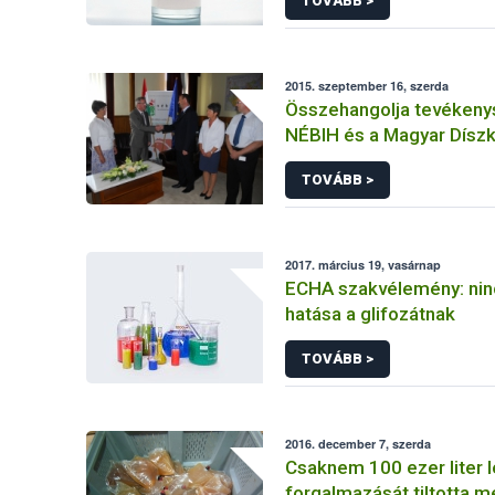
TOVÁBB >
2015. szeptember 16, szerda
Összehangolja tevékeny
NÉBIH és a Magyar Dísz
Szövetsége
TOVÁBB >
2017. március 19, vasárnap
ECHA szakvélemény: nin
hatása a glifozátnak
TOVÁBB >
2016. december 7, szerda
Csaknem 100 ezer liter l
forgalmazását tiltotta 