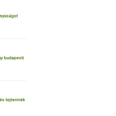
anyúságot
gy budapesti
 és tejtermék