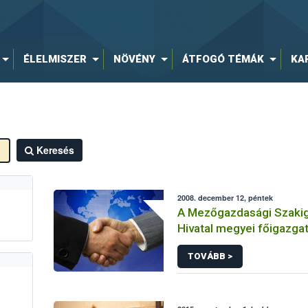
ÉLELMISZER
NÖVÉNY
ÁTFOGÓ TÉMÁK
KA
Keresés
2008. december 12, péntek
A Mezőgazdasági Szakig
Hivatal megyei főigazgat
kinevezéseiket.
TOVÁBB >