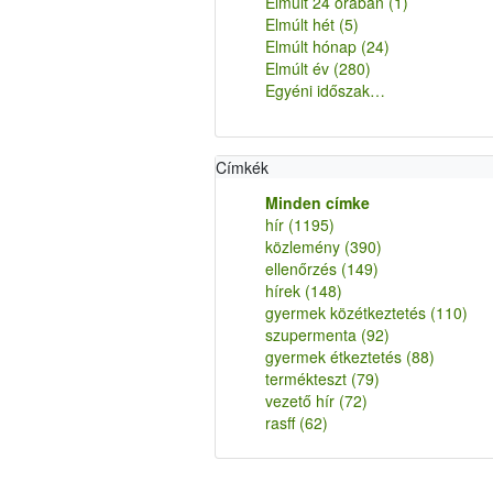
Elmúlt 24 órában
(1)
Elmúlt hét
(5)
Elmúlt hónap
(24)
Elmúlt év
(280)
Egyéni időszak…
Címkék
Minden címke
hír
(1195)
közlemény
(390)
ellenőrzés
(149)
hírek
(148)
gyermek közétkeztetés
(110)
szupermenta
(92)
gyermek étkeztetés
(88)
termékteszt
(79)
vezető hír
(72)
rasff
(62)