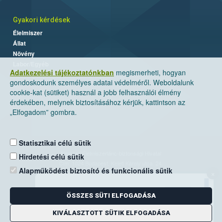
Gyakori kérdések
Élelmiszer
Állat
Növény
Labor/Egyéb
Adatkezelési tájékoztatónkban
megismerheti, hogyan
gondoskodunk személyes adatai védelméről. Weboldalunk
cookie-kat (sütiket) használ a jobb felhasználói élmény
érdekében, melynek biztosításához kérjük, kattintson az
„Elfogadom” gombra.
Statisztikai célú sütik
Nemzeti Élelmiszerlánc-biztonsági Hivatal
Hirdetési célú sütik
Cím: 1024 Budapest, Keleti Károly utca. 24.
Alapműködést biztosító és funkcionális sütik
×
Levelezési cím: 1525 Budapest. Pf. 30.
ÖSSZES SÜTI ELFOGADÁSA
E-mail:
ugyfelszolgalat@nebih.gov.hu
Zöld szám: 06-80/263-244
KIVÁLASZTOTT SÜTIK ELFOGADÁSA
Telefon: 06-1/ 336-9000