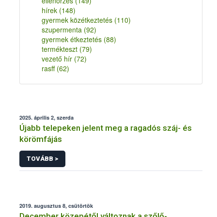
ellenőrzés
(149)
hírek
(148)
gyermek közétkeztetés
(110)
szupermenta
(92)
gyermek étkeztetés
(88)
termékteszt
(79)
vezető hír
(72)
rasff
(62)
2025. április 2, szerda
Újabb telepeken jelent meg a ragadós száj- és
körömfájás
TOVÁBB >
2019. augusztus 8, csütörtök
December közepétől változnak a szőlő-