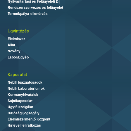
Nyilvántartási és Felügyeleti Díj
Rendszerszervezés és felügyelet
Termékpálya-ellenőrzés
Ügyintézés
Élelmiszer
Állat
Növény
Labor/Egyéb
Kapcsolat
Nébih Igazgatóságok
Nébih Laboratóriumok
Kormányhivatalok
Sajtókapcsolat
Ügyfélszolgálat
Hatósági jogsegély
Élelmiszermentő Központ
Hírlevél feliratkozás