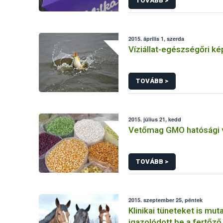
TOVÁBB >
2015. április 1, szerda
Víziállat-egészségőri k
TOVÁBB >
2015. július 21, kedd
Vetőmag GMO hatósági v
TOVÁBB >
2015. szeptember 25, péntek
Klinikai tüneteket is muta
igazolódott be a fertőző