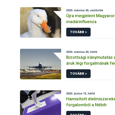
2020. március 26, csütörtök
Újra megjelent Magyaro
madárinfluenza
TOVÁBB >
2020. március 30, hétfő
Bizottsági iránymutatás 
áruk légi forgalmának fe
érdekében
TOVÁBB >
2020. június 15, hétfő
Hamisított élelmiszereke
forgalomból a Nébih