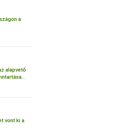
rszágon a
az alapvető
nntartása
t vont ki a