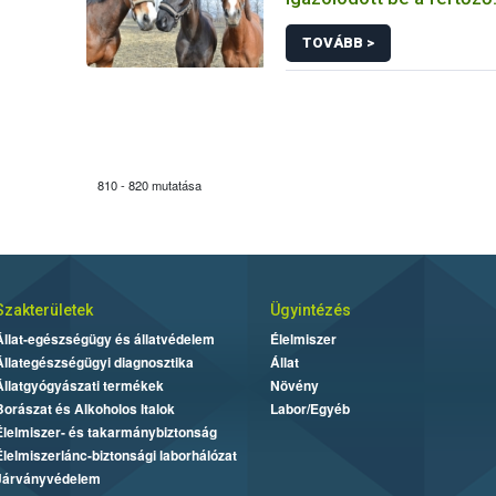
kevésvérűség
TOVÁBB >
810 - 820 mutatása
Szakterületek
Ügyintézés
Állat-egészségügy és állatvédelem
Élelmiszer
Állategészségügyi diagnosztika
Állat
Állatgyógyászati termékek
Növény
Borászat és Alkoholos Italok
Labor/Egyéb
Élelmiszer- és takarmánybiztonság
Élelmiszerlánc-biztonsági laborhálózat
Járványvédelem