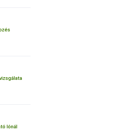
épzés
izsgálata
tó lónál