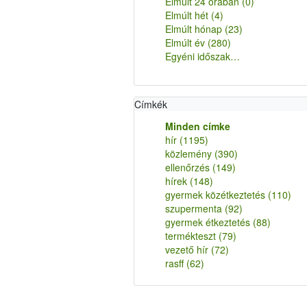
Elmúlt 24 órában
(0)
Elmúlt hét
(4)
Elmúlt hónap
(23)
Elmúlt év
(280)
Egyéni időszak…
Címkék
Minden címke
hír
(1195)
közlemény
(390)
ellenőrzés
(149)
hírek
(148)
gyermek közétkeztetés
(110)
szupermenta
(92)
gyermek étkeztetés
(88)
termékteszt
(79)
vezető hír
(72)
rasff
(62)