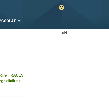
PCSOLAT
Login/TRACES
gszűnik az
telesítés!