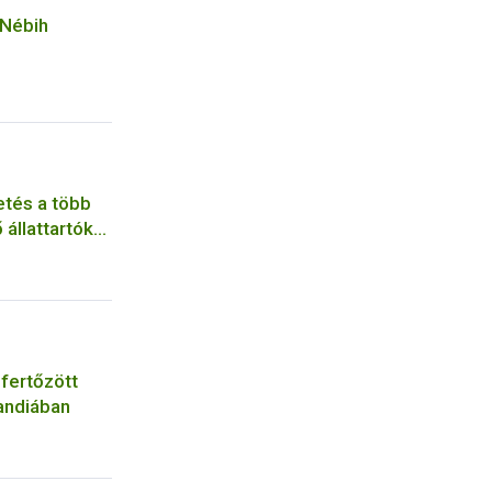
 Nébih
etés a több
 állattartók
 fertőzött
landiában