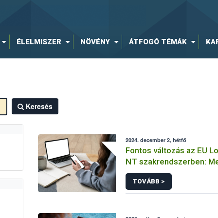
ÉLELMISZER
NÖVÉNY
ÁTFOGÓ TÉMÁK
KA
Keresés
2024. december 2, hétfő
Fontos változás az EU 
NT szakrendszerben: Me
SMS-alapú kétfaktoros hi
TOVÁBB >