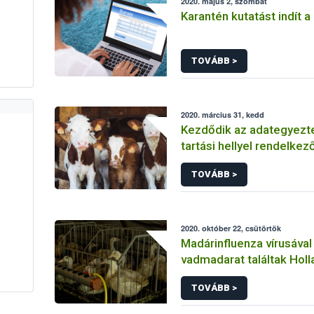
2020. május 2, szombat
Karantén kutatást indít a
TOVÁBB >
2020. március 31, kedd
Kezdődik az adategyezt
tartási hellyel rendelkező
számára
TOVÁBB >
2020. október 22, csütörtök
Madárinfluenza vírusával
vadmadarat találtak Hol
TOVÁBB >