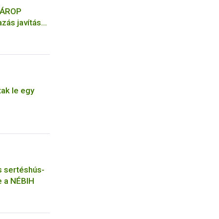
 ÁROP
zás javítása
gazgatásban
ásának első
tak le egy
is sertéshús-
e a NÉBIH