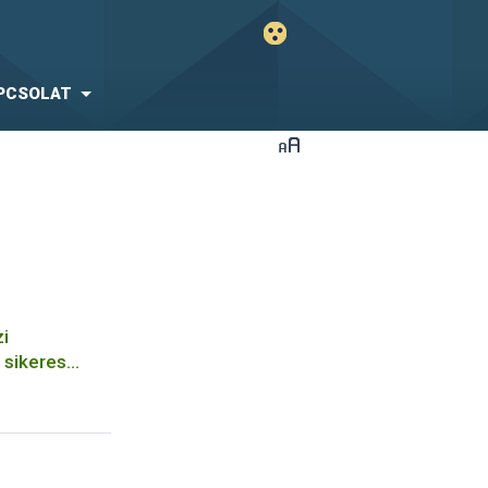
PCSOLAT
i
 sikeres
 8 éve tart