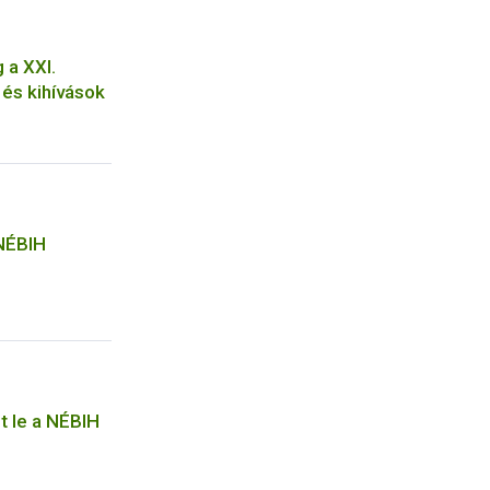
 a XXI.
és kihívások
 NÉBIH
t le a NÉBIH