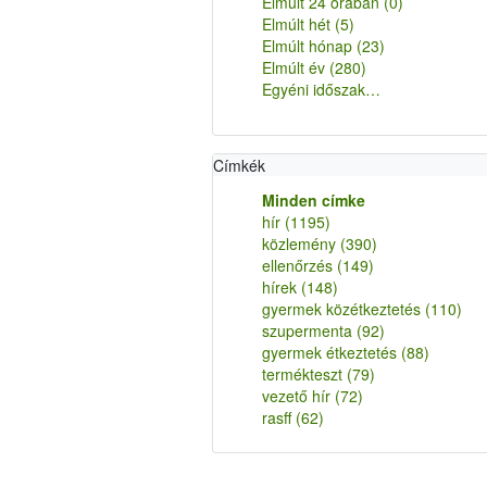
Elmúlt 24 órában
(0)
Elmúlt hét
(5)
Elmúlt hónap
(23)
Elmúlt év
(280)
Egyéni időszak…
Címkék
Minden címke
hír
(1195)
közlemény
(390)
ellenőrzés
(149)
hírek
(148)
gyermek közétkeztetés
(110)
szupermenta
(92)
gyermek étkeztetés
(88)
termékteszt
(79)
vezető hír
(72)
rasff
(62)