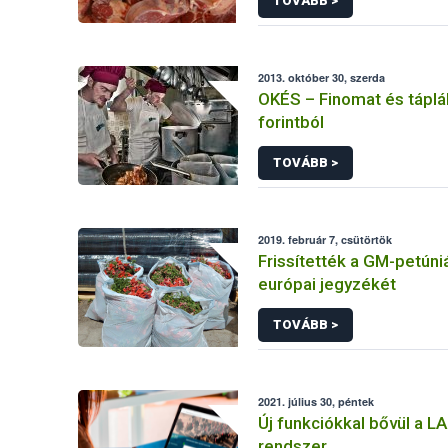
TOVÁBB >
2013. október 30, szerda
OKÉS – Finomat és táplá
forintból
TOVÁBB >
2019. február 7, csütörtök
Frissítették a GM-petúni
európai jegyzékét
TOVÁBB >
2021. július 30, péntek
Új funkciókkal bővül a 
rendszer