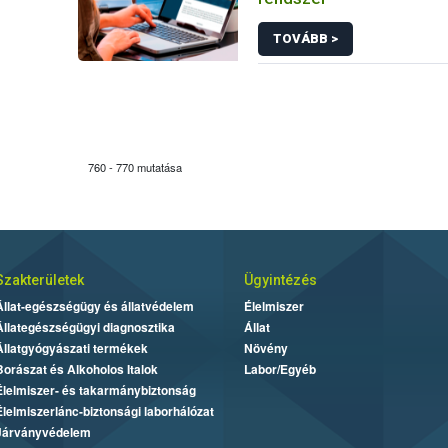
TOVÁBB >
760 - 770 mutatása
Szakterületek
Ügyintézés
Állat-egészségügy és állatvédelem
Élelmiszer
Állategészségügyi diagnosztika
Állat
Állatgyógyászati termékek
Növény
Borászat és Alkoholos Italok
Labor/Egyéb
Élelmiszer- és takarmánybiztonság
Élelmiszerlánc-biztonsági laborhálózat
Járványvédelem