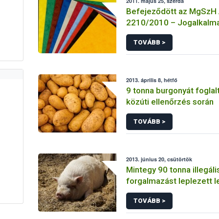
2011. május 25, szerda
Befejeződött az MgSzH
2210/2010 – Jogalkalma
a mezőgazdasági szaki
TOVÁBB >
című projekt megvalósul
üteme
2013. április 8, hétfő
9 tonna burgonyát foglal
közúti ellenőrzés során
TOVÁBB >
2013. június 20, csütörtök
Mintegy 90 tonna illegál
forgalmazást leplezett l
TOVÁBB >