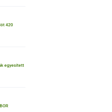
lót 420
ák egyesített
LABOR