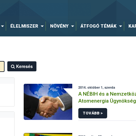
ÉLELMISZER
NÖVÉNY
ÁTFOGÓ TÉMÁK
KA
Keresés
2014. október 1, szerda
A NÉBIH és a Nemzetköz
Atomenergia Ügynökség
együttműködése immáron
TOVÁBB >